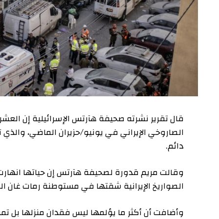
قال تقرير نشرته صحيفة هآرتس الإسرائيلية إن العشرات من 
الصاروخي الإيراني في يونيو/حزيران الماضي، والذي تسبب
دائم.
وقالت مريم قدورة لصحيفة هآرتس إن حياتها انهارت تماما
الصواريخ الإيرانية شقتها في مستوطنة رمات غان الشهر ا
وأضافت أن أكثر ما يؤلمها ليس فقدان منزلها بل تمزق نسي