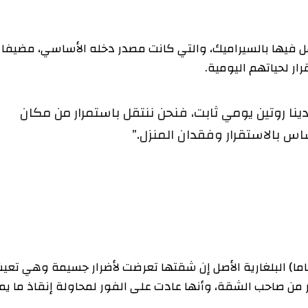
ا بالسيراميك، والتي كانت مصدر دخله الأساسي، مضيفا أن
ياتهم اليومية.
تين يومي ثابت، فنحن ننتقل باستمرار من مكان
الاستقرار وفقدان المنزل.”
يت يام، قالت ميلينا رانجيلوف (62 عاما) البلغارية الأصل إن شقتها تعرضت لأضرار جسيمة وهي تعيش
احب الشقة، وأنها عادت على الفور لمحاولة إنقاذ ما يمكن