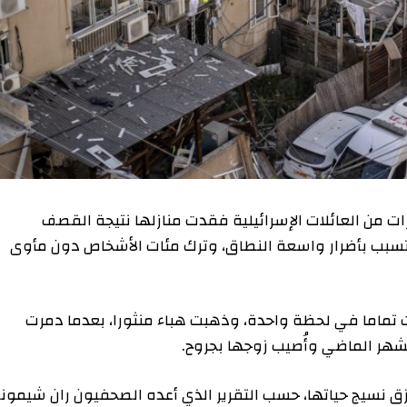
العائلات الإسرائيلية فقدت منازلها نتيجة القصف
 بأضرار واسعة النطاق، وترك مئات الأشخاص دون مأوى
 في لحظة واحدة، وذهبت هباء منثورا، بعدما دمرت
لماضي وأُصيب زوجها بجروح.
ج حياتها، حسب التقرير الذي أعده الصحفيون ران شيموني