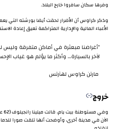
وفرها سكان سافروا خارج البلاد.
وذكر كراوس أن الأضرار لحقت أيضا بورشته التي يعمل فيه
الأعباء المالية والإدارية المتراكمة تعيق إعادة الاستقرار لح
“أغراضنا مبعثرة في أماكن متفرقة وليس لدينا رو
لآخر بالسيارة… وأكثر ما يؤلم هو غياب الإحساس ب
مارتن كراوس لهآرتس
خروج
وفي مستوطنة ب
الآن في مدينة أخرى، وأوضحت أنها تلقت صورا للدمار من ص
إنقاذه.