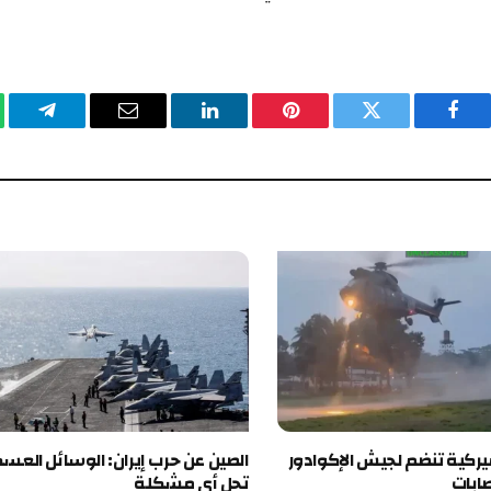
يسبوك
تويتر
بينتيريست
لينكدإن
البريد
تيلقرام
وا
الإلكتروني
 تنضم لجيش الإكوادور
الصين عن حرب إيران: الوسائل العسكرية لا
تحل أي مشكلة