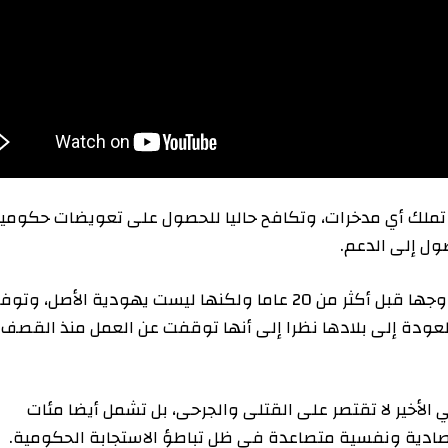
ك أي مدخرات، وتكافح حاليا للحصول على تعويضات حكومية
 الدعم.
وذكرت رانجيلوف أنها هاجرت من بلغاريا مع ابنتها وزوجها قبل أكثر من 20 عاما ولكنها ليست يهودية الأصل، وتوفي
ل والعودة إلى بلادها نظرا إلى أنها توقفت عن العمل منذ القصف
خير لا تقتصر على القتلى والجرحى، بل تشمل أيضا مئات
ة ونفسية متصاعدة في ظل تباطؤ الاستجابة الحكومية.