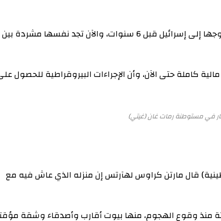
ووفق التقرير، هاجرت مريم الفرنسية-الإسرائيلية وزوجها إلى إسرائيل قبل 6 سنوات، والآن تجد نفسها مشردة بين
كاملة حتى الآن، وأن الإجراءات البيروقراطية للحصول على
توطنة رمات غان (غيتي)
قال مارتن كراوس لهآرتس إن منزله الذي عاش فيه مع
نقل بين 5 مساكن مؤقتة منذ وقوع الهجوم، منها بيوت أقارب وأصدقاء وشقة مؤقتة