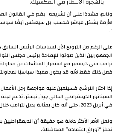
بالهجرة الانتظار في المكسيك.
وتابع، مشددًا على أن تشريعه “يضع في القانون العديد من 
الأزمة بشكل مباشر فحسب، بل سيعكس أيضًا سياسات الحدو
“.
على الرغم من الترويج الآن لسياسات الرئيس السابق دونالد تر
الجمهوريين الذين صوتوا للإطاحة برئيس مجلس النواب الساب
ترامب حتى ديسمبر مع استمرار الشائعات عن محاولة محتمل
فعل ذلك فقط لأنه قد يكون مفيدًا سياسيًا لمحاولته المح
إذا اختار الترشح، فسيتعين عليه مواجهة رجل الأعمال الجم
في أبريل 2023، حتى أنه كان بمثابة بديل لترامب خلال التجمع الانتخابي في ولاية أيوا.
ولعل الأمر الأكثر دلالة هو حقيقة أن الديمقراطيين يروجو
تحفز “أوراق اعتماده” المحافظة.