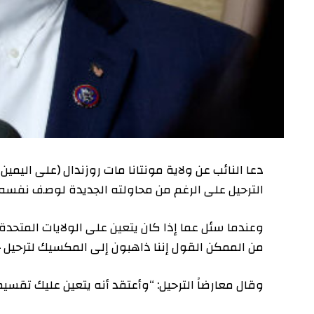
دعا النائب عن ولاية مونتانا مات روزندال (على اليمين) إل
الترحيل على الرغم من محاولته الجديدة لوصف نفسه بأنه ب
وعندما سئل عما إذا كان يتعين على الولايات المتحدة ترحيل ج
من الممكن القول إننا ذاهبون إلى المكسيك لترحيل جميع ال
وقال معارضاً الترحيل: “وأعتقد أنه يتعين عليك تقسيم هذا ال