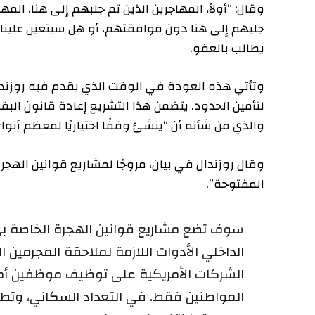
وقال: “أولاً، المهاجرين الذين تم جلبهم إلى هنا، المهاجرين
جلبهم إلى هنا دون موافقتهم، أو هل سيتعين علينا أن نمن
يطالب بالعفو.
وتأتي هذه العودة في الوقت الذي يقدم فيه روزندال نفس
لتأمين الحدود. يتضمن هذا التشريع إعادة قانون البقاء في
والذي من شأنه أن “ينشئ وقفًا اختياريًا لمعظم أنواع الهجرة لمدة 
وقال روزندال في بيان، مروجًا لمشاريع قوانين الهجرة الخم
المفتوحة”.
سوف تضع مشاريع قوانين الهجرة الخاصة بي الآليات
الداخلي الأدوات اللازمة لملاحقة المجرمين الذين
الشركات الأمريكية على توظيف موظفين أمريكيين
المواطنين فقط. في التعداد السكاني، وتطلب من