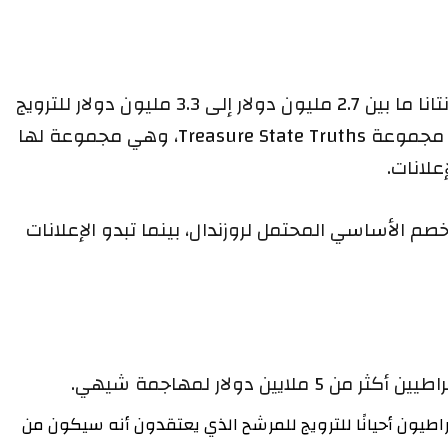
وبحسب ما ورد أنفق الديمقراطيون في مونتانا ما بين 2.7 مليون دولار إلى 3.3 مليون دولار للترويج
للإعلانات على فيسبوك منذ ديسمبر. قامت مجموعة Treasure State Truths، وهي مجموعة لها
ت.
لأساسي المحتمل لروزندال، بينما تبدو الإعلانات
 لمهاجمة شيهي.
أحيانًا للترويج للمرشح الذي يعتقدون أنه سيكون من