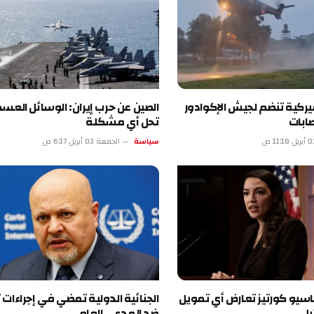
 تنضم لجيش الإكوادور
الصين عن حرب إيران: الوسائل العسكرية لا
تحل أي مشكلة
سياسة
الجمعة 03 أبريل 6:17 ص
ورتيز تعارض أي تمويل
الجنائية الدولية تمضي في إجراءات تأديبية
ضد المدعي العام