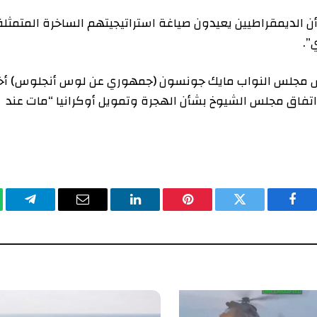
 “من الواضح أن الديمقراطيين يعيدون صياغة استراتيجيتهم الساخرة المتمثلة
جلس النواب مايك جونسون (جمهوري عن لوس أنجلوس)
أخبر
مجلس الشيوخ بشأن الهجرة وتمويل أوكرانيا “مات عند
يسبوك
تويتر
بينتيريست
لينكدإن
البريد
تيلقرام
وا
الإلكتروني