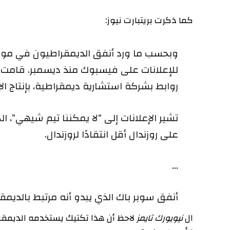
كما ذكرت بريتبارت نيوز:
روابط بشركة استشارية ديمقراطية، بإنتاج الإعلانا
تشير الإعلانات إلى “لا يمكننا تيم شيهي”، الخصم ا
على روزندال أقل انتقادًا لروزندال.
…
أنفق سوبر باك الذي يبدو أنه مرتبط بالديمقراطيين أكثر من 5 ملايين دولار
ال
نيويورك تايمز
لاحظ
أن هذا تكتيك يستخدمه الديمقراطيون 