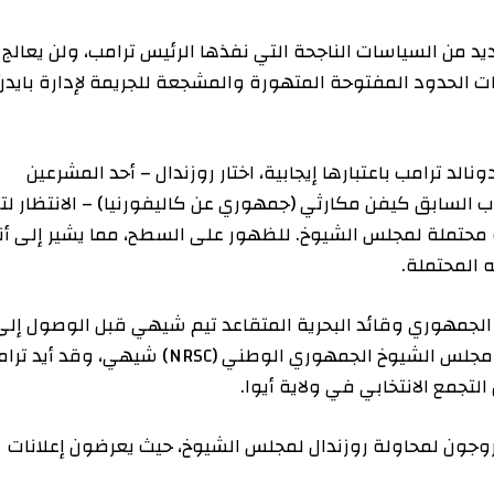
السياسات الناجحة التي نفذها الرئيس ترامب، ولن يعالج
د المفتوحة المتهورة والمشجعة للجريمة لإدارة بايدن”.
امب باعتبارها إيجابية، اختار روزندال – أحد المشرعين
ق كيفن مكارثي (جمهوري عن كاليفورنيا) – الانتظار لتأييد
ة لمجلس الشيوخ. للظهور على السطح، مما يشير إلى أنه
تملة.
هوري وقائد البحرية المتقاعد تيم شيهي قبل الوصول إلى
السيناتور الديمقراطي الحالي جون تيستر. تدعم لجنة مجلس الشيوخ الجمهوري الوطني (NRSC) شيهي، وقد أيد ترامب
ن لمحاولة روزندال لمجلس الشيوخ، حيث يعرضون إعلانات