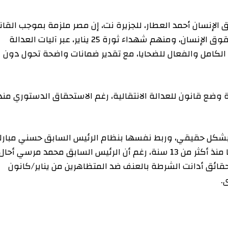
ان أحمد العطار، للجزيرة نت، إن مصر ملزمة بموجب القانون
الدولي بتوفير سبل إنصاف ضحايا جرائم وانتهاكات حقوق الإنسان، ومنهم شهداء ثورة 25 يناير، عبر آليات العدالة
مل والفعال للضحايا، مع تقدير ضمانات واضحة تحول دون
انون للعدالة الانتقالية، رغم الاستحقاق الدستوري منذ
حقيقي، وربط نفسها بنظام الرئيس السابق حسني مبارك
الذي أطاحت به الثورة، يحول دون فتح ملفات الضحايا منذ أكثر من 13 سنة، رغم أن الرئيس السابق محمد مرسي أحال
أدانت الشرطة بالعنف ضد المتظاهرين من يناير/كانون