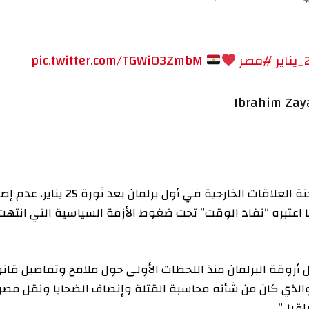
#مصر
pic.twitter.com/TGWi03ZmbM
وبرر السياسي المعارض محمد جمال حشمت، وكيل لجنة العلاقات الخارجية في أول برلمان بعد ثورة 25 يناير، عدم إصدار
بره “نفاد الوقت” تحت ضغوط الأزمة السياسية التي انتهت
لبرلمان منذ اللحظات الأولى حول ملامح وتفاصيل قانون
ي كان من شأنه محاسبة القتلة وإنصاف الضحايا ونقل مصر