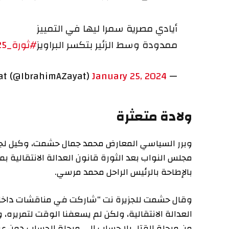
أيادي مصرية سمرا ليها في التمييز
ممدودة وسط الزئير بتكسر البراويز
#ثورة_25_يناير
January 25, 2024
— Ibrahim Zayat (@IbrahimAZayat)
ولادة متعثرة
مجلس النواب بعد الثورة قانون العدالة الانتقالية بما اعت
بالإطاحة بالرئيس الراحل محمد مرسي.
وقال حشمت للجزيرة نت “شاركت في مناقشات داخل أروقة ا
العدالة الانتقالية، ولكن لم يسعفنا الوقت لتمريره، والذ
من مرحلة القتل بلا حساب إلى مرحلة الحساب دون عراقيل”.