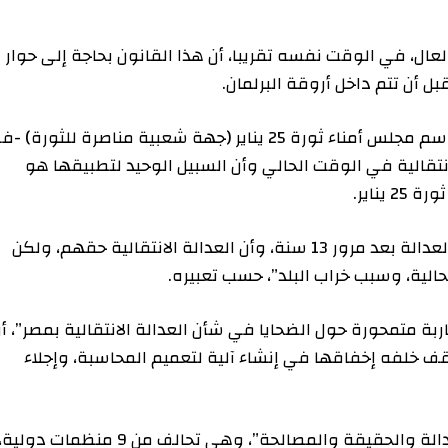
ي الوقت نفسه تقريبا، أن هذا القانون بحاجة إلى حوار
م داخل أروقة البرلمان.
من جانبه، يرى ياسر صديق حسين المتحدث الإعلامي باسم مجلس أمناء ثورة 25 يناير (جهة شعبية مناصرة للثورة) -في
ية في الوقت الحالي وأن السبيل الوحيد لتطبيقها هو
ويؤكد حسين أن ضحايا الثورة ما زالوا في حاجة إلى العدالة بعد مرور 13 سنة، وأن العدالة الانتقالية حقهم، ولكن
 وسبب خراب البلد”، حسب تعبيره.
/أيار 2023 بعنوان “مقاربة متمحورة حول الضحايا في شأن العدالة الانتقالية بمصر”، أن
 الضحايا منذ ثورة 25 يناير يقف خلفه إخفاقها في إنشاء آلية لتعميم المحاسبة، وإجلاء
وشددت الدراسة الصادرة عن “المبادرة العالمية للعدالة والحقيقة والمصالحة”، وهي تحالف من 9 منظمات دولية،