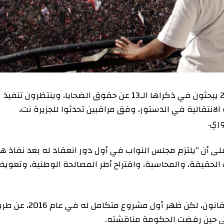
لا يزال أنصار ثورة 25 يناير/كانون الثاني 2011 يبحثون في ذكراها الـ13 عن حقوق الضحايا، وينتظرون تنفيذ
الية في الدستور، وفق مراقبين تحدثوا للجزيرة نت،
2 من دستور البلاد، الصادر عام 2014، على أن “يلتزم مجلس النواب في أول دور انعقاد له بعد نفاذ هذا
يقة، والمحاسبة، واقتراح أطر المصالحة الوطنية، وتعويض
وفشلت البرلمانات المتلاحقة بعد الثورة في إقرار القانون، لكن ظهر أول مشروع متكامل له في عام 2016، عن طريق
ن رفضت الحكومة مناقشته.