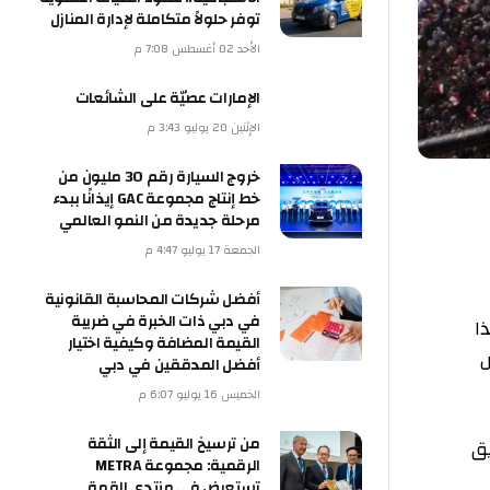
توفر حلولاً متكاملة لإدارة المنازل
الأحد 02 أغسطس 7:08 م
الإمارات عصيّة على الشائعات
الإثنين 20 يوليو 3:43 م
خروج السيارة رقم 30 مليون من
خط إنتاج مجموعة GAC إيذانًا ببدء
مرحلة جديدة من النمو العالمي
الجمعة 17 يوليو 4:47 م
أفضل شركات المحاسبة القانونية
في دبي ذات الخبرة في ضريبة
القيمة المضافة وكيفية اختيار
أفضل المدققين في دبي
الخميس 16 يوليو 6:07 م
من ترسيخ القيمة إلى الثقة
الرقمية: مجموعة METRA
تستعرض في منتدى القمة