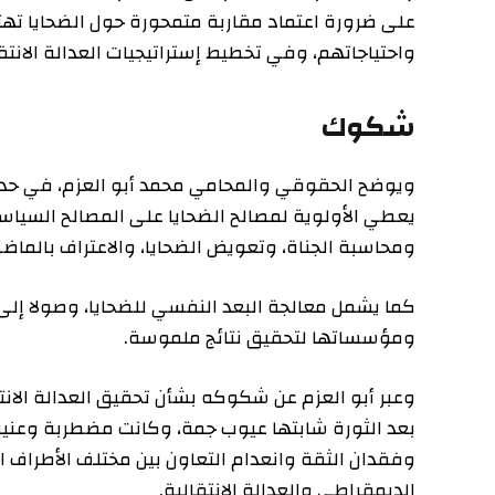
على ضرورة اعتماد مقاربة متمحورة حول الضحايا تهتم باح
واحتياجاتهم، وفي تخطيط إستراتيجيات العدالة الانتقالية و
شكوك
ويوضح الحقوقي والمحامي محمد أبو العزم، في حديثه للجزيرة
يعطي الأولوية لمصالح الضحايا على المصالح السياسية أو
ومحاسبة الجناة، وتعويض الضحايا، والاعتراف بالماضي والاع
كما يشمل معالجة البعد النفسي للضحايا، وصولا إلى إجراء 
ومؤسساتها لتحقيق نتائج ملموسة.
وعبر أبو العزم عن شكوكه بشأن تحقيق العدالة الانتقالية ف
بعد الثورة شابتها عيوب جمة، وكانت مضطربة وعنيفة ساد
وفقدان الثقة وانعدام التعاون بين مختلف الأطراف السياسية
الديمقراطي والعدالة الانتقالية.