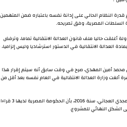
ة النظام الحالي على إدانة نفسه باعتباره ضمن المتهمين
 حاليا ملف قانون العدالة الانتقالية تماما، وترفض
دالة الانتقالية في الدستور استرشاديا وليس إلزاميا، وأن
مد أمين المهدي، صرح في وقت سابق أنه سيتم إقرار هذا
لال عام 2015، لكن القاهرة ألغت وزارة العدالة الانتقالية في العام نفسه بعد أقل من
كما صرح وزير الشؤون البرلمانية والقانونية الأسبق مجدي العجاتي، سنة 2016، بأن الحكومة المصرية لديها 3 قراءات
شكل النهائي للمشروع.