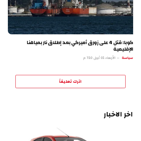
كوبا: قتل 4 على زورق أميركي بعد إطلاق نار بمياهنا
الإقليمية
سياسة
الأربعاء 01 أبريل 7:10 م
اترك تعليقاً
اخر الاخبار