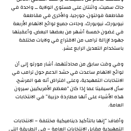
جاك سميث، واثنتان على مستوى الولاية ــ واحدة في
مقاطعة فولتون، جورجيا، والأخرى في مقاطعة
نيويورك، نيويورك. وجاءت جميع لوائح الاتهام الأربعة
في غضون خمسة أشهر من بعضها البعض، وأعقبتها
جهود لإزالة ترامب من الاقتراع في ولايات مختلفة
باستخدام التعديل الرابع عشر.
وفي وقت سابق من محادثتهما، أشار مورتو إلى أن
لوائح الاتهام ساعدت في حشد الدعم حول ترامب في
الانتخابات التمهيدية، وعلى افتراض أنه هو المرشح،
سأل لاسيفيتا عما إذا كان “معظم الأمريكيين سيرون
هذه الأشياء على أنها مطاردة حزبية” في الانتخابات
العامة.
وأضاف: “إنها بالتأكيد ديناميكية مختلفة – الانتخابات
التمهيدية مقابل الانتخابات العامة – في الطريقة التي