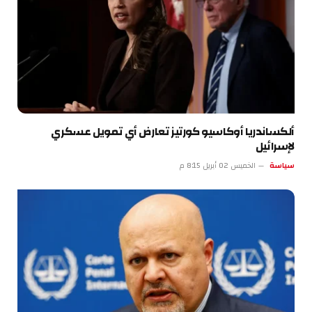
ألكساندريا أوكاسيو كورتيز تعارض أي تمويل عسكري
لإسرائيل
سياسة
الخميس 02 أبريل 8:15 م