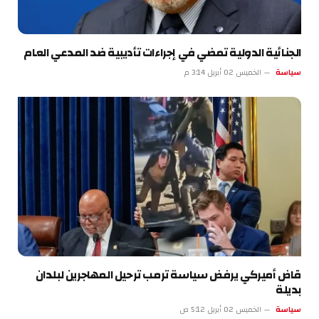
الجنائية الدولية تمضي في إجراءات تأديبية ضد المدعي العام
سياسة
الخميس 02 أبريل 3:14 م
قاض أميركي يرفض سياسة ترمب ترحيل المهاجرين لبلدان
بديلة
سياسة
الخميس 02 أبريل 5:12 ص