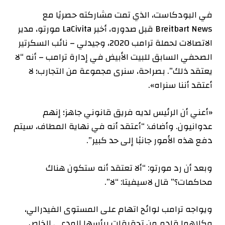
في البودكاست، الذي تمت مشاركته حصريًا مع
Breitbart News قبل صدوره، أخبر LaCivita مورتو، مدير
الاتصالات لحملة ترامب 2020، وجيدلي – نائب السكرتير
الصحفي السابق للبيت الأبيض في إدارة ترامب – أنه “لا
يعتقد ذلك”. بصراحة، سنرى مجموعة من التجارب؛ لا
أعتقد أننا سنراه».
«أعني أن الرئيس لديه فريق قانوني جاهز؛ إنهم
عدوانيون. وأضاف: “أعتقد أنه في نهاية المطاف، سيتم
دفع هذه الأمور جانبًا إلى حد كبير”.
وبعد أن رد مورتو: “ألا تعتقد أنه ستكون هناك
محاكمات؟” قال لاسيفيتا: “لا”.
ويواجه ترامب لوائح اتهام على المستوى الفيدرالي،
وكلاهما قادم من تحقيقات يرأسها المدعي الخاص