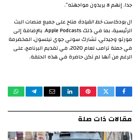
جدا. إنهم لا يريدون مواجهته”.
ال
بودكاست خط القيادة
متاح على جميع منصات البث
الرئيسية، بما في ذلك Apple Podcasts. بالإضافة إلى
مورتو وجيدلي، تشارك سوني جوي نيلسون، المخضرمة
في حملة ترامب لعام 2020، في تقديم البرنامج، على
الرغم من أنها لم تكن حاضرة في هذه الحلقة.
فيسبوك
تويتر
بينتيريست
لينكدإن
البريد
تيلقرام
واتساب
الإلكتروني
مقالات ذات صلة