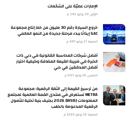
الإمارات عصيّة على الشائعات
الإثنين 20 يوليو 3:43 م
خروج السيارة رقم 30 مليون من خط إنتاج مجموعة
GAC إيذانًا ببدء مرحلة جديدة من النمو العالمي
الجمعة 17 يوليو 4:47 م
أفضل شركات المحاسبة القانونية في دبي ذات
الخبرة في ضريبة القيمة المضافة وكيفية اختيار
أفضل المدققين في دبي
الخميس 16 يوليو 6:07 م
من ترسيخ القيمة إلى الثقة الرقمية: مجموعة
METRA تستعرض في منتدى القمة العالمية لمجتمع
المعلومات (WSIS) 2026 بجنيف بنية تحتية للأصول
الرقمية المدعومة بالذهب
الجمعة 10 يوليو 10:19 م