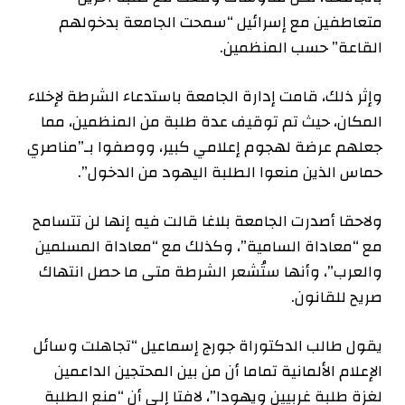
متعاطفين مع إسرائيل “سمحت الجامعة بدخولهم
القاعة” حسب المنظمين.
وإثر ذلك، قامت إدارة الجامعة باستدعاء الشرطة لإخلاء
المكان، حيث تم توقيف عدة طلبة من المنظمين، مما
جعلهم عرضة لهجوم إعلامي كبير، ووصفوا بـ”مناصري
حماس الذين منعوا الطلبة اليهود من الدخول”.
ولاحقا أصدرت الجامعة بلاغا قالت فيه إنها لن تتسامح
مع “معاداة السامية”، وكذلك مع “معاداة المسلمين
والعرب”، وأنها ستُشعر الشرطة متى ما حصل انتهاك
صريح للقانون.
يقول طالب الدكتوراة جورج إسماعيل “تجاهلت وسائل
الإعلام الألمانية تماما أن من بين المحتجين الداعمين
لغزة طلبة غربيين ويهودا”، لافتا إلى أن “منع الطلبة