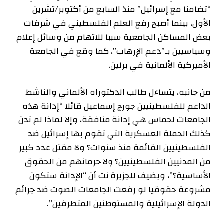
“تضامنا مع إسرائيل” منذ السابع من أكتوبر/تشرين
الأول، بينما أصبح رفع العلم الفلسطيني في شرفات
بعض المساكن الجامعية سببا للاتهام من وسائل إعلام
وسياسيين بـ”دعم الإرهاب”، كما وقع في الجامعة
الأميركية الألمانية في برلين.
من جانبه، يتساءل طالب الدكتوراه الألماني والناشط
الداعم للفلسطينيين جورج إسماعيل قائلا “إدانة هذه
الجامعات لحماس هي إدانة منافقة، وإلا لماذا لم تدن
كذلك الحملة العسكرية التي تقوم بها إسرائيل ضد
الفلسطينيين القائمة منذ سنوات؟ ولا مقتل عدد كبير
من المدنيين الفلسطينيين؟ ولا حرمانهم من الحقوق
الأساسية؟”، ويضيف للجزيرة نت أن “الإدانة ستكون
مشروعة حقوقيا لو رفعت الجامعات الصوت ضد جرائم
الدولة الإسرائيلية والمستوطنين المتطرفين”.