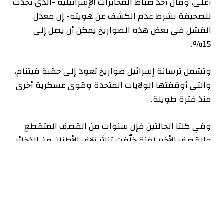
أعلى، وقال أحد ضباط المخابرات الإسرائيلية -الذي تحدث
للصحيفة بشرط عدم الكشف عن هويته- إن معدل
الفشل في بعض هذه الصواريخ يمكن أن يصل إلى
15%.
وتشمل ترسانة إسرائيل صواريخ تعود إلى حقبة فيتنام،
والتي أوقفتها الولايات المتحدة وقوى عسكرية أخرى
منذ فترة طويلة.
وفي كلتا الحالتين فإن سنوات من القصف المتقطع
والقصف الأخير لغزة خلّفت تناثر آلاف الأطنان من الذخائر
غير المنفجرة في المنطقة والتي تنتظر إعادة
استخدامها، والقنبلة الواحدة التي تزن 750 رطلا والتي
لا تنفجر يمكن أن تتحول إلى مئات الصواريخ.
وكان المسؤولون الإسرائيليون يعلمون قبل هجمات
أكتوبر/تشرين الأول الماضي أن حماس قادرة على