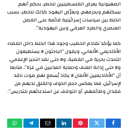
الصهيونية يعرض الفلسطينيين للخطر، بحكم أنهم
يسكتهم ويجرمهم، ويعرّض اليهود كذلك للخطر، بسبب
الخلط بين سياسات إسرائيلية قائمة على الفصل
العنصري والطرد العرقي وبين اليهودية”.
كما يؤكد تقادم الخطيب وجود هذا الخلط داخل الفضاء
الأكاديمي الألماني، ويقول “الباحثون لا يستطيعون
التحدث بحرية في القضية، ولا حتى نقد التحيز الإعلامي،
ولا حتى إدانة العنف وحماية المدنيين في غزة”، متابعا
أن “الأكاديميين الألمان لا يكاد يُسمع لهم صوت ناقد
لإسرائيل، مما يعكس حجم الخوف والقلق لديهم من
فقدان وظائفهم، أو التوقف عن استدعائهم للتدريس”.
فيسبوك
تويتر
بينتيريست
لينكدإن
البريد
تيلقرام
واتساب