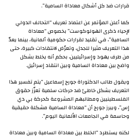
قرارات ضد كل أشكال معاداة السامية”.
كما أعلن المؤتمر عن اعتماد تعريف “التحالف الدولي
لإحياء ذكرى الهولوكوست” بخصوص “معاداة
السامية”، في تقليد لقرارات حكومية ألمانية، بينما يعدّ
هذا التعريف مثيرا للجدل، وتعرّض لانتقادات كبيرة، حتى
من طرف يهود وإسرائيليين، بحكم أنه يخلط بشكل
واضح بين معاداة السامية وبين انتقاد إسرائيل.
ويقول طالب الدكتوراة جورج إسماعيل “يتم تفسير هذا
التعريف بشكل خاطئ ضد حركات سلمية تعزّز حقوق
الفلسطينيين ومطالبهم المشروعة كحركة بي دي
إس”، ويبرز جورج أن “معاداة السامية مشكلة حقيقية
وحاسمة في الجامعات الألمانية اليوم”.
لكنه يستطرد “الخلط بين معاداة السامية وبين معاداة