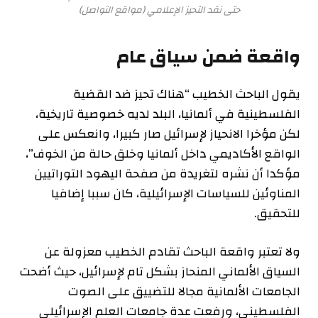
حتى نقد التحيز الإعلامي (مواقع التواصل)
واقعة ضمن سياق عام
يقول الباحث الخطيب “هناك تحيز ضد القضية
الفلسطينية في ألمانيا، البلد لديه خصوصية تاريخية،
لكن مؤخرا الانحياز لإسرائيل صار كبيرا، وانعكس على
الواقع الأكاديمي داخل ألمانيا وخلق حالة من الخوف”،
مؤكدا أن نشره لتغريدة من صفحة اليهود التوراتيين
المناوئين للسياسات الإسرائيلية، كان سببا إضافيا
للتحقيق.
ولا تعتبر واقعة الباحث تقادم الخطيب معزولة عن
السياق الألماني المنحاز بشكل تام لإسرائيل، حيث أضحت
الجامعات الألمانية مجالا للتضييق على الصوت
الفلسطيني، ورفعت عدة جامعات العلم الإسرائيلي