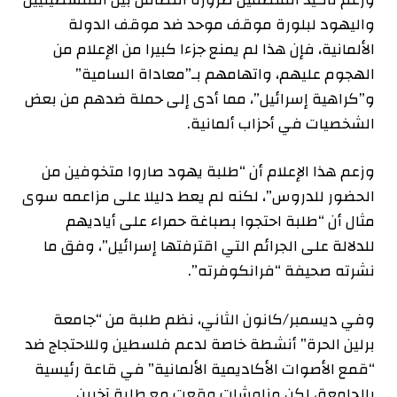
واليهود لبلورة موقف موحد ضد موقف الدولة
الألمانية، فإن هذا لم يمنع جزءا كبيرا من الإعلام من
الهجوم عليهم، واتهامهم بـ”معاداة السامية”
و”كراهية إسرائيل”، مما أدى إلى حملة ضدهم من بعض
الشخصيات في أحزاب ألمانية.
وزعم هذا الإعلام أن “طلبة يهود صاروا متخوفين من
الحضور للدروس”، لكنه لم يعط دليلا على مزاعمه سوى
مثال أن “طلبة احتجوا بصباغة حمراء على أياديهم
للدلالة على الجرائم التي اقترفتها إسرائيل”، وفق ما
نشرته صحيفة “فرانكوفرته”.
وفي ديسمبر/كانون الثاني، نظم طلبة من “جامعة
برلين الحرة” أنشطة خاصة لدعم فلسطين وللاحتجاج ضد
“قمع الأصوات الأكاديمية الألمانية” في قاعة رئيسية
بالجامعة، لكن مناوشات وقعت مع طلبة آخرين