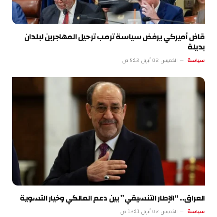
قاض أميركي يرفض سياسة ترمب ترحيل المهاجرين لبلدان
بديلة
سياسة
الخميس 02 أبريل 5:12 ص
العراق.. “الإطار التنسيقي” بين دعم المالكي وخيار التسوية
سياسة
الخميس 02 أبريل 12:11 ص