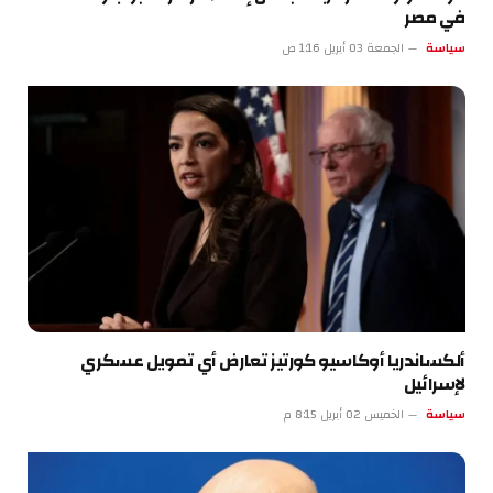
في مصر
سياسة
الجمعة 03 أبريل 1:16 ص
ألكساندريا أوكاسيو كورتيز تعارض أي تمويل عسكري
لإسرائيل
سياسة
الخميس 02 أبريل 8:15 م