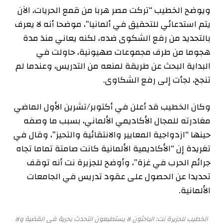
ويوضح الخطيب “تركت مصر هربا من قمع الحريات، الآن
يتم استدعائي للتحقيق في ألمانيا”، موضحا أنه لا يعرف
بالتحديد من رفع الشكوى ضده، لكنه يعاني منذ مدة
هجوما من طرف مجموعات صهيونية، حاولت في
البداية البحث عن طريقة لمنعه من التدريس، وعندما لم
تنجح، لجأت إلى رفع الشكاوى.
وكان الخطيب قد أعلن في أكتوبر/تشرين الأول الماضي
مغادرته للمجال الأكاديمي الألماني، بسبب ما وصفه
حينها “ازدواجية المعايير والانتقائية والتحيز”، وقال في
تغريدة إن “الأكاديمية الألمانية كانت صامتة تماما تجاه
جرائم الحرب في غزة”، وأوضح للجزيرة نت أنه توقف
تحديدا عن الحصول على عقود تدريس في الجامعات
الألمانية.
الخطيب للجزيرة نت: الباحثون لا يستطيعون التحدث بحرية في القضية ولا