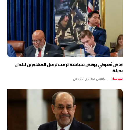
قاض أميركي يرفض سياسة ترمب ترحيل المهاجرين لبلدان
بديلة
سياسة
الخميس 02 أبريل 5:12 ص