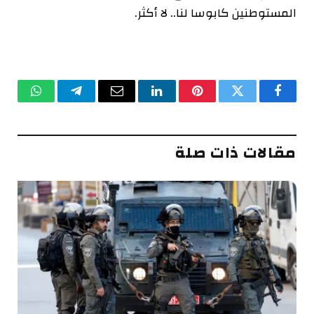
المستوطنين كابوسا لنا.. لا أكثر.
فيسبوك
تويتر
بينتيريست
لينكدإن
البريد
تيلقرام
واتساب
الإلكتروني
مقالات ذات صلة