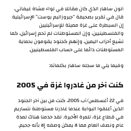
آلون ساهار الذي كان مقاتلا في لواء مشاة غيفاتي،
قال في تقرير بصحيفة “جيروزاليم بوست” الإسرائيلية
إن السيطرة على غزة مميتة للإسرائيليين
والفلسطينيين، وإن المستوطنات لم تحم إسرائيل، كما
تشيع أحزاب اليمين، وإنهم كجنود يقومون بحماية
المستوطنات دائما على حساب الفلسطينيين.
وفيما يلي ما سجله ساهار بكلماته:
كنت آخر من غادروا غزة في 2005
في 22 أغسطس/آب 2005، كنت من بين آخر الجنود
الذين أغلقوا البوابة عندما غادرنا مستوطنة نتساريم
في قطاع غزة، للمرة الأخيرة. لقد خدمنا هناك لمدة
عام ونصف العام مما لا يمكن وصفه إلا بأنه جحيم.