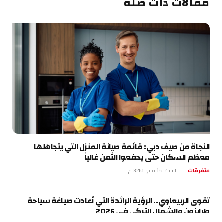
مقالات ذات صلة
النجاة من صيف دبي: قائمة صيانة المنزل التي يتجاهلها
معظم السكان حتى يدفعوا الثمن غالياً
متفرقات
السبت 16 مايو 3:40 م
تقوى الربيعاوي.. الرؤية الرائدة التي أعادت صياغة سياحة
طرابزون والشمال التركي في 2026