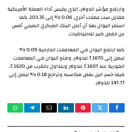
وارتفع مؤشر الدولار، الذي يقيس أداء العملة الأمريكية
مقابل ست عملات أخرى، 0.06 % إلى 103.35، كما
استقر اليوان بعد أن أعلن البنك المركزي الصيني أمس
عن خفض كبير للاحتياطيات.
كما ارتفع اليوان في المعاملات الخارجية 0.09 %
ليصل إلى 7.1670 للدولار، وفتح اليوان في المعاملات
الفورية عند 7.1607 للدولار ويتداول بالقرب من 7.1620،
فيما خسر الين بعض مكاسبه وتراجع 0.18 % ليصل إلى
147.77 للدولار.
فيسبوك
تويتر
بينتيريست
لينكدإن
البريد
تيلقرام
واتساب
الإلكتروني