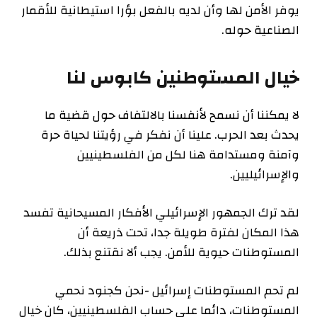
يوفر الأمن لها وأن لديه بالفعل بؤرا استيطانية للأقمار
الصناعية حوله.
خيال المستوطنين كابوس لنا
لا يمكننا أن نسمح لأنفسنا بالالتفاف حول قضية ما
يحدث بعد الحرب. علينا أن نفكر في رؤيتنا لحياة حرة
وآمنة ومستدامة هنا لكل من الفلسطينيين
والإسرائيليين.
لقد ترك الجمهور الإسرائيلي الأفكار المسيحانية تفسد
هذا المكان لفترة طويلة جدا، تحت ذريعة أن
المستوطنات حيوية للأمن. يجب ألا نقتنع بذلك.
لم تحم المستوطنات إسرائيل -نحن كجنود نحمي
المستوطنات، دائما على حساب الفلسطينيين، كان خيال