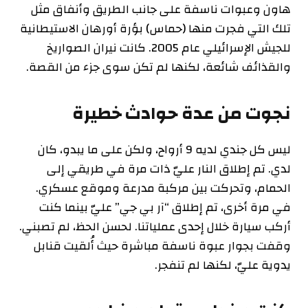
هاون وعبوات ناسفة على جانب الطريق وأنفاق مثل
تلك التي فجرت منها (حماس) بؤرة أورهان الاستيطانية
للجيش الإسرائيلي عام 2005. كانت نيران الصواريخ
والقذائف شائعة، لكنها لم تكن سوى جزء من القصة.
نجوت من عدة حوادث خطيرة
ليس كل جندي لديه 9 أرواح، ولكن على ما يبدو، كان
لدي. تم إطلاق النار عليّ ذات مرة في طريقي إلى
الحمام، وتحركت بين مركبة مدرعة وموقع عسكري.
في مرة أخرى، تم إطلاق “آر بي جي” عليّ بينما كنت
أركب سيارة خلال إحدى عملياتنا. لحسن الحظ، لم تصبني.
وقفت بجوار عبوة ناسفة مباشرة حيث أُلقيت قنابل
يدوية عليّ، لكنها لم تنفجر.