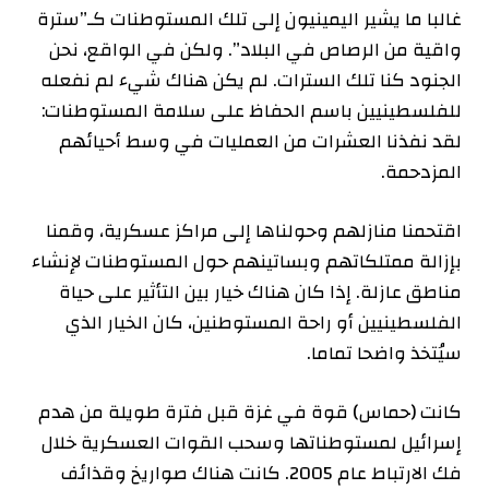
غالبا ما يشير اليمينيون إلى تلك المستوطنات كـ”سترة
واقية من الرصاص في البلاد”. ولكن في الواقع، نحن
الجنود كنا تلك السترات. لم يكن هناك شيء لم نفعله
للفلسطينيين باسم الحفاظ على سلامة المستوطنات:
لقد نفذنا العشرات من العمليات في وسط أحيائهم
المزدحمة.
اقتحمنا منازلهم وحولناها إلى مراكز عسكرية، وقمنا
بإزالة ممتلكاتهم وبساتينهم حول المستوطنات لإنشاء
مناطق عازلة. إذا كان هناك خيار بين التأثير على حياة
الفلسطينيين أو راحة المستوطنين، كان الخيار الذي
سيُتخذ واضحا تماما.
كانت (حماس) قوة في غزة قبل فترة طويلة من هدم
إسرائيل لمستوطناتها وسحب القوات العسكرية خلال
فك الارتباط عام 2005. كانت هناك صواريخ وقذائف