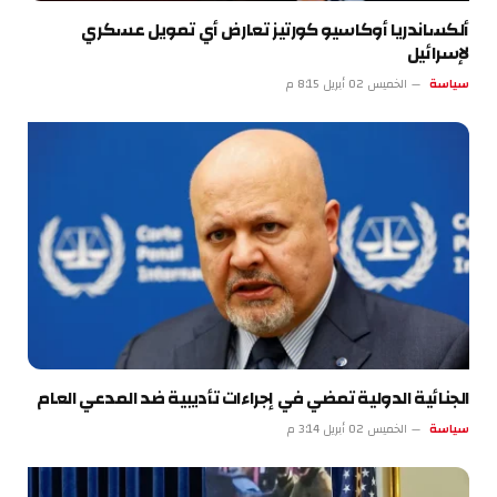
ألكساندريا أوكاسيو كورتيز تعارض أي تمويل عسكري
لإسرائيل
سياسة
الخميس 02 أبريل 8:15 م
الجنائية الدولية تمضي في إجراءات تأديبية ضد المدعي العام
سياسة
الخميس 02 أبريل 3:14 م