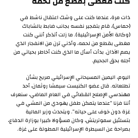
كنت مغطى بقطع من لحمه
ذات مرة، عندما كنت على وشك اعتقال ناشط في
(حماس)، قام بتفجير نفسه بجانب ضابط بالشاباك
(وكالة الأمن الإسرائيلية). ما زلت أتذكر أنني كنت
مغطى بقطع من لحمه، وأذني ترن من الانفجار الذي
يصم الآذان. بدأت أسأل ما الذي كنت أخاطر بحياتي من
أجله بحق الجحيم.
اليوم، اليمين المسيحاني الإسرائيلي صريح بشأن
تطلعاته. قال عضو الكنيست سيمشا روثمان، أحد
مهندسي الإصلاح القضائي في العام الماضي، سنعرف
أننا فزنا “عندما يتمكن طفل يهودي من المشي في
غزة دون خوف على حياته”. ويتحدث وزير المالية
بتسلئيل سموتريتش، وكان مسؤولا كبيرا بوزارة الدفاع،
بصراحة عن السيطرة الإسرائيلية المطولة على غزة.