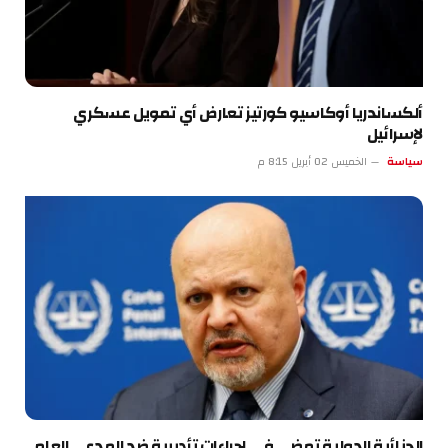
ألكساندريا أوكاسيو كورتيز تعارض أي تمويل عسكري
لإسرائيل
سياسة
الخميس 02 أبريل 8:15 م
الجنائية الدولية تمضي في إجراءات تأديبية ضد المدعي العام