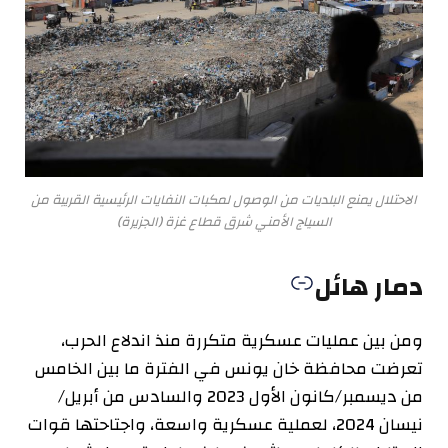
الاحتلال يمنع البلديات من الوصول لمكبات النفايات الرئيسية القريبة من
السياج الأمني شرق قطاع غزة (الجزيرة)
دمار هائل
ومن بين عمليات عسكرية متكررة منذ اندلاع الحرب،
تعرضت محافظة خان يونس في الفترة ما بين الخامس
من ديسمبر/كانون الأول 2023 والسادس من أبريل/
نيسان 2024، لعملية عسكرية واسعة، واجتاحتها قوات