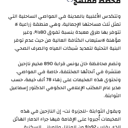
مخطط ممنهج
وتتكدس الأغلبية بالمدينة في المواصي الساحلية التي
تمثل ثلث مساحتها الإجمالية، وهي منطقة زراعية لا
تتوفر بها طرق معبدة بنسبة تفوق 80%، وغير
مؤهلة لاستيعاب الكثافة العالية من حيث عدم توفر
البنية التحتية لتمديد شبكات المياه والصرف الصحي.
وتضم محافظة خان يونس قرابة 890 مخيم نازحين
منتشرة في أنحائها المختلفة، خاصة في المواصي،
وتحتوي هذه المخيمات على زهاء 78 ألف خيمة، حسب
مدير عام المكتب الإعلامي الحكومي الدكتور إسماعيل
الثوابتة.
ويقول الثوابتة -للجزيرة نت- إن النازحين في هذه
المخيمات أُجبروا على الإقامة فيها جراء الدمار الهائل
الذي يقارب 92% من المنازل والمباني السكنية