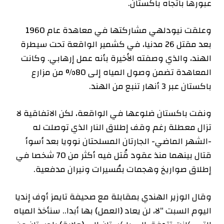
عبورها باتجاه باكستان.
وعلقت نيودلهي مشاركتها في معاهدة عام 1960
بعد مقتل 26 مدنيا، في كشمير الواقعة تحت سيطرة
الهند، والذي وصفته الأخيرة بأنه عمل إرهابي. وكانت
المعاهدة تضمن وصول المياه إلى 80% من مزارع
باكستان عبر 3 أنهار تنبع من الهند.
ونفت باكستان ضلوعها في الواقعة، لكن الاتفاقية لا
تزال معطلة رغم وقف إطلاق النار الذي توصلت له
-الشهر الماضي- الجارتان المسلحتان نوويا بعد أسوأ
قتال بينهما منذ عقود قُتل فيه أكثر من 70 شخصا في
إطلاق صواريخ وهجمات بمُسيرات ونيران مدفعية.
وقال الوزير الهندي بمقابلة مع صحيفة تايمز أوف إنديا
اليوم السبت “لا، لن يعاد (العمل) بها أبدا.. سنأخذ المياه