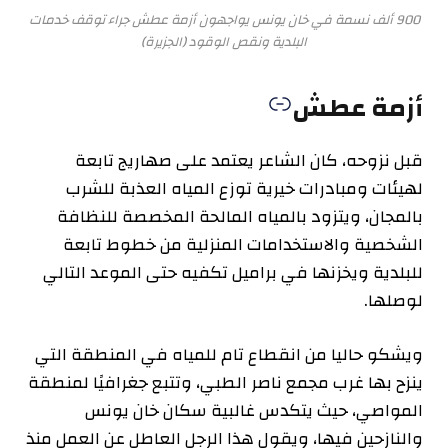
900 ألف نسمة في خان يونس يواجهون أزمة عطش جراء توقف خدمات
البلدية ونقص الوقود (الجزيرة)
أزمة عطش
قبل نزوحه، كان الشاعر يعتمد على صهاريج تابعة
لهيئات ومبادرات خيرية توزع المياه العذبة للشرب
بالمجان، ويتزود بالمياه المالحة المخصصة للنظافة
الشخصية والاستخدامات المنزلية من خطوط تابعة
للبلدية ويخزنها في براميل تكفيه حتى الموعد التالي
لوصلها.
ويشكو حاليا من انقطاع تام للمياه في المنطقة التي
ينزح بها غرب مجمع ناصر الطبي، وتتبع جغرافيًا لمنطقة
المواصي، حيث يتكدس غالبية سكان خان يونس
والنازحين فيها، ويقول هذا الرجل العاطل عن العمل منذ