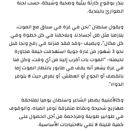
ينذر بوقوع كارثة بيئية وصحية وشيكة، حسب لجنة
الطوارئ بالبلدية.
ويقول سلطان “نحن في غزة في سباق مع الموت،
يلازمنا مثل ظل أجسادنا، ويلاحقنا في كل خطوة وفي
كل مكان”، ويضيف -وقد فقد منزله في رفح ونجا قبل
نحو 3 شهور من غارة جوية استهدفت خيمة مجاورة
لخيمته- “الموت بات أقرب إلينا من أي وقت، وكل منا
في غزة يشعر أنه يقف في طابور بانتظار الموت إما
بالقصف أو الجوع أو العطش، أو بمرض حيث لا يتوفر
الدواء”.
وكالأغلبية يضطر الشاعر وسلطان يوميا لملاحقة
صهاريج شحيحة ونقاط متفرقة توفر المياه، والوقوف
في طوابير طويلة ومزدحمة من أجل الحصول على
كمية قليلة لا تفي بالاحتياجات الأساسية.