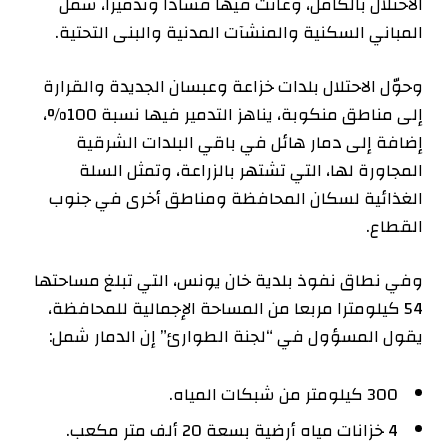
الاحتلال بالكامل، وعاثت فيها فسادا وتدميرا، شمل
المباني السكنية والمنشآت المدنية والبنى التحتية.
وحوّل الاحتلال بلدات خزاعة وعبسان الجديدة والقرارة
إلى مناطق منكوبة، يناهز التدمير فيها نسبة 100%،
إضافة إلى دمار هائل في باقي البلدات الشرقية
المجاورة لها، التي تشتهر بالزراعة، وتمثل السلة
الغذائية لسكان المحافظة ومناطق أخرى في جنوب
القطاع.
وفي نطاق نفوذ بلدية خان يونس، التي تبلغ مساحتها
54 كيلومترا مربعا من المساحة الإجمالية للمحافظة،
يقول المسؤول في “لجنة الطوارئ” إن الدمار شمل:
300 كيلومتر من شبكات المياه.
4 خزانات مياه أرضية بسعة 20 ألف متر مكعب.