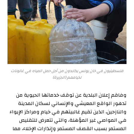
فلسطينيون في خان يونس يكابدون من أجل حمل المياه في غالونات
لخيامهم (الجزيرة)
وفاقم إعلان البلدية عن توقف خدماتها الحيوية من
تدهور الواقع المعيشي والإنساني لسكان المدينة
والنازحين، الذين تقيم غالبيتهم في خيام ومراكز الإيواء
في المواصي غير المؤهلة، والتي تتعرض للتقليص
المستمر بسبب القصف المستمر وإنذارات الإخلاء، مما