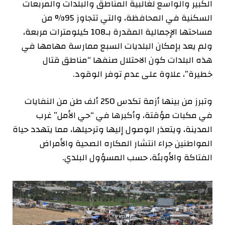
الكبير والواسع لغالبية المناطق والبلدات والمربعات
السكنية في المحافظة، والتي تتجاوز 95% من
مساحتها الإجمالية المقدرة بـ108 كيلومترات مربعة،
ولم يعد بإمكان البلديات السبع ممارسة مهامها في
هذه البلدات كون الاحتلال صنفها “مناطق قتال
خطيرة”، علاوة على عدم توفر الوقود.
وتبرز من بينها أزمة تكدس 250 ألف طن من النفايات
في مكبات مؤقتة، وأكبرها في “حي الأمل” غرب
المدينة، ويتعذر الوصول إليها وترحيلها، مما يتهدد حياة
المواطنين جراء انتشار المكاره الصحية والأمراض
الفتاكة والأوبئة، حسب المسؤول البلدي.