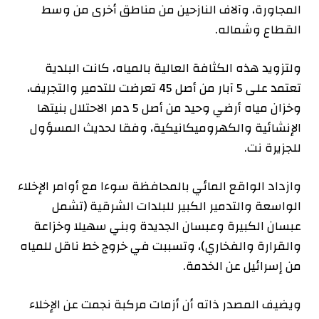
المجاورة، وآلاف النازحين من مناطق أخرى من وسط
القطاع وشماله.
ولتزويد هذه الكثافة العالية بالمياه، كانت البلدية
تعتمد على 5 آبار من أصل 45 تعرضت للتدمير والتجريف،
وخزان مياه أرضي وحيد من أصل 5 دمر الاحتلال بنيتها
الإنشائية والكهروميكانيكية، وفقا لحديث المسؤول
للجزيرة نت.
وازداد الواقع المائي بالمحافظة سوءا مع أوامر الإخلاء
الواسعة والتدمير الكبير للبلدات الشرقية (تشمل
عبسان الكبيرة وعبسان الجديدة وبني سهيلا وخزاعة
والقرارة والفخاري)، وتسببت في خروج خط ناقل للمياه
من إسرائيل عن الخدمة.
ويضيف المصدر ذاته أن أزمات مركبة نجمت عن الإخلاء