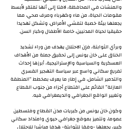
والمنشآت في المحافظة، لافتا إلى أنها تفتقر لأبسط
مقومات الحياة، من ماء وكهرباء وصرف صحي، مما
يجعلها بيئة خصبة لتفشي الأمراض، وتشكل تهديدا
حقيقيا لحياة المدنيين، خاصة الأطفال وكبار السن.
وبرأي الثوابتة، فإن الاحتلال يهدف من وراء تشديد
الخناق على خان يونس إلى تحقيق جملة من الأهداف
العسكرية والسياسية والإستراتيجية، أبرزها إحداث
تفريغ سكاني واسع عبر سياسة التهجير القسري
والتدمير الشامل، في إطار ما يعرف بمخطط “المنطقة
العازلة” القائم على اقتطاع أجزاء من جنوب القطاع
وتغيير الواقع الجغرافي والديمغرافي فيه.
وكون خان يونس من كبريات مدن القطاع وفلسطين
عموما، وتتميز بموقع جغرافي حيوي وامتداد سكاني
كبير، يجعلها -وفقا للثوابتة- هدفا مباشرا للاحتلال