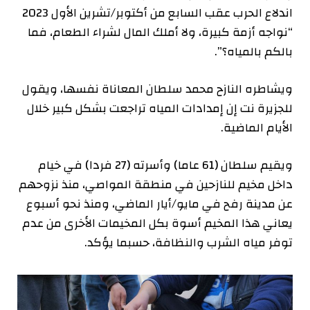
اندلاع الحرب عقب السابع من أكتوبر/تشرين الأول 2023
“نواجه أزمة كبيرة، ولا أملك المال لشراء الطعام، فما
بالكم بالمياه؟”.
ويشاطره النازح محمد سلطان المعاناة نفسها، ويقول
للجزيرة نت إن إمدادات المياه تراجعت بشكل كبير خلال
الأيام الماضية.
ويقيم سلطان (61 عاما) وأسرته (27 فردا) في خيام
داخل مخيم للنازحين في منطقة المواصي، منذ نزوحهم
عن مدينة رفح في مايو/أيار الماضي، ومنذ نحو أسبوع
يعاني هذا المخيم أسوة بكل المخيمات الأخرى من عدم
توفر مياه الشرب والنظافة، حسبما يؤكد.