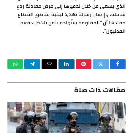
الذي يسعى من خلال تدميرها إلى فرض معادلة ردع
شاملة، وإرسال رسالة تهديد لبقية مناطق القطاع
مفادها أن “المقاومة ستُواجه بثمن باهظ يدفعه
المدنيون”.
فيسبوك
تويتر
بينتيريست
لينكدإن
البريد
تيلقرام
واتساب
الإلكتروني
مقالات ذات صلة