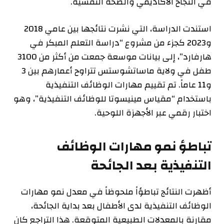
في النجاح الأكاديمي والصحة النفسية.
استندت الدراسة، التي نشرت نتائجها بين عامي 2018
و2023 كجزء من مشروع “دراسة التعلم المبكر في
هارفارد”، إلى بيانات موسعة جمعت من أكثر من 3100
طفل في ولاية ماساتشوستس تتراوح أعمارهم بين 3
و11 عاماً. تم تقييم مهارات الوظائف التنفيذية
باستخدام “مقياس مينيسوتا للوظائف التنفيذية”، وهو
اختبار رقمي عبر الأجهزة اللوحية.
تباطؤ نمو مهارات الوظائف
التنفيذية بعد الجائحة
أظهرت النتائج تباطؤاً ملحوظاً في معدل نمو مهارات
الوظائف التنفيذية لدى الأطفال بعد بداية الجائحة،
مقارنة بالمعدلات الطبيعية المتوقعة. هذا التراجع كان