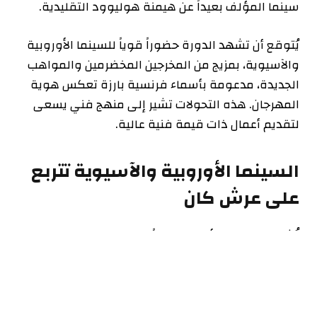
سينما المؤلف بعيداً عن هيمنة هوليوود التقليدية.
يُتوقع أن تشهد الدورة حضوراً قوياً للسينما الأوروبية
والآسيوية، بمزيج من المخرجين المخضرمين والمواهب
الجديدة، مدعومة بأسماء فرنسية بارزة تعكس هوية
المهرجان. هذه التحولات تشير إلى منهج فني يسعى
لتقديم أعمال ذات قيمة فنية عالية.
السينما الأوروبية والآسيوية تتربع
على عرش كان
تُشير الترجيحات الأولية، وفقاً لمجلة فارايتي، إلى
انضمام أفلام أوروبية قوية للمسابقة تمثيلية. من بين
المرشحين بقوة فيلم “1949” للمخرج البولندي بافيل
بافليكوفسكي، وفيلم “Bitter Christmas” الذي يمثل
عودة المخرج الإسباني بيدرو ألمودوفار.