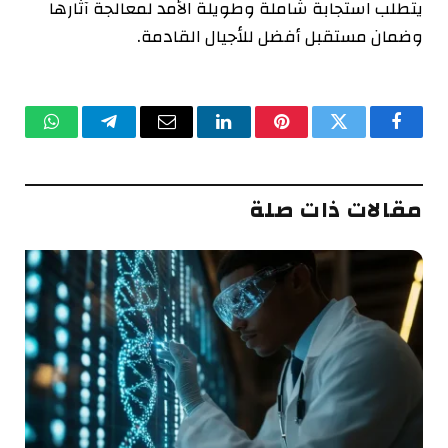
يتطلب استجابة شاملة وطويلة الأمد لمعالجة آثارها
وضمان مستقبل أفضل للأجيال القادمة.
فيسبوك
تويتر
بينتيريست
لينكدإن
البريد
تيلقرام
واتساب
الإلكتروني
مقالات ذات صلة