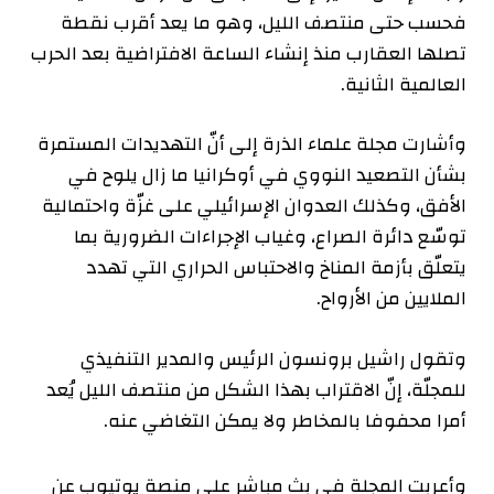
فحسب حتى منتصف الليل، وهو ما يعد أقرب نقطة
تصلها العقارب منذ إنشاء الساعة الافتراضية بعد الحرب
العالمية الثانية.
وأشارت مجلة علماء الذرة إلى أنّ التهديدات المستمرة
بشأن التصعيد النووي في أوكرانيا ما زال يلوح في
الأفق، وكذلك العدوان الإسرائيلي على غزّة واحتمالية
توسّع دائرة الصراع، وغياب الإجراءات الضرورية بما
يتعلّق بأزمة المناخ والاحتباس الحراري التي تهدد
الملايين من الأرواح.
وتقول راشيل برونسون الرئيس والمدير التنفيذي
للمجلّة، إنّ الاقتراب بهذا الشكل من منتصف الليل يُعد
أمرا محفوفا بالمخاطر ولا يمكن التغاضي عنه.
وأعربت المجلة في بث مباشر على منصة يوتيوب عن