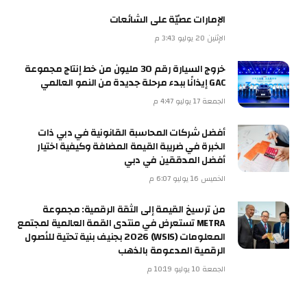
الإمارات عصيّة على الشائعات
الإثنين 20 يوليو 3:43 م
خروج السيارة رقم 30 مليون من خط إنتاج مجموعة
GAC إيذانًا ببدء مرحلة جديدة من النمو العالمي
الجمعة 17 يوليو 4:47 م
أفضل شركات المحاسبة القانونية في دبي ذات
الخبرة في ضريبة القيمة المضافة وكيفية اختيار
أفضل المدققين في دبي
الخميس 16 يوليو 6:07 م
من ترسيخ القيمة إلى الثقة الرقمية: مجموعة
METRA تستعرض في منتدى القمة العالمية لمجتمع
المعلومات (WSIS) 2026 بجنيف بنية تحتية للأصول
الرقمية المدعومة بالذهب
الجمعة 10 يوليو 10:19 م