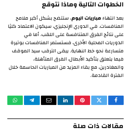
الخطوات التالية وماذا نتوقع
بعد انتهاء
مباريات اليوم
، ستتضح بشكل أكبر ملامح
المنافسات. في الدوري الإنجليزي، سيكون الاعتماد كليًا
على نتائج الفرق المتنافسة على اللقب. أما في
الدوريات المحلية الأخرى، فستستمر المنافسات بوتيرة
متسارعة نحو خط النهاية. يبقى الترقب سيد الموقف
فيما يتعلق بتأكيد الأبطال، الفرق المتأهلة،
والمغادرين، مع بقاء المزيد من المباريات الحاسمة خلال
الفترة القادمة.
فيسبوك
تويتر
بينتيريست
لينكدإن
البريد
تيلقرام
واتساب
الإلكتروني
مقالات ذات صلة