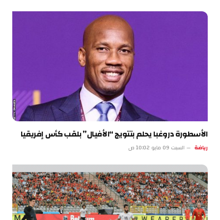
الأسطورة دروغبا يحلم بتتويج “الأفيال” بلقب كأس إفريقيا
رياضة
السبت 09 مايو 10:02 ص