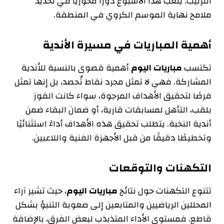
الترتيب. يلعب هذا الأسبوع دورًا محوريًا في تحديد
ملامح نهاية الموسم الكروي في المنطقة.
أهمية المباريات في مسيرة الأندية
تكتسب
مباريات اليوم
أهمية قصوى بالنسبة للأندية
المشاركة. فهي لا تمثل مجرد نقاط تُحصد، بل إنها تمثل
فرصًا لتحقيق الأهداف المرجوة، سواء كانت الفوز
بلقب، التأهل لمسابقات قارية، أو ضمان البقاء ضمن
أندية النخبة. يتطلب تحقيق هذه الأهداف أداءً استثنائيًا
وتخطيطًا دقيقًا من قبل الأجهزة الفنية واللاعبين.
التكهنات والتوقعات
تتنوع التكهنات حول نتائج
مباريات اليوم
، حيث تشير آراء
المحللين الرياضيين والمتابعين إلى صعوبة التنبؤ بشكل
قاطع. فمستوى الأداء المتذبذب لبعض الفرق، بالإضافة