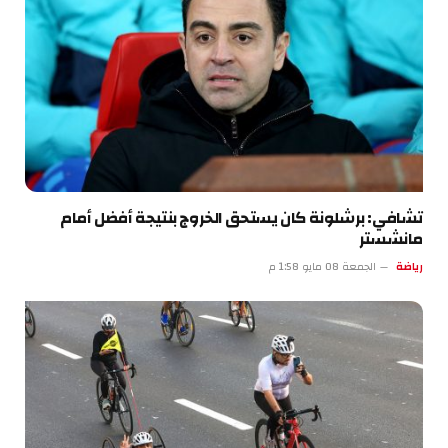
تشافي: برشلونة كان يستحق الخروج بنتيجة أفضل أمام
مانشستر
رياضة
الجمعة 08 مايو 1:58 م