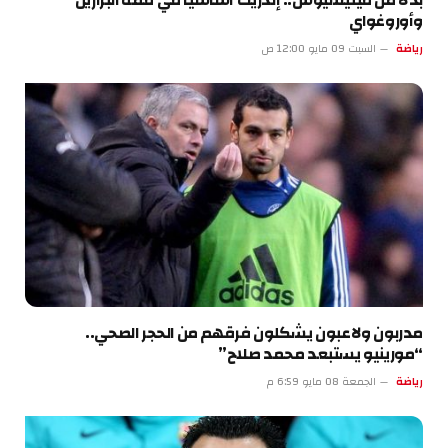
بدلاً من فينيسيوس.. إندريك أساسياً في قمة البرازيل
وأوروغواي
رياضة
السبت 09 مايو 12:00 ص
مدربون ولاعبون يشكلون فرقهم من الحجر الصحي..
“مورينيو يستبعد محمد صلاح”
رياضة
الجمعة 08 مايو 6:59 م