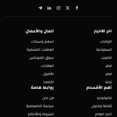
X
فيسبوك
الانستغرام
لينكدإن
تيلقرام
(Twitter)
اخر الاخبار
المال والأعمال
الإمارات
اسهم وسندات
السعودية
العملات المشفرة
الكويت
سوق الفوركس
قطر
العقارات
مصر
الأصول
تركيا
اقتصاد
أهم الأقسام
روابط هامة
تكنولوجيا
من نحن
ثقافة وفنون
سياسة الخصوصية
اخبار العالم
الشروط والأحكام