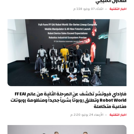
التعاون الخليجي
اخبار التقنية
الثلاثاء 07 يوليو 1:18 م
فاراداي فيوتشر تكشف عن المرحلة الثانية من عالم FF EAI
Robot World وتطلق روبوتاً بشرياً جديداً ومنظومة روبوتات
صناعية متكاملة
اخبار التقنية
الأربعاء 24 يونيو 2:20 م