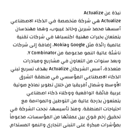
نبذة عن Actualize
Actualize هي شركة متخصصة في الذكاء الاصطناعي
أسسها محمد شبرين وخالد غيبوب، وهما مهندسان
يتمتعان بخبرات مهنية اكتسباها في شركات تقنية
عالمية رائدة مثل Google وNokia، إضافة إلى شركات
ناشئة عالية النمو مدعومة من Y Combinator.
وبعد سنوات من التعاون في مشاريع ومبادرات
متعددة، أسس الشريكان Actualize بهدف تسريع تبني
الذكاء الاصطناعي المؤسسي في منطقة الشرق
الأوسط وشمال أفريقيا من خلال تطوير نماذج صوتية
عربية فائقة الواقعية ووكلاء ذكاء اصطناعي
يتمتعون بدرجة عالية من التوطين والمواءمة مع
احتياجات المنطقة. ومنذ تأسيسها، نجحت الشركة في
تحقيق زخم قوي بين عملائها من المؤسسات، مدعوماً
بمؤشرات مبكرة على التبني التجاري والنمو المستدام.