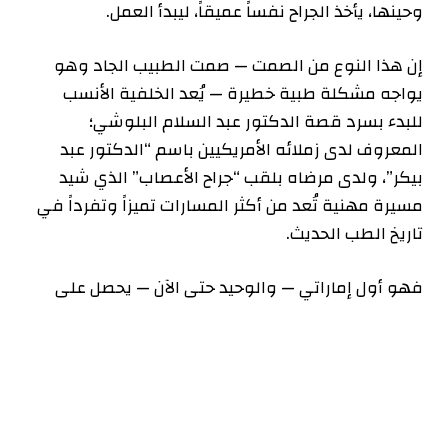
وحينها، يأخذ الجراح نفساً عميقاً، ليبدأ العمل.
إن هذا النوع من الصمت — صمت الطبيب الجاد وهو
يواجه مشكلة طبية خطيرة — يُعد الخلفية الأنسب
للبدء بسرد قصة الدكتور عبد السلام البلوشي؛
المعروف لدى زملائه الأمريكيين باسم “الدكتور عبد
بيكر”، ولدى مرضاه بلقب “جراح الأعصاب” الذي شيد
مسيرة مهنية تُعد من أكثر المسارات تميزاً وتفرداً في
تاريخ الطب الحديث.
فهو أول إماراتي — والوحيد حتى الآن — يحصل على
شهادة البورد الأمريكي في جراحة الأعصاب. وقد أجرى
ما يزيد على ستة آلاف عملية جراحية امتدت عبر قارتين
مختلفتين. كما يحمل رقماً قياسياً عالمياً في مجال
جراحات العمود الفقري الروبوتية، ويُنسب إليه الفضل
في إجراء أولى عمليات العمود الفقري باستخدام