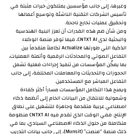
وغيرها، إلى جانب مؤسسين يمتلكون خبرات مثبتة في
تأسيس الشركات التقنية الناشئة وتوسيع أعمالها
وتحقيق عمليات تخارج ناجحة.
ومن شأن ضم هذه القدرات أن تعزز البنية الهندسية
والبحثية لدى CNTXT AI، فيما توفر منصة الوكلاء
الذكية التي طورتها Actualize تكاملاً متقدماً بين
التفاعل الصوتي والمحادثات الرقمية وأتمتة العمليات،
بما يمكّن المؤسسات من تنفيذ إجراءات فعلية تشمل
الحجوزات والتحديثات والمعاملات المختلفة، إلى جانب
التفاعل المباشر مع المستخدمين.
ويمنح هذا التكامل المؤسسات مساراً أكثر كفاءة
وشمولية للانتقال من البيانات الخام إلى أنظمة ذكاء
اصطناعي عربية متقدمة وجاهزة للتشغيل على نطاق
الإنتاج. ففي الوقت الذي تقدم فيه CNTXT AI منظومة
متكاملة من حلول الذكاء الاصطناعي السيادي، بما في
ذلك منصة “منصت” (Munsit)، إلى جانب بيانات التدريب