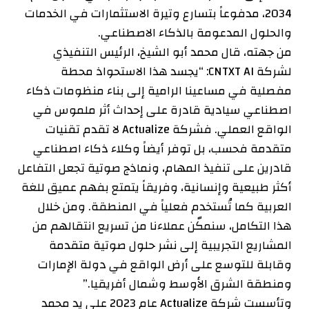
2034، مدفوعاً بتسارع وتيرة الاستثمارات في الخدمات
والحلول المدعومة بالذكاء الاصطناعي.
من جهته، قال محمد أبو الشيخ، الرئيس التنفيذي
لشركة CNTXT AI: “يجسد هذا الاستحواذ محطة
مفصلية في مساعينا الرامية إلى بناء منظومات ذكاء
اصطناعي سيادية قادرة على إحداث أثر ملموس في
الواقع العملي. فشركة Actualize لا تقدم تقنيات
متقدمة فحسب، بل توفر أيضاً وكلاء ذكاء اصطناعي
قادرين على تنفيذ المهام، ونماذج صوتية تجعل التفاعل
أكثر طبيعية وإنسانية، وفريقاً يتمتع بفهم عميق للغة
العربية كما تُستخدم فعلياً في المنطقة. ومن خلال
هذا التكامل، سنمكّن عملاءنا من تسريع انتقالهم من
المشاريع التجريبية إلى نشر حلول صوتية متقدمة
وقابلة للتوسع على أرض الواقع في دولة الإمارات
ومنطقة الشرق الأوسط وشمال أفريقيا.”
وتأسست شركة Actualize عام 2023 على يد محمد