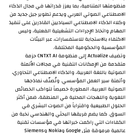
منظومتها المتنامية، بما يعزز قدراتها في مجال الذكاء
الاصطناعي الصوتي العربي ويدعم تطوير جيل جديد من
وكلاء الذكاء الاصطناعي السياديين القادرين على تنفيذ
المهام واتخاذ الإجراءات التشغيلية الفعلية، وليس
الاكتفاء بالاستجابة للاستفسارات، عبر البيئات
المؤسسية والحكومية المختلفة.
وتضيف Actualize إلى منظومة CNTXT AI حزمة
متقدمة من الإمكانات التقنية في مجالات الأتمتة
الصوتية باللغة العربية، والذكاء الاصطناعي التحاوري،
وأتمتة سير العمل المؤسسي. وتُصنّف نماذجها
الصوتية العربية، المطورة خصيصاً لتواكب الخصائص
اللغوية واللهجات المحلية في المنطقة، ضمن أكثر
الحلول الطبيعية واقتراباً من الصوت البشري في
السوق. كما يضم فريقها البحثي والهندسي نخبة من
الكفاءات التي راكمت خبراتها في مؤسسات تقنية
عالمية مرموقة مثل Google وNokia وSiemens