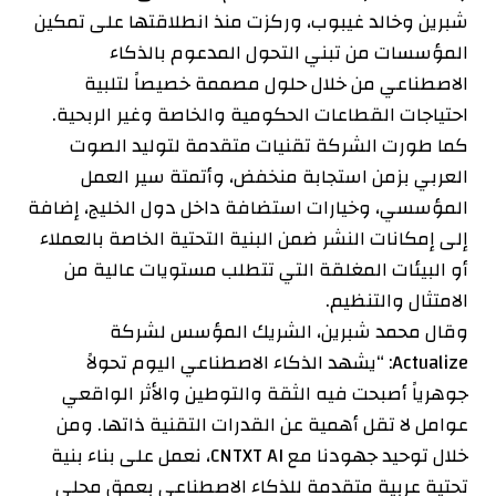
شبرين وخالد غيبوب، وركزت منذ انطلاقتها على تمكين
المؤسسات من تبني التحول المدعوم بالذكاء
الاصطناعي من خلال حلول مصممة خصيصاً لتلبية
احتياجات القطاعات الحكومية والخاصة وغير الربحية.
كما طورت الشركة تقنيات متقدمة لتوليد الصوت
العربي بزمن استجابة منخفض، وأتمتة سير العمل
المؤسسي، وخيارات استضافة داخل دول الخليج، إضافة
إلى إمكانات النشر ضمن البنية التحتية الخاصة بالعملاء
أو البيئات المغلقة التي تتطلب مستويات عالية من
الامتثال والتنظيم.
وقال محمد شبرين، الشريك المؤسس لشركة
Actualize: “يشهد الذكاء الاصطناعي اليوم تحولاً
جوهرياً أصبحت فيه الثقة والتوطين والأثر الواقعي
عوامل لا تقل أهمية عن القدرات التقنية ذاتها. ومن
خلال توحيد جهودنا مع CNTXT AI، نعمل على بناء بنية
تحتية عربية متقدمة للذكاء الاصطناعي بعمق محلي