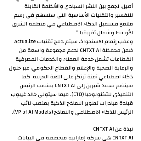
أصيل، تجمع بين النشر السيادي والأنظمة القابلة
للتفسير والتقنيات الأساسية التي ستسهم في رسم
ملامح مستقبل الذكاء الاصطناعي في منطقة الشرق
الأوسط وشمال أفريقيا.”
وعقب إتمام الاستحواذ، سيتم دمج تقنيات Actualize
ضمن محفظة CNTXT AI لدعم مجموعة واسعة من
القطاعات تشمل خدمة العملاء والخدمات المصرفية
والرعاية الصحية والإعلام والقطاع الحكومي، عبر حلول
ذكاء اصطناعي آمنة ترتكز على اللغة العربية. كما
سينضم محمد شبرين إلى CNTXT AI بمنصب الرئيس
التنفيذي للتكنولوجيا (CTO)، فيما سيتولى خالد غيبوب
قيادة مبادرات تطوير النماذج الذكية بمنصب نائب
الرئيس للذكاء الاصطناعي والنماذج (VP of AI Models).
نبذة عن CNTXT AI
CNTXT AI هي شركة إماراتية متخصصة في البيانات