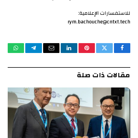
للاستفسارات الإعلامية:
rym.bachouche@cntxt.tech
فيسبوك
تويتر
بينتيريست
لينكدإن
البريد
تيلقرام
واتساب
الإلكتروني
مقالات ذات صلة