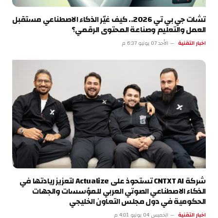
تشات جي بي تي 2026.. كيف غيّر الذكاء الاصطناعي مستقبل
العمل والتعليم وصناعة المحتوى الرقمي؟
اخبار التقنية
الأحد 07 يونيو 6:37 م
شركة CNTXT AI تستحوذ على Actualize لتعزيز ريادتها في
الذكاء الاصطناعي الصوتي العربي للمؤسسات والجهات
الحكومية في دول مجلس التعاون الخليجي
اخبار التقنية
الخميس 04 يونيو 4:01 م