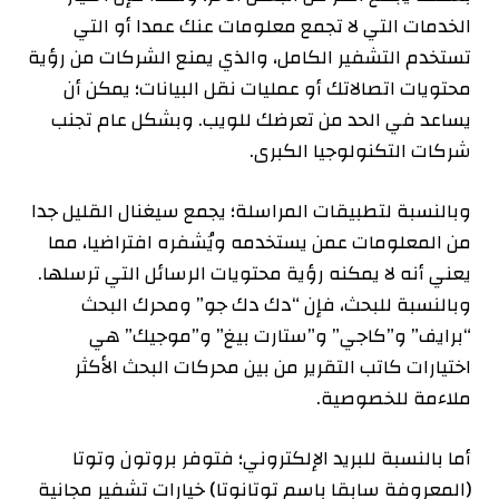
الخدمات التي لا تجمع معلومات عنك عمدا أو التي
تستخدم التشفير الكامل، والذي يمنع الشركات من رؤية
محتويات اتصالاتك أو عمليات نقل البيانات؛ يمكن أن
يساعد في الحد من تعرضك للويب. وبشكل عام تجنب
شركات التكنولوجيا الكبرى.
وبالنسبة لتطبيقات المراسلة؛ يجمع سيغنال القليل جدا
من المعلومات عمن يستخدمه ويُشفره افتراضيا، مما
يعني أنه لا يمكنه رؤية محتويات الرسائل التي ترسلها.
وبالنسبة للبحث، فإن “دك دك جو” ومحرك البحث
“برايف” و”كاجي” و”ستارت بيغ” و”موجيك” هي
اختيارات كاتب التقرير من بين محركات البحث الأكثر
ملاءمة للخصوصية.
أما بالنسبة للبريد الإلكتروني؛ فتوفر بروتون وتوتا
(المعروفة سابقا باسم توتانوتا) خيارات تشفير مجانية