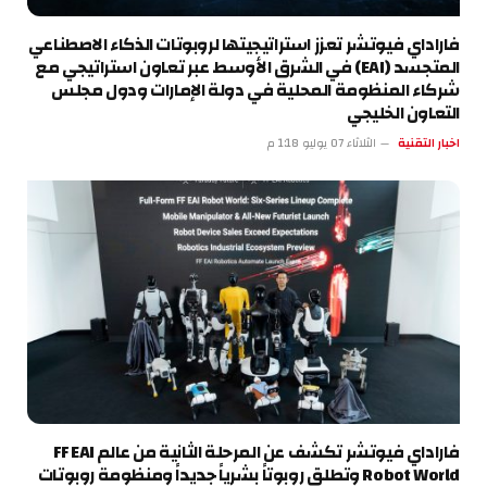
فاراداي فيوتشر تعزز استراتيجيتها لروبوتات الذكاء الاصطناعي
المتجسد (EAI) في الشرق الأوسط عبر تعاون استراتيجي مع
شركاء المنظومة المحلية في دولة الإمارات ودول مجلس
التعاون الخليجي
اخبار التقنية
الثلاثاء 07 يوليو 1:18 م
فاراداي فيوتشر تكشف عن المرحلة الثانية من عالم FF EAI
Robot World وتطلق روبوتاً بشرياً جديداً ومنظومة روبوتات