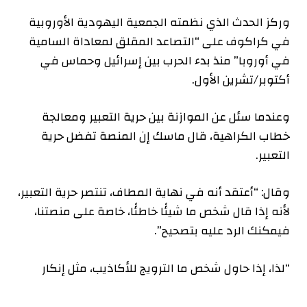
وركز الحدث الذي نظمته الجمعية اليهودية الأوروبية
في كراكوف على “التصاعد المقلق لمعاداة السامية
في أوروبا” منذ بدء الحرب بين إسرائيل وحماس في
أكتوبر/تشرين الأول.
وعندما سئل عن الموازنة بين حرية التعبير ومعالجة
خطاب الكراهية، قال ماسك إن المنصة تفضل حرية
التعبير.
وقال: “أعتقد أنه في نهاية المطاف، تنتصر حرية التعبير،
لأنه إذا قال شخص ما شيئًا خاطئًا، خاصة على منصتنا،
فيمكنك الرد عليه بتصحيح”.
“لذا، إذا حاول شخص ما الترويج للأكاذيب، مثل إنكار
الهولوكوست، فيمكن تصحيحه على الفور. ولا يمكنك
التخلص من هذه العلامة”.