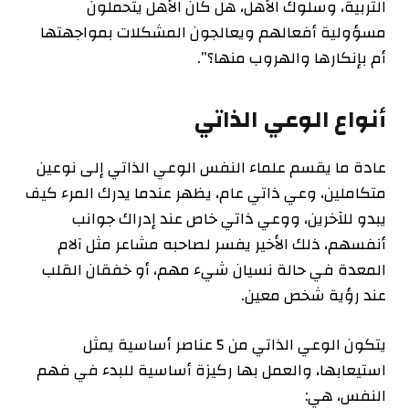
التربية، وسلوك الأهل، هل كان الأهل يتحملون
مسؤولية أفعالهم ويعالجون المشكلات بمواجهتها
أم بإنكارها والهروب منها؟”.
أنواع الوعي الذاتي
عادة ما يقسم علماء النفس الوعي الذاتي إلى نوعين
متكاملين، وعي ذاتي عام، يظهر عندما يدرك المرء كيف
يبدو للآخرين، ووعي ذاتي خاص عند إدراك جوانب
أنفسهم، ذلك الأخير يفسر لصاحبه مشاعر مثل آلام
المعدة في حالة نسيان شيء مهم، أو خفقان القلب
عند رؤية شخص معين.
يتكون الوعي الذاتي من 5 عناصر أساسية يمثل
استيعابها، والعمل بها ركيزة أساسية للبدء في فهم
النفس، هي: