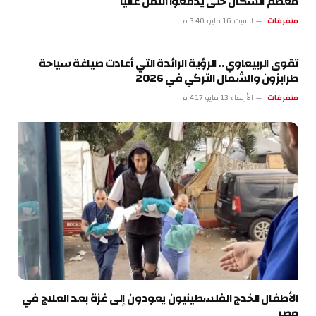
معظم السكان حتى يدفعوا الثمن غالياً
متفرقات
السبت 16 مايو 3:40 م
تقوى الربيعاوي.. الرؤية الرائدة التي أعادت صياغة سياحة
طرابزون والشمال التركي في 2026
متفرقات
الأربعاء 13 مايو 4:17 م
الأطفال الخدج الفلسطينيون يعودون إلى غزة بعد العلاج في
مصر