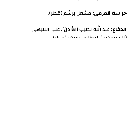
حراسة المرمى:
مشعل برشم (قطر).
الدفاع:
عبد الله نصيب (الأردن)، علي البليهي
(السعودية)، لوكاس مينديز (قطر).
خط الوسط:
كانغ لي إن (كوريا الجنوبية)، حسن
الهيدوس (قطر)، كريغ غودوين (أستراليا)، مهدي
قائدي (إيران).
خط الهجوم:
يزن النعيمات (الأردن)، أيمن حسين
(العراق)، أكرم عفيف (قطر).
أبطال آسيا
#كأس_آسيا2023
|
#هَيّا_آسيا
pic.twitter.com/IIohYYs50a