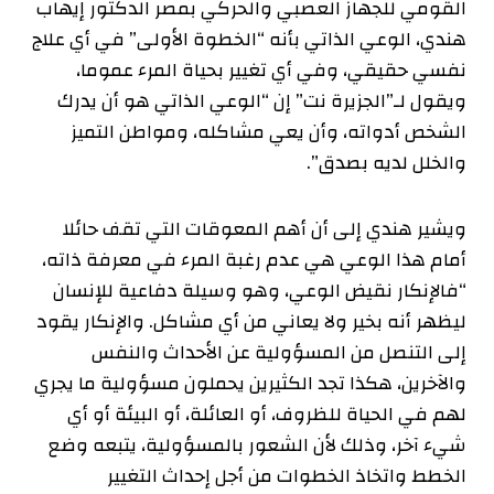
القومي للجهاز العصبي والحركي بمصر الدكتور إيهاب
هندي، الوعي الذاتي بأنه “الخطوة الأولى” في أي علاج
نفسي حقيقي، وفي أي تغيير بحياة المرء عموما،
ويقول لـ”الجزيرة نت” إن “الوعي الذاتي هو أن يدرك
الشخص أدواته، وأن يعي مشاكله، ومواطن التميز
والخلل لديه بصدق”.
ويشير هندي إلى أن أهم المعوقات التي تقف حائلا
أمام هذا الوعي هي عدم رغبة المرء في معرفة ذاته،
“فالإنكار نقيض الوعي، وهو وسيلة دفاعية للإنسان
ليظهر أنه بخير ولا يعاني من أي مشاكل. والإنكار يقود
إلى التنصل من المسؤولية عن الأحداث والنفس
والآخرين، هكذا تجد الكثيرين يحملون مسؤولية ما يجري
لهم في الحياة للظروف، أو العائلة، أو البيئة أو أي
شيء آخر، وذلك لأن الشعور بالمسؤولية، يتبعه وضع
الخطط واتخاذ الخطوات من أجل إحداث التغيير