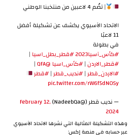
| تضُم 4 لاعبين من منتخبنا الوطني
الاتحاد الآسيوي يكشف عن تشكيلة أفضل
11 لاعبًا
في بطولة
#كأس_آسيا2023
#قطر_بطل_اسيا
|
#قطر_الاردن
|
#كأس_اسيا
@QFA
|
#الاردن_قطر
|
#نديب_قطر
|
#قطر
pic.twitter.com/rW6f5dN0Sy
— نديب قطر (@NadeebQa)
February 12,
2024
وهذه التشكيلة المثالية التي نشرها الاتحاد الآسيوي
عبر حسابه في منصة إكس: