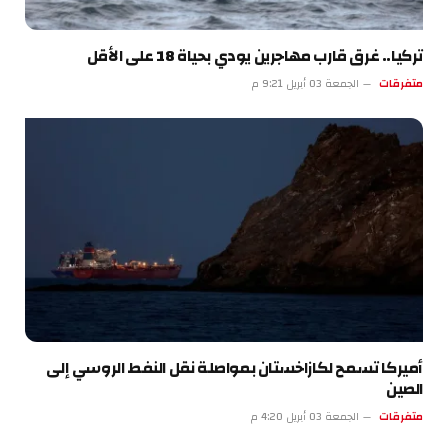
تركيا.. غرق قارب مهاجرين يودي بحياة 18 على الأقل
متفرقات
الجمعة 03 أبريل 9:21 م
أميركا تسمح لكازاخستان بمواصلة نقل النفط الروسي إلى
الصين
متفرقات
الجمعة 03 أبريل 4:20 م