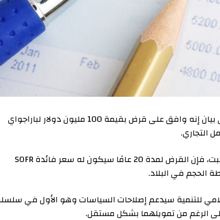
(رويترز) – قال بنك التنمية للبلدان الأمريكية (IDB) في بيان إنه وافق على قرض بقيمة 100 مليون دولار لباراجواي
ل التجاري.
ووفقًا للبيان، المؤرخ في 29 يناير ولكن نُشر يوم السبت، فإن القرض لمدة 20 عامًا سيكون له سعر فائدة SOFR
الحجم في البلاد.
لإسلامي للتنمية سيدعم إصلاحات السياسات وهو الأول في سلسل
على الرغم من تمويلهما بشكل مستقل.