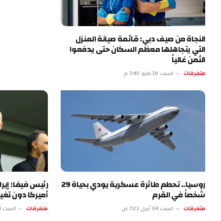
النجاة من صيف دبي: قائمة صيانة المنزل
التي يتجاهلها معظم السكان حتى يدفعوا
الثمن غالياً
متفرقات
السبت 16 مايو 3:40 م
روسيا.. تحطم طائرة عسكرية يودي بحياة 29
رئيس فيفا: إي
شخصاً في القرم
أميركا دون تغيي
متفرقات
السبت 04 أبريل 7:23 ص
متفرقات
السبت 04 أبريل 2:22 ص