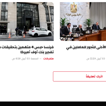
لأدنى للأجور للعاملين في
فرنسا حبس 4 متهمين بتحقيقا
تفجير بنك أوف أميركا
 ص
متفرقات
الجمعة 03 أبريل 6:18 ص
اترك تعليقاً