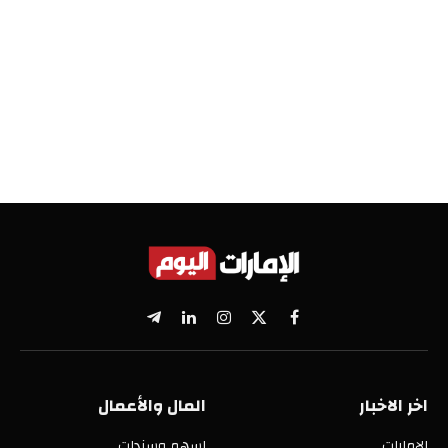
X
فيسبوك
الانستغرام
لينكدإن
تيلقرام
(Twitter)
اخر الاخبار
المال والأعمال
الإمارات
اسهم وسندات