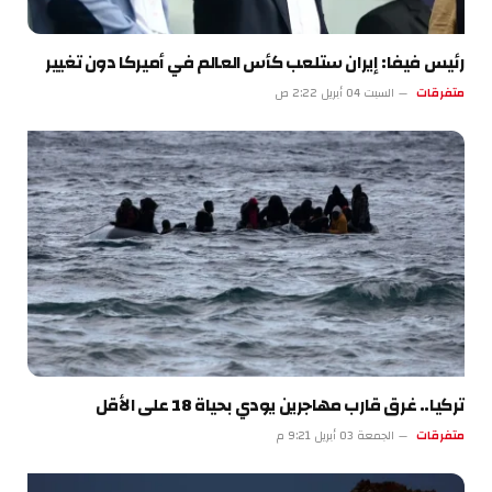
رئيس فيفا: إيران ستلعب كأس العالم في أميركا دون تغيير
متفرقات
السبت 04 أبريل 2:22 ص
تركيا.. غرق قارب مهاجرين يودي بحياة 18 على الأقل
متفرقات
الجمعة 03 أبريل 9:21 م