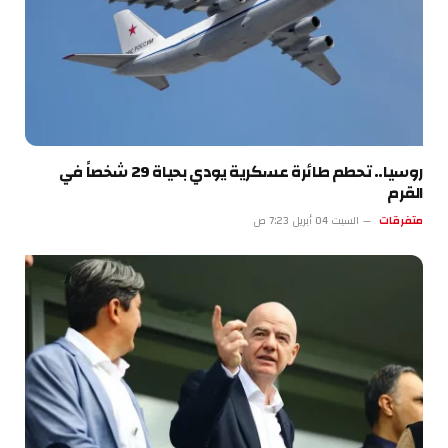
روسيا.. تحطم طائرة عسكرية يودي بحياة 29 شخصاً في
القرم
متفرقات
السبت 04 أبريل 7:23 ص