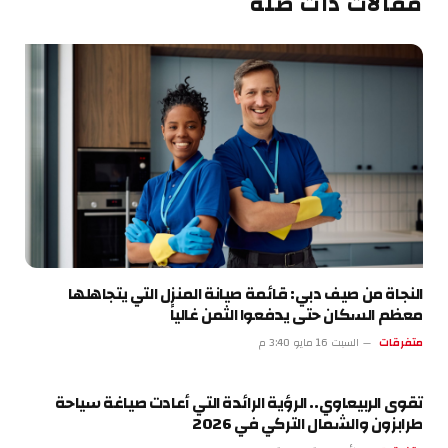
مقالات ذات صلة
النجاة من صيف دبي: قائمة صيانة المنزل التي يتجاهلها
معظم السكان حتى يدفعوا الثمن غالياً
متفرقات
السبت 16 مايو 3:40 م
تقوى الربيعاوي.. الرؤية الرائدة التي أعادت صياغة سياحة
طرابزون والشمال التركي في 2026