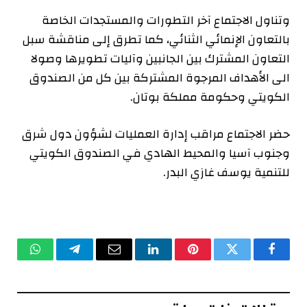
وتناول الاجتماع آخر التطورات والمستجدات الخاصة
بالتعاون الإنمائي الثنائي، كما تطرق إلى مناقشة سبل
التعاون المشترك بين الجانبين وآليات تطويرها وصولا
الى الأهداف المرجوة المشتركة بين كل من الصندوق
الكويتي وحكومة مملكة بوتان.
حضر الاجتماع مراقب إدارة العمليات لشؤون دول شرق
وجنوب آسيا والمحيط الهادي في الصندوق الكويتي
للتنمية يوسف غازي البدر.
فيسبوك
تويتر
بينتيريست
لينكدإن
البريد
تيلقرام
واتساب
الإلكتروني