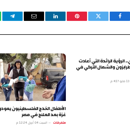
يسبوك
تويتر
بينتيريست
لينكدإن
البريد
تيلقرام
وا
الإلكتروني
ة الرائدة التي أعادت
 والشمال التركي في
الأطفال الخدج الفلسطينيون يعودون إلى
غزة بعد العلاج في مصر
متفرقات
السبت 04 أبريل 12:24 م