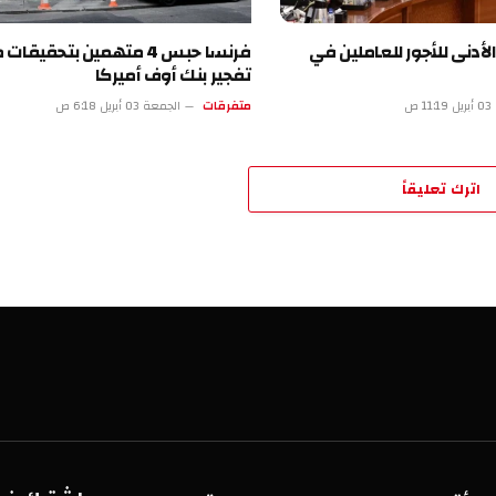
للأجور للعاملين في
فرنسا حبس 4 متهمين بتحقيقات محاولة
تفجير بنك أوف أميركا
متفرقات
الجمعة 03 أبريل 6:18 ص
تعليقاً