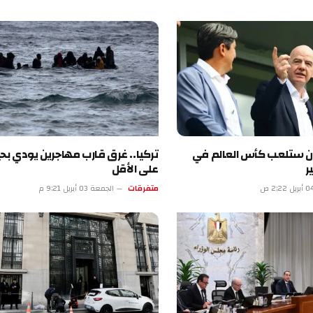
لعب كأس العالم في
تركيا.. غرق قارب مهاجرين يودي بحياة 18
على الأقل
متفرقات
الجمعة 03 أبريل 9:21 م