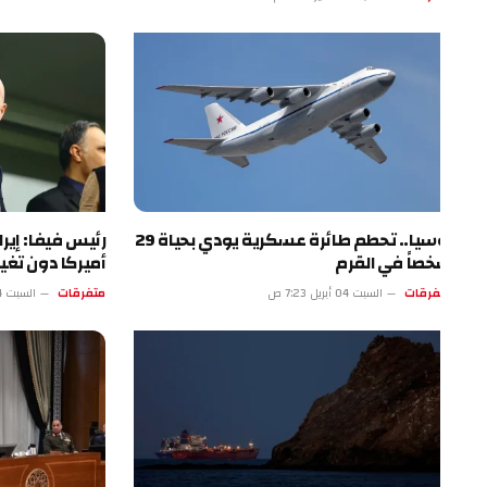
روسيا.. تحطم طائرة عسكرية يودي بحياة 29
رئيس فيفا: إيران ست
صاً في القرم
أميركا دون تغيير
فرقات
السبت 04 أبريل 7:23 ص
متفرقات
السبت 04 أبريل 2:22 ص