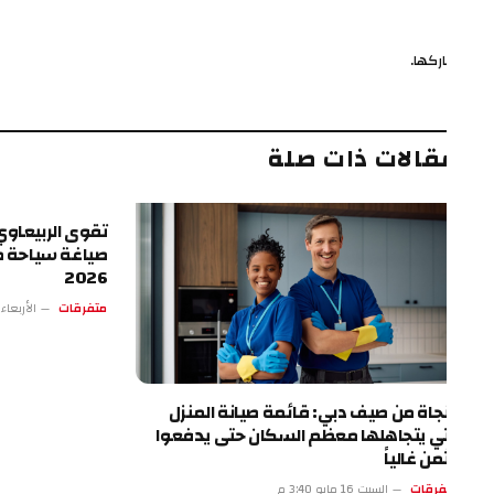
ركها.
ف
قالات ذات صلة
تقوى الربيعاوي.. الرؤي
صياغة سياحة طرابزون
2026
متفرقات
الأربعاء 13 مايو 4:17 م
نجاة من صيف دبي: قائمة صيانة المنزل
تي يتجاهلها معظم السكان حتى يدفعوا
ثمن غالياً
فرقات
السبت 16 مايو 3:40 م