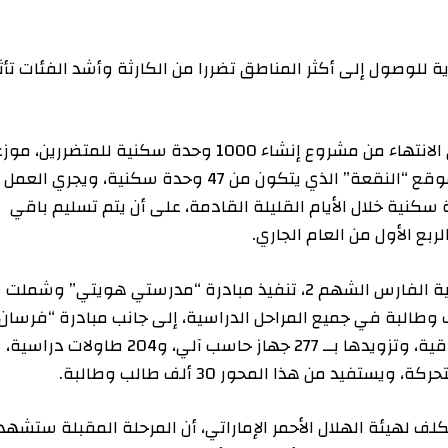
ول إلى أكثر المناطق تضررا من الكارثة وأشد الفئات تأثرا
وفي مجال المشاريع التنموية، يجري العمل حاليا على الانتهاء من مشروع إنشاء 1000 وحدة سكنية للمتضررين، موزعة
على سبعة مواقع في اللاذقية، وتم مؤخرا تسليم موقع “النقعة” الذي يتكون من 47 وحدة سكنية، ويجري العمل
اف2 والفيض” بواقع 190 وحدة سكنية خلال الأيام القليلة القادمة، على أن يتم تسليم باقي
وتضمنت المشاريع التنموية التي جاءت في إطار عملية الفارس الشهم 2، تنفيذ مبادرة “مدرستي هويتي” وشملت
حكومية تضم 20 ألف طالب وطالبة في جميع المراحل الدراسية، إلى جانب مبادرة “فرسان
التعليم” والتي تضمنت صيانة جامعة تشرين في اللاذقية، وتزويدها بــ 277 جهاز حاسب آلي، و204 طاولات دراسية،
ئة الهلال الأحمر الإماراتي، أن المرحلة المقبلة ستشهد