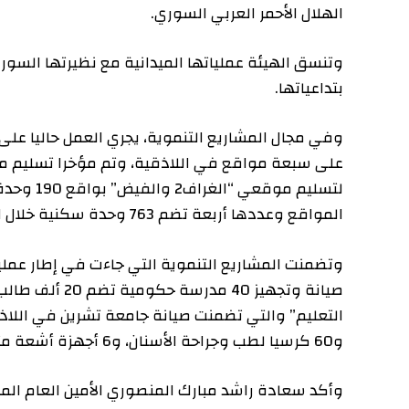
الهلال الأحمر العربي السوري.
وتنسق الهيئة عملياتها الميدانية مع نظيرتها السورية للوص
بتداعياتها.
لتسليم موقعي “الغر
المواقع وعددها أربعة تضم 763 وحدة سكنية خلال الربع الأول من العام الجاري.
صيانة وتجهيز 40 مدرسة 
و60 كرسيا لطب وجراحة الأسنان، و6 أجهزة أشعة متحركة، ويستفيد من هذا المحور 30 ألف طالب وطالبة.
وأكد سعادة راشد مبارك المنصوري الأمين العام المكلف لهي