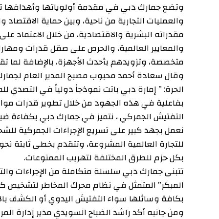
وتضع جمارك دبي في مقدمة أولوياتها وأهدافها تحقيق ال
والعمليات التجارية من ناحية، وبين حماية الاقتصاد والمج
مقدراته البشرية والاقتصادية، من خلال الاعتماد على كواد
والمعايير العالمية، والحرص على صقل قدرات ومهارات تلك 
متخصصة، وتزويدهم بأحدث الأجهزة، بالإضافة لما تقدمه ل
وقال سعادة أحمد محبوب مصبح المدير العام لجمارك دبي،
الحرة: ” إمارة دبي باتت نموذجاً دولياً في التصدي للموا
بفاعلية في هذه الجهود من خلال تطوير قدرات مواردها ال
نعمل بجهد كبير على تسريع الإجراءات الجمركية للشحنات 
للتجارة العالمية المشروعة، وتتقدم بخطى ثابتة نحو تحق
بكل حزم للطرق المختلفة لتهريب الممنوعات.
تتبنى جمارك دبي سلسلة متكاملة من الإجراءات والتقنيات لل
المبكر” المتمثل في نظام محرك المخاطر لتشخيص كافة الش
بكافة وسائلها سواء التفتيش اليدوي أو الكشف بالأشعة الس
ومن جانبه أكد راشد الضباح السويدي مدير إدارة المراكز