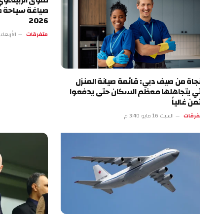
تقوى الربيعاوي.. الرؤي
صياغة سياحة طرابزون
2026
متفرقات
الأربعاء 13 مايو 4:17 م
نجاة من صيف دبي: قائمة صيانة المنزل
تي يتجاهلها معظم السكان حتى يدفعوا
ثمن غالياً
فرقات
السبت 16 مايو 3:40 م