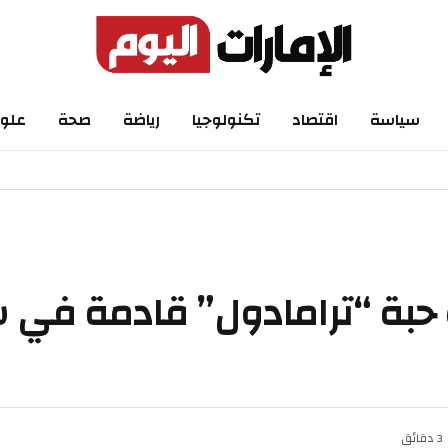
اسة
اقتصاد
تكنولوجيا
رياضة
صحة
علوم
تضبط 234 ألف حبة “ترامادول” قادمة في ش