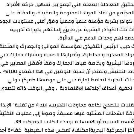
معادلة الصعبة التي تجمع بين تسهيل حركة الأفراد
تمع من نفاذ المواد الممنوعة والمقيدة، والحفاظ على
ر بشرية مؤهلة علمياً وعملياً وفق أعلى مستويات الجودة
الكوادر البشرية عن طريق إلحاقهم بدورات تدريبية
هم وحدات الدعم في الدائرة.
 الرئيس التنفيذي لمؤسسة الموانئ والجمارك والمنطقة
د المخدرة و مخاطرها وأضرارها الصحية وتشارك جمارك دبي
بشرية وبخاصة ضباط الجمارك وفقاً لأفضل المعايير في
التفتيش الجمركي ، نتميز في جمارك دبي بكفاءة ضباط التفتيش ونفتخر أن نسبة التوطين في هذا القطاع 100% ،
التجارية لتحافظ إمارة دبي على موقعها كمركز دولي
يق أهداف أجندتها الاقتصادية ، وفي الوقت ذاته نتصدى
تصدي لكافة محاولات التهريب، ابتداءً من تقنية” الإنذار
حنات المشتبه فيها مسبقاً، وصولاً إلى عمليات التفتيش
ينية أو الاستعانة بوحدة الكلاب الجمركية K9.
 الجمركية البحرية(مكلف)، تعكس هذه الضبطية كفاءة أجهزة