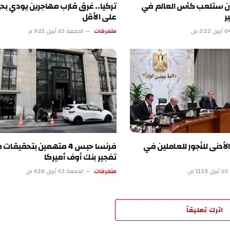
لعب كأس العالم في
تركيا.. غرق قارب مهاجرين يودي بحياة 18
على الأقل
متفرقات
الجمعة 03 أبريل 9:21 م
للأجور للعاملين في
فرنسا حبس 4 متهمين بتحقيقات محاولة
تفجير بنك أوف أميركا
متفرقات
الجمعة 03 أبريل 6:18 ص
تعليقاً