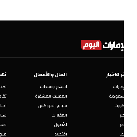
ر الاخبار
المال والأعمال
أهم الأق
إمارات
اسهم وسندات
تكنولوجيا
سعودية
العملات المشفرة
ثقافة وفنو
كويت
سوق الفوركس
اخبار العالم
ر
العقارات
سياسة ومح
ر
الأصول
صحة وجمال
يا
اقتصاد
منوعات