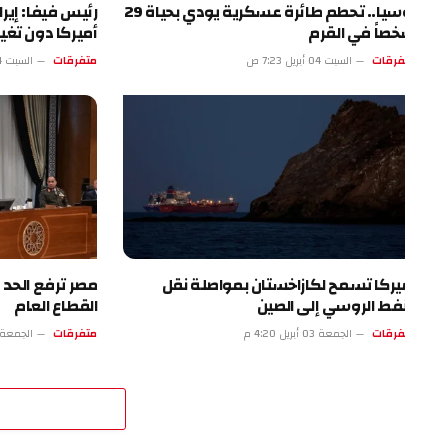
روسيا.. تحطم طائرة عسكرية يودي بحياة 29
رئيس فيفا: إيران ست
صاً في القرم
أميركا دون تغيير
فرقات
السبت 04 أبريل 7:23 ص
متفرقات
السبت 04 أبريل 2:22 ص
يركا تسمح لكازاخستان بمواصلة نقل
مصر ترفع الحد الأدنى 
نفط الروسي إلى الصين
القطاع العام
فرقات
الجمعة 03 أبريل 4:20 م
متفرقات
الجمعة 03 أبريل 11:19 ص
اترك 