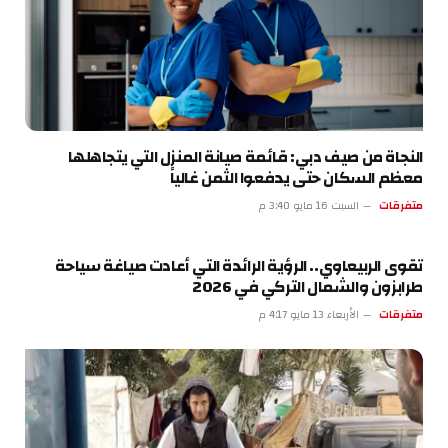
النجاة من صيف دبي: قائمة صيانة المنزل التي يتجاهلها
معظم السكان حتى يدفعوا الثمن غالياً
متفرقات
السبت 16 مايو 3:40 م
تقوى الربيعاوي.. الرؤية الرائدة التي أعادت صياغة سياحة
طرابزون والشمال التركي في 2026
متفرقات
الأربعاء 13 مايو 4:17 م