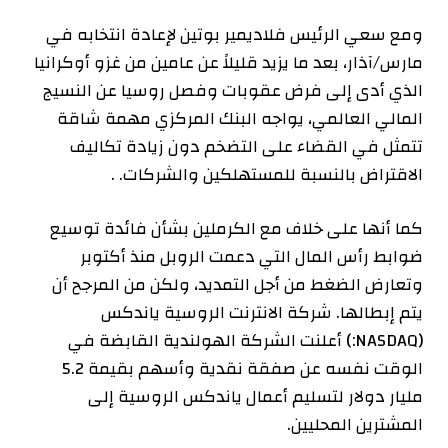
ومع سعي الرئيس فلاديمير بوتين لإعادة انتخابه في
مارس/آذار، بعد ما يزيد قليلاً عن عامين من غزو أوكرانيا
الذي أدى إلى فرض عقوبات وفصل روسيا عن النسيج
المالي العالمي، يواجه البنك المركزي مهمة شاقة
تتمثل في القضاء على التضخم دون زيادة تكاليف
الاقتراض بالنسبة للمستهلكين والشركات. .
كما أنها على خلاف مع الكرملين بشأن فائدة توسيع
ضوابط رأس المال التي دعمت الروبل منذ أكتوبر
وتعارض الضغط من أجل التمديد، ولكن من المرجح أن
يتم إبطالها. شركة الانترنت الروسية
ياندكس
(NASDAQ:) أعلنت الشركة الهولندية القابضة في
الوقت نفسه عن صفقة نقدية وأسهم بقيمة 5.2
مليار دولار لتسليم أعمال ياندكس الروسية إلى
المشترين المحليين.