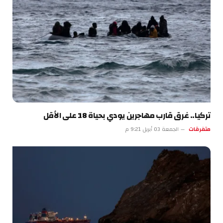
تركيا.. غرق قارب مهاجرين يودي بحياة 18 على الأقل
متفرقات
الجمعة 03 أبريل 9:21 م