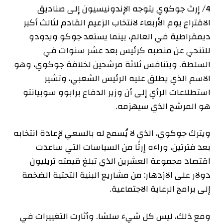
4/ إرث ​​جوكوي يتوجه الإندونيسيون إلى صناديق
الاقتراع يوم الأربعاء لانتخاب الزعيم القادم لثالث أكبر
ديمقراطية في العالم، بينما يستعد جوكو ويدودو
للتنحي عن منصبه كرئيس بعد عشر سنوات في
السلطة. ويتنافس ثلاثة مرشحين لخلافة جوكوي، وهو
الاسم الذي يطلق عليه الرئيس الشعبي، وتشير
استطلاعات الرأي إلى أن وزير الدفاع برابوو سوبيانتو
هو المرشح الذي سيهزمه.
ويترك جوكوي، الذي لا يُسمح له بالسعي لإعادة انتخابه
بعد فترتين، وراءه إرثًا من السياسات التي ساعدت
اقتصاد مجموعة العشرين الذي تبلغ قيمته تريليون
دولار على الازدهار: من مشاريع البنية التحتية الضخمة
إلى برامج الرعاية الاجتماعية.
ومع ذلك، ليس كل شيء سلسًا. وأثارت التغييرات في