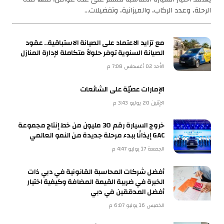
الرحلة، وعدد الركاب، والميزانية، وتفضيلات…
مع تزايد الاعتماد على الصيانة الاستباقية.. عقود
الصيانة السنوية توفر حلولاً متكاملة لإدارة المنازل
الأحد 02 أغسطس 7:08 م
الإمارات عصيّة على الشائعات
الإثنين 20 يوليو 3:43 م
خروج السيارة رقم 30 مليون من خط إنتاج مجموعة
GAC إيذانًا ببدء مرحلة جديدة من النمو العالمي
الجمعة 17 يوليو 4:47 م
أفضل شركات المحاسبة القانونية في دبي ذات
الخبرة في ضريبة القيمة المضافة وكيفية اختيار
أفضل المدققين في دبي
الخميس 16 يوليو 6:07 م