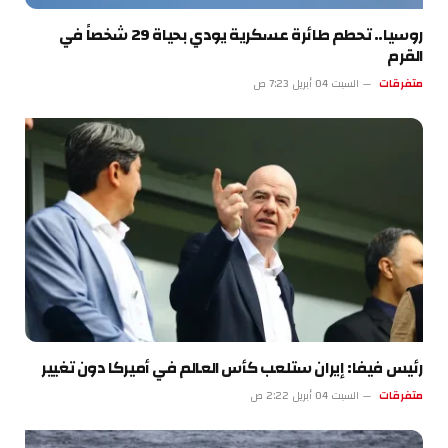
روسيا.. تحطم طائرة عسكرية يودي بحياة 29 شخصاً في
القرم
متفرقات
السبت 04 أبريل 7:23 ص
رئيس فيفا: إيران ستلعب كأس العالم في أميركا دون تغيير
متفرقات
السبت 04 أبريل 2:22 ص