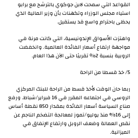
القواعد التي سمحت لابن جوكوي بالترشح مع برابو
استياء مجلس الوزراء وتكهنات بأن وزير المالية الذي
يحظى باحترام واسع قد يستقيل.
واهتزت الأسواق الإندونيسية، التي كانت مرنة في
مواجهة ارتفاع أسعار الفائدة العالمية. وانخفضت
الروبية بنسبة 2٪ تقريبًا حتى الآن هذا العام.
5/ خذ قسطا من الراحة
ربما حان الوقت لأخذ قسط من الراحة للبنك المركزي
الروسي في اجتماعه المقرر في 16 فبراير/شباط. ورفع
صناع السياسة أسعار الفائدة بمقدار 850 نقطة أساس
إلى 16% منذ يوليو/تموز لمعالجة التضخم الناجم عن
نقص العمالة وضعف الروبل وارتفاع الإنفاق في
الميزانية.