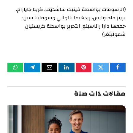
(الرسومات بواسطة فينيت ساشديف، كريبا جايارام،
برينز ماجتوليس، ريدهيما تالواني وسومانتا سين؛
جمعها دارا راناسينغ، التحرير بواسطة كريستيان
شمولينغر)
فيسبوك
تويتر
بينتيريست
لينكدإن
البريد
تيلقرام
واتساب
الإلكتروني
مقالات ذات صلة