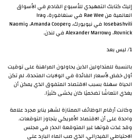
إليك كتابك التمهيدي للأسبوع القادم في الأسواق
العالمية من Rae Wee في سنغافورة، وIra
Iosebashvili في نيويورك، وAmanda Cooper، وNaomi
Rovnick، وAlexander Marrow في لندن.
1/ ليس بعد
بالنسبة للمتداولين الذين يحاولون المراهنة على توقيت
أول خفض لأسعار الفائدة في الولايات المتحدة، لم تكن
الحياة سهلة بسبب الاقتصاد المتفوق الذي يمكن أن
يغذي انتعاشًا تضخميًا كان يخشى كثيرًا.
وكانت أرقام الوظائف الممتازة لشهر يناير مجرد علامة
واحدة على أن الاقتصاد الأمريكي يتجاوز التوقعات.
وقد غذت قوتها غير المتوقعة الحذر في مجلس
الاحتياطي الفيدرالي، الذي صب الماء البارد على