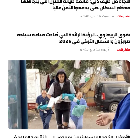
النجاة من صيف دبي: قائمة صيانة المنزل التي يتجاهلها
معظم السكان حتى يدفعوا الثمن غالياً
متفرقات
السبت 16 مايو 3:40 م
تقوى الربيعاوي.. الرؤية الرائدة التي أعادت صياغة سياحة
طرابزون والشمال التركي في 2026
متفرقات
الأربعاء 13 مايو 4:17 م
الأطفال الخدج الفلسطينيون يعودون إلى غزة بعد العلاج في