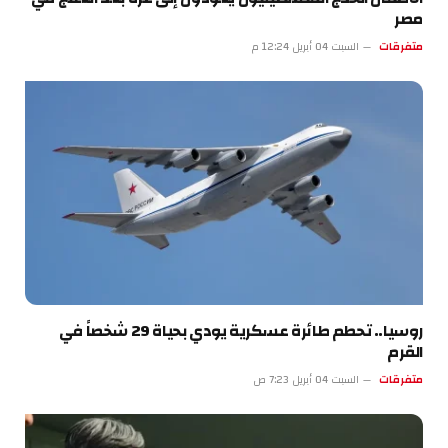
مصر
متفرقات
السبت 04 أبريل 12:24 م
روسيا.. تحطم طائرة عسكرية يودي بحياة 29 شخصاً في
القرم
متفرقات
السبت 04 أبريل 7:23 ص