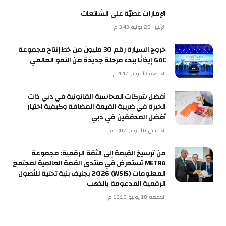
الإمارات عصيّة على الشائعات
الإثنين 20 يوليو 3:43 م
خروج السيارة رقم 30 مليون من خط إنتاج مجموعة
GAC إيذانًا ببدء مرحلة جديدة من النمو العالمي
الجمعة 17 يوليو 4:47 م
أفضل شركات المحاسبة القانونية في دبي ذات
الخبرة في ضريبة القيمة المضافة وكيفية اختيار
أفضل المدققين في دبي
الخميس 16 يوليو 6:07 م
من ترسيخ القيمة إلى الثقة الرقمية: مجموعة
METRA تستعرض في منتدى القمة العالمية لمجتمع
المعلومات (WSIS) 2026 بجنيف بنية تحتية للأصول
الرقمية المدعومة بالذهب
الجمعة 10 يوليو 10:19 م