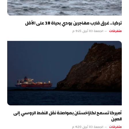
تركيا.. غرق قارب مهاجرين يودي بحياة 18 على الأقل
متفرقات
الجمعة 03 أبريل 9:21 م
أميركا تسمح لكازاخستان بمواصلة نقل النفط الروسي إلى
الصين
متفرقات
الجمعة 03 أبريل 4:20 م