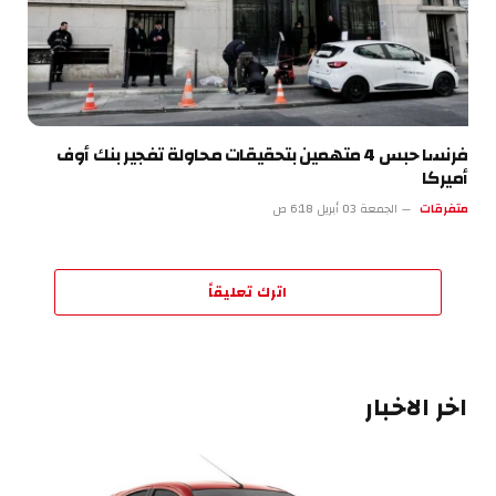
فرنسا حبس 4 متهمين بتحقيقات محاولة تفجير بنك أوف
أميركا
متفرقات
الجمعة 03 أبريل 6:18 ص
اترك تعليقاً
اخر الاخبار