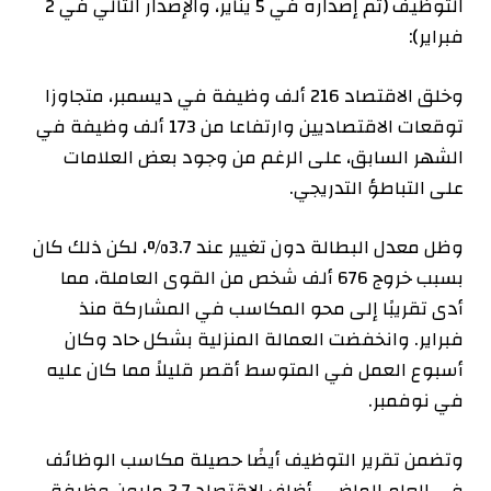
التوظيف (تم إصداره في 5 يناير، والإصدار التالي في 2
فبراير):
وخلق الاقتصاد 216 ألف وظيفة في ديسمبر، متجاوزا
توقعات الاقتصاديين وارتفاعا من 173 ألف وظيفة في
الشهر السابق، على الرغم من وجود بعض العلامات
على التباطؤ التدريجي.
وظل معدل البطالة دون تغيير عند 3.7%، لكن ذلك كان
بسبب خروج 676 ألف شخص من القوى العاملة، مما
أدى تقريبًا إلى محو المكاسب في المشاركة منذ
فبراير. وانخفضت العمالة المنزلية بشكل حاد وكان
أسبوع العمل في المتوسط ​​أقصر قليلاً مما كان عليه
في نوفمبر.
وتضمن تقرير التوظيف أيضًا حصيلة مكاسب الوظائف
في العام الماضي. أضاف الاقتصاد 2.7 مليون وظيفة