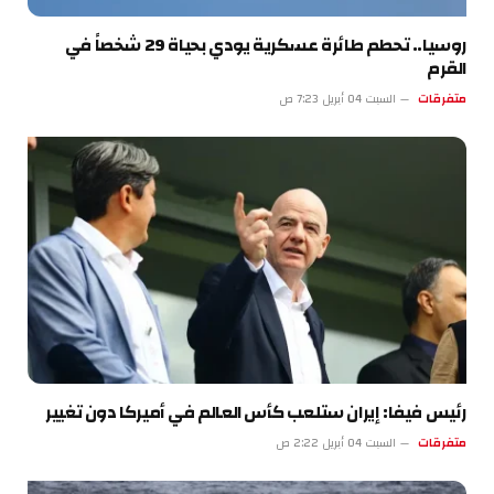
روسيا.. تحطم طائرة عسكرية يودي بحياة 29 شخصاً في
القرم
متفرقات
السبت 04 أبريل 7:23 ص
رئيس فيفا: إيران ستلعب كأس العالم في أميركا دون تغيير
متفرقات
السبت 04 أبريل 2:22 ص