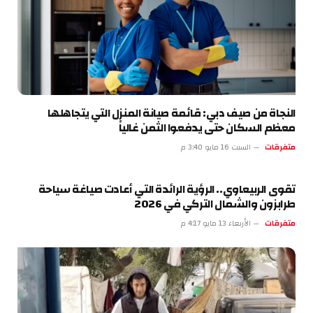
النجاة من صيف دبي: قائمة صيانة المنزل التي يتجاهلها
معظم السكان حتى يدفعوا الثمن غالياً
متفرقات
السبت 16 مايو 3:40 م
تقوى الربيعاوي.. الرؤية الرائدة التي أعادت صياغة سياحة
طرابزون والشمال التركي في 2026
متفرقات
الأربعاء 13 مايو 4:17 م