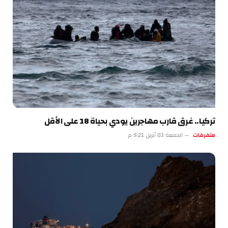
تركيا.. غرق قارب مهاجرين يودي بحياة 18 على الأقل
متفرقات
الجمعة 03 أبريل 9:21 م