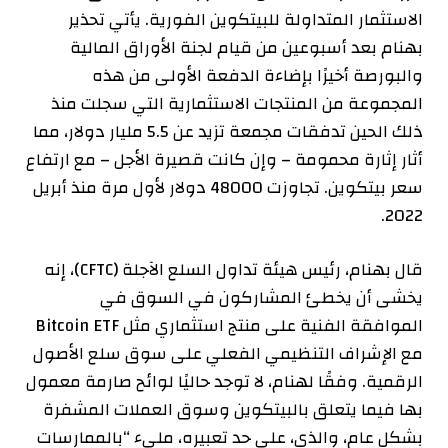
الاستثمار المتداولة للبيتكوين الفورية. يأتي تحذير
بهنام بعد أسبوعين من قيام لجنة الأوراق المالية
والبورصة أخيرًا بإضاءة الدفعة الأولى من هذه
المجموعة من المنتجات الاستثمارية التي سجلت منذ
ذلك الحين تدفقات مجمعة تزيد عن 5.5 مليار دولار، مما
أثار إثارة محمومة – وإن كانت قصيرة الأجل – مع ارتفاع
سعر بيتكوين. تجاوزت 48000 دولار لأول مرة منذ أبريل
2022.
قال بهنام، رئيس هيئة تداول السلع الآجلة (CFTC)، إنه
يخشى أن يخطئ المشاركون في السوق في
الموافقة الفنية على منتج استثماري مثل Bitcoin ETF
مع الإشراف التنظيمي الفعلي على سوق سلع الأصول
الرقمية. وفقًا لهنام، لا توجد حاليًا لوائح صارمة معمول
بها فيما يتعلق بالبيتكوين وسوق العملات المشفرة
بشكل عام، والذي، على حد تعبيره، مليء “بالممارسات