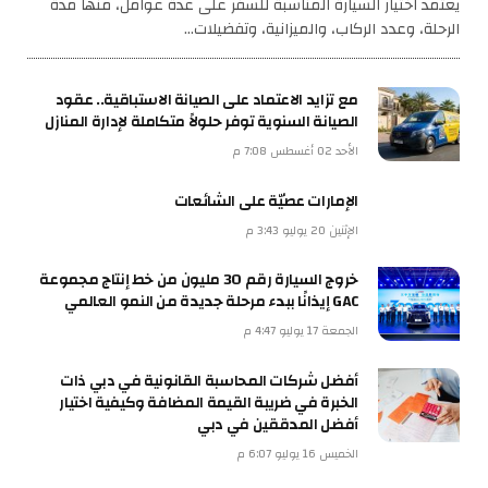
يعتمد اختيار السيارة المناسبة للسفر على عدة عوامل، منها مدة
الرحلة، وعدد الركاب، والميزانية، وتفضيلات…
مع تزايد الاعتماد على الصيانة الاستباقية.. عقود
الصيانة السنوية توفر حلولاً متكاملة لإدارة المنازل
الأحد 02 أغسطس 7:08 م
الإمارات عصيّة على الشائعات
الإثنين 20 يوليو 3:43 م
خروج السيارة رقم 30 مليون من خط إنتاج مجموعة
GAC إيذانًا ببدء مرحلة جديدة من النمو العالمي
الجمعة 17 يوليو 4:47 م
أفضل شركات المحاسبة القانونية في دبي ذات
الخبرة في ضريبة القيمة المضافة وكيفية اختيار
أفضل المدققين في دبي
الخميس 16 يوليو 6:07 م