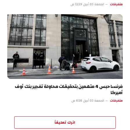
متفرقات
الجمعة 03 أبريل 11:19 ص
فرنسا حبس 4 متهمين بتحقيقات محاولة تفجير بنك أوف
أميركا
متفرقات
الجمعة 03 أبريل 6:18 ص
اترك تعليقاً