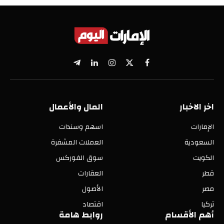
X
فيسبوك
الانستغرام
لينكدإن
تيلقرام
(Twitter)
اخر الاخبار
المال والأعمال
الإمارات
اسهم وسندات
السعودية
العملات المشفرة
الكويت
سوق الفوركس
قطر
العقارات
مصر
الأصول
تركيا
اقتصاد
أهم الأقسام
روابط هامة