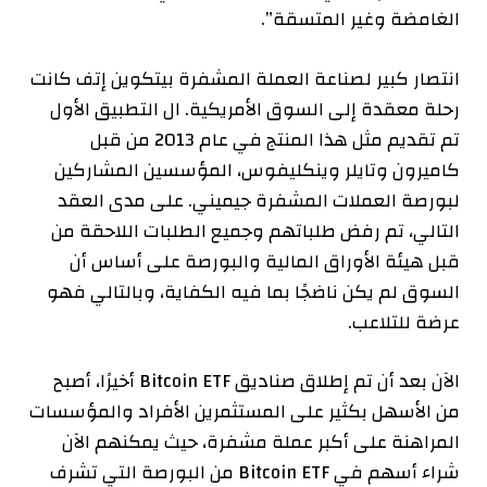
الغامضة وغير المتسقة”.
انتصار كبير لصناعة العملة المشفرة
بيتكوين إتف
كانت
رحلة معقدة إلى السوق الأمريكية. ال
التطبيق الأول
تم تقديم مثل هذا المنتج في عام 2013 من قبل
كاميرون وتايلر وينكليفوس، المؤسسين المشاركين
لبورصة العملات المشفرة جيميني. على مدى العقد
التالي، تم رفض طلباتهم وجميع الطلبات اللاحقة من
قبل هيئة الأوراق المالية والبورصة على أساس أن
السوق لم يكن ناضجًا بما فيه الكفاية، وبالتالي فهو
عرضة للتلاعب.
الآن بعد أن تم إطلاق صناديق Bitcoin ETF أخيرًا، أصبح
من الأسهل بكثير على المستثمرين الأفراد والمؤسسات
المراهنة على أكبر عملة مشفرة، حيث يمكنهم الآن
شراء أسهم في Bitcoin ETF من البورصة التي تشرف