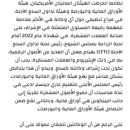
لطالما انخرطت الهيئتان الماليتان الأمريكيتان، هيئة
الأوراق المالية والبورصة وهيئة تداول السلع الآجلة،
في صراع تنظيمي حول أي وكالة هي الأكثر ملاءمة
للمهمة رفيعة المستوى المتمثلة في الإشراف على
صناعة العملات المشفرة. في شهادة عام 2022 أمام
لجنة الزراعة بمجلس الشيوخ، رئيس لجنة تداول السلع
الآجلة (CFTC) بهنام
معلن
أن العديد من الأصول الرقمية،
بما في ذلك الإيثيريوم والعملات المستقرة، يجب أن
تكون تحت إشراف وكالته كسلع. ويبدو أن هذا يتناقض
بشكل مباشر مع نهج هيئة الأوراق المالية والبورصات.
رئيس المجلس الأعلى للتعليم
غاري جينسلر
ادعى في
عدة مناسبات أن جميع الأصول المشفرة تقريبًا إلى
جانب البيتكوين هي أوراق مالية، وبالتالي تقع ضمن
اختصاص هيئة الأوراق المالية والبورصات.
على الرغم من أن الوكالتين تتفقان عمومًا على أن