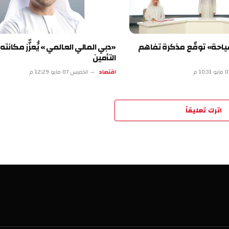
 توقّع مذكرة تفاهم
«دبي المالي العالمي » يُُعزّّز مكانته في م
التأمين
اقتصاد
الخميس 07 مايو 12:29 م
تعليقاً