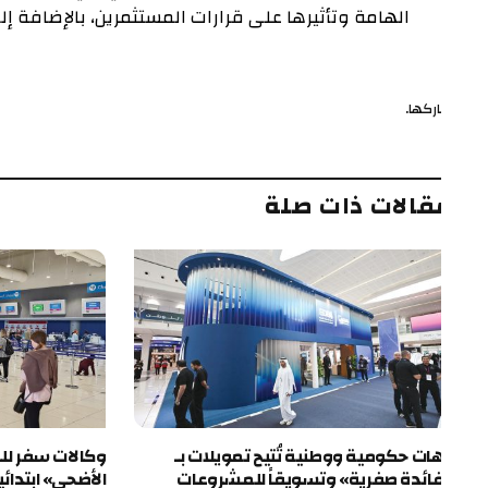
الهامة وتأثيرها على قرارات المستثمرين، بالإضافة إلى متاب
ركها.
ف
قالات ذات صلة
ات حكومية ووطنية تُتيح تمويلات بـ
وكالات سفر للمتعاملي
ائدة صفرية» وتسويقاً للمشروعات
الأضحى» ابتدائية وقابل