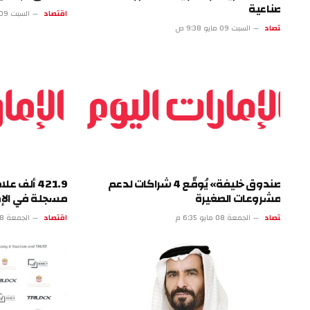
صناعية
اقتصاد
السبت 09 مايو 4:37 ص
تصاد
السبت 09 مايو 9:38 ص
«صندوق خليفة» يُوقّع 4 شراكات لدعم
421.9 ألف علامة 
مشروعات الصغيرة
مسجلة في الإمارات
تصاد
الجمعة 08 مايو 6:35 م
اقتصاد
الجمعة 08 مايو 1:34 م