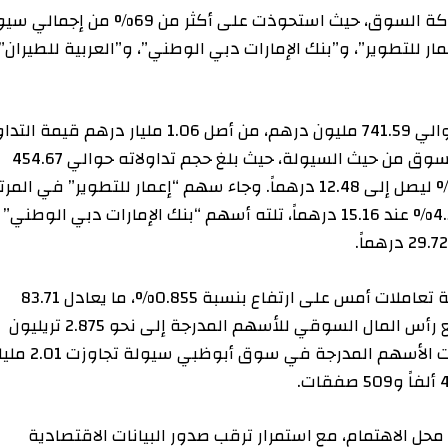
لعبت أسهم ست شركات رئيسية دوراً محورياً في حركة السوق، حيث استحوذت على أكثر من 69% من إجمالي سيولة
ير”، و”بنك الإمارات دبي الوطني”، و”العربية للطيران”،
بلغت قيمة التداول الإجمالية لهذه الأسهم الستة حوالي 741.59 مليون درهم، من أصل 1.06 مليار درهم قيمة التداول
الكلية للسوق. تصدر سهم “إعمار العقارية” نشاط السوق من حيث السيولة، حيث بلغ حجم تداولاته حوالي 454.67
مليون درهم، مع تحقيق السهم لارتفاع بنسبة 4.34% ليصل إلى 12.48 درهماً. وجاء سهم “إعمار للتطوير” في المرتبة
الثانية بقيمة تداولات 78.34 مليون درهم وصعود 4.55% عند 15.16 درهماً، تلته أسهم “بنك الإمارات دبي الوطني”
في سياق متصل، أنهى سوق أبوظبي للأوراق المالية تعاملات أمس على ارتفاع بنسبة 0.855%، ما يعادل 83.71
نقطة، ليغلق عند مستوى 9874.76 نقطة. وقد ارتفع رأس المال السوقي للأسهم المدرجة إلى نحو 2.875 تريليون
درهم، مسجلاً مكاسب بحدود 31.6 مليار درهم. وجذبت الأسهم المدرجة في سوق أبوظبي سيولة تجاوزت 2.01 مليار
اهتمام، مع استمرار ترقب صدور البيانات الاقتصادية