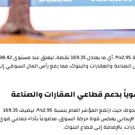
سجل سوق دبي المالي مكاسب قوية، مرتفعًا بنسبة 2.95%، أي ما يعادل 169.35 نقطة، ليغلق عند مستوى 5898.42
ناعة والعقارات والبنوك، مما رفع رأس المال السوقي إلى
 بدعم قطاعي العقارات والصناعة
أغلق سوق دبي المالي تعاملات أمس على ارتفاع ملحوظ، حيث ارتفع المؤشر العام بنسبة 2.95%، ليضيف 169.35
قطة. هذا الأداء الإيجابي يعكس قوة حركة السوق، مدفوعاً بأداء جماعي قوي
الإضافة إلى قطاع البنوك.