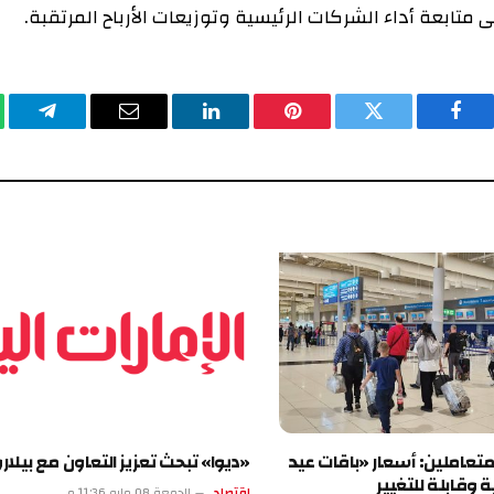
عة أداء الشركات الرئيسية وتوزيعات الأرباح المرتقبة.
يسبوك
تويتر
بينتيريست
لينكدإن
البريد
تيلقرام
وا
الإلكتروني
ن: أسعار «باقات عيد
«ديوا» تبحث تعزيز التعاون مع بيلاروسيا
ة للتغيير
اقتصاد
الجمعة 08 مايو 11:36 م