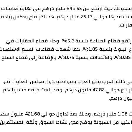
وشهد رأس المال السوقي لسوق دبي المالي نمواً ملحوظاً، حيث ارتفع من 946.55 مليار درهم في نهاية تعاملات ما
قبل الأمس إلى 971.68 مليار درهم، مسجلاً بذلك مكاسب قدرها حوالي 25.13 مليار درهم. هذا الارتفاع يعكس زيادة
وقد دعم أداء السوق نمو أسهم قطاعات متنوعة. ارتفع قطاع الصناعة بنسبة 5.2%، وجاء قطاع العقارات في
المرتبة الثانية بارتفاع نسبته 4.36%، بينما صعد قطاع البنوك بنسبة 1.85%. كما شهدت قطاعات السلع الاستهلاكية
الكمالية نمواً بنسبة 2.6%، والمرافق العامة بنسبة 0.85%، والاتصالات بنسبة 0.75%، بالإضافة إلى قطاع السلع
لك العرب وغير العرب ومواطنو دول مجلس التعاون، نحو
الشراء في سوق دبي المالي، مسجلين صافي استثمار بلغ حوالي 47.82 مليون درهم. وقد بلغت قيمة مشترياتهم
استقطبت الأسهم المدرجة في السوق سيولة فاقت 1.06 مليار درهم، وذلك بعد تداول حوالي 421.68 مليون سهم،