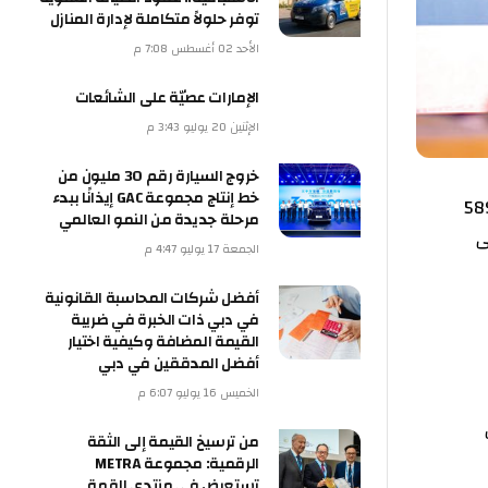
توفر حلولاً متكاملة لإدارة المنازل
الأحد 02 أغسطس 7:08 م
الإمارات عصيّة على الشائعات
الإثنين 20 يوليو 3:43 م
خروج السيارة رقم 30 مليون من
خط إنتاج مجموعة GAC إيذانًا ببدء
مرحلة جديدة من النمو العالمي
الجمعة 17 يوليو 4:47 م
أفضل شركات المحاسبة القانونية
في دبي ذات الخبرة في ضريبة
القيمة المضافة وكيفية اختيار
أفضل المدققين في دبي
الخميس 16 يوليو 6:07 م
من ترسيخ القيمة إلى الثقة
الرقمية: مجموعة METRA
تستعرض في منتدى القمة