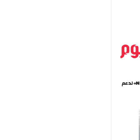
ع «NRTC» لدعم