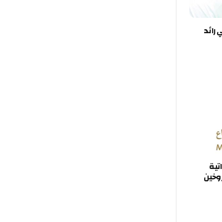
 رائد
اتية
وصاروخين