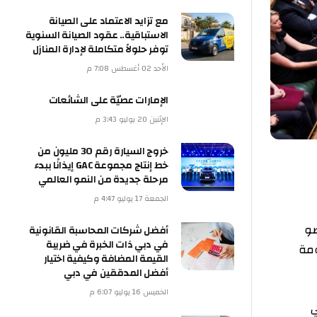
مع تزايد الاعتماد على الصيانة
الاستباقية.. عقود الصيانة السنوية
توفر حلولاً متكاملة لإدارة المنازل
الأحد 02 أغسطس 7:08 م
الإمارات عصيّة على الشائعات
الإثنين 20 يوليو 3:43 م
خروج السيارة رقم 30 مليون من
خط إنتاج مجموعة GAC إيذانًا ببدء
مرحلة جديدة من النمو العالمي
الجمعة 17 يوليو 4:47 م
ضو
أفضل شركات المحاسبة القانونية
في دبي ذات الخبرة في ضريبة
ومة
القيمة المضافة وكيفية اختيار
أفضل المدققين في دبي
الخميس 16 يوليو 6:07 م
ي