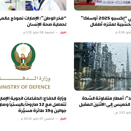
جناح الإمارات في “إكسبو 2025 أوساكا”
“فخر الوطن”: الإمارات نموذج عالمي
خشبية لمتنزه أطفال
لحماية صحة الإنسان
اخبار
الجمعة 08 مايو 1:35 م
د”: أمطار متفاوتة الشدة
وزارة الدفاع: الدفاعات الجوية الإمار
الخميس إلى الاثنين المقبل
تتعامل مع 12 صاروخاً باليستياً 
جوالين و19 طائرة مسيّرة
اخبار
الخميس 07 مايو 10:32 م