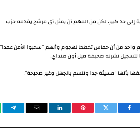
 إلى حد كبير، لكن من المهم أن يمثل أي مرشح يقدمه حزب
وم واحد من أن حماس تخطط لهجوم وأنهم “سحبوا الأمن عمدا”
ا لتسجيل نشرته صحيفة ميل أون صنداي.
صفها بأنها “مسيئة جدا وتتسم بالجهل وغير صحيحة”.
فيسبوك
تويتر
بينتيريست
لينكدإن
البريد
تيلقرا
الإلكتروني