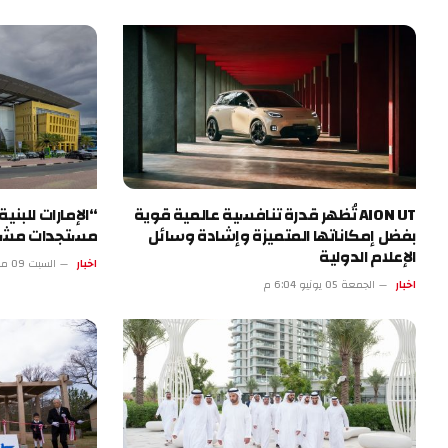
AION UT تُظهر قدرة تنافسية عالمية قوية
“الإمارات للبني
بفضل إمكاناتها المتميزة وإشادة وسائل
مستجدات مشروع 
الإعلام الدولية
اخبار
السبت 09 مايو 9:39 ص
اخبار
الجمعة 05 يونيو 6:04 م