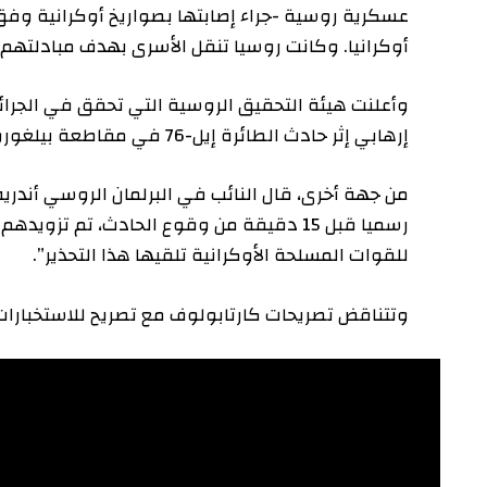
عسكرية روسية -جراء إصابتها بصواريخ أوكرانية وفق الر
أوكرانيا. وكانت روسيا تنقل الأسرى بهدف مبادلتهم.
وأعلنت هيئة التحقيق الروسية التي تحقق في الجرائم الكبر
إرهابي إثر حادث الطائرة إيل-76 في مقاطعة بيلغورود”.
من جهة أخرى، قال النائب في البرلمان الروسي أندريه كارتاب
رسميا قبل 15 دقيقة من وقوع الحادث، تم تزويدهم 
للقوات المسلحة الأوكرانية تلقيها هذا التحذير”.
وتتناقض تصريحات كارتابولوف مع تصريح للاستخبارات العسكري