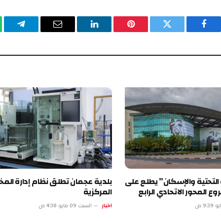
يسبوك
تويتر
بينتيريست
لينكدإن
البريد
تيلقرام
وا
الإلكتروني
تية والإسكان” يطلع على
بلدية عجمان تطلق نظام إدارة المختبرات
 الاتحادي الرابع
المركزية
اخبار
السبت 09 مايو 4:38 ص