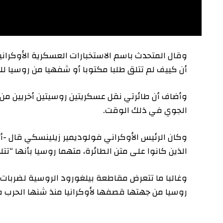
وقال المتحدث باسم الاستخبارات العسكرية الأوكرانية أن
أن كييف لم تتلق طلبا مكتوبا أو شفهيا من روسيا للامت
الجوي في ذلك الوقت.
وكان الرئيس الأوكراني فولوديمير زيلينسكي قال -أمس الأ
الذين كانوا على متن الطائرة، متهما روسيا بأنها “تتلاعب ب
وغالبا ما تتعرض مقاطعة بيلغورود الروسية لضربات بصواري
روسيا من جهتها قصفها لأوكرانيا منذ شنها الحرب في فبراير/