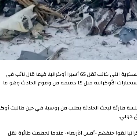
فتحت روسيا تحقيقا في ملابسات تحطم طائرتها العسكرية التي كانت تقل 65 أسيرا أوكرانيا، فيما قال نائب في
البرلمان الروسي إن موسكو وجهت تحذيرا رسميا للاستخبارات الأوكرانية قبل 15 دقيقة من وقوع الحادث وهو ما
ئة لبحث الحادثة بطلب من روسيا، في حين طالبت أوكرانيا
ي.
م 65 أسير حرب أوكرانيا لقوا حتفهم -أمس الأربعاء- عندما تحطمت طائرة نقل