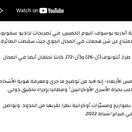
دريه يوسوف، اليوم الخميس، في تصريحات لراديو سفوبودا،
ناع عن شن هجمات في المجال الجوي حيث سقطت الطائرة.
وأضاف أن طائرتي نقل عسكريتين روسيتين أخريين من طراز أنتونوف (أن-26) و(أن-72)، كانتا تحلقان أيضا في المجال
ربعاء- إنه لابد من توضيح ما جرى ومعرفة هوية الأشخاص
حياة الأسرى الأوكرانيين” ومطالبا بإجراء تحقيق دولي.
خ ومسيّرات أوكرانية نظرا لقربها من الحدود. وتواصل
شباط 2022.