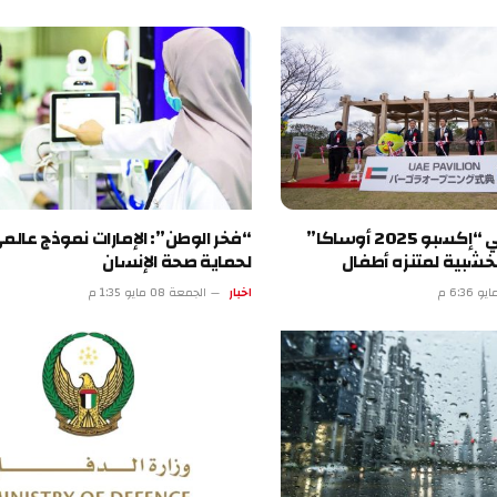
جناح الإمارات في “إكسبو 2025 أوساكا”
“فخر الوطن”: الإمارات نموذج عالمي رائد
 لمتنزه أطفال
لحماية صحة الإنسان
اخبار
الجمعة 08 مايو 1:35 م