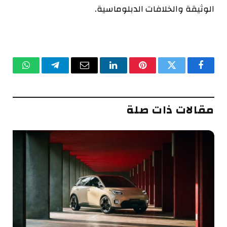
الوثيقة والخلافات الدبلوماسية.
فيسبوك
تويتر
بينتيريست
لينكدإن
البريد
تيلقرام
واتساب
الإلكتروني
مقالات ذات صلة