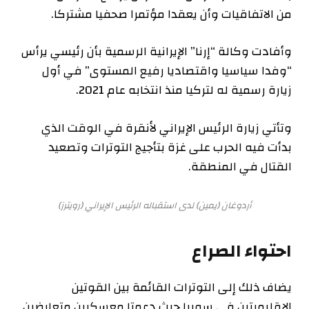
من الاتفاقيات وأن يعقدا مؤتمرا صحفيا مشتركا.
وأفادت وكالة “إرنا” الإيرانية الرسمية بأن رئيسي يرأس
“وفدا سياسيا واقتصاديا رفيع المستوى” في أول
زيارة رسمية له لتركيا منذ انتخابه عام 2021.
وتأتي زيارة الرئيس الإيراني لأنقرة في الوقت الذي
بدأت فيه الحرب على غزة بتأجيج التوترات وتصعيد
القتال في المنطقة.
أردوغان (يمين) لدى استقباله الرئيس الإيراني (رويترز)
احتواء الصراع
يضاف ذلك إلى التوترات القائمة بين القوتين
الإقليميتين في سوريا حيث دعمتا معسكرين متعارضين