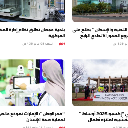
تية والإسكان” يطلع على
بلدية عجمان تطلق نظام إدارة المختبرات
 الاتحادي الرابع
المركزية
اخبار
السبت 09 مايو 4:38 ص
جناح الإمارات في “إكسبو 2025 أوساكا”
“فخر الوطن”: الإمارات نموذج عالمي رائد
 لمتنزه أطفال
لحماية صحة الإنسان
اخبار
الجمعة 08 مايو 1:35 م