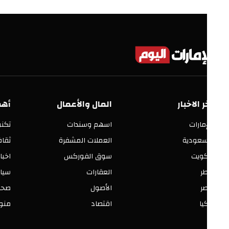
ر الاخبار
المال والأعمال
أهم الأق
إمارات
اسهم وسندات
تكنولوجيا
سعودية
العملات المشفرة
ثقافة وفنو
كويت
سوق الفوركس
اخبار العالم
ر
العقارات
سياسة ومح
ر
الأصول
صحة وجمال
يا
اقتصاد
منوعات