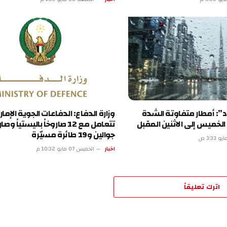
طار متفاوتة الشدة
وزارة الدفاع: الدفاعات الجوية الإماراتية
 إلى الاثنين المقبل
تتعامل مع 12 صاروخاً باليستياً وصاروخين
جوالين و19 طائرة مسيّرة
اخبار
الخميس 07 مايو 10:32 م
تعليقاً