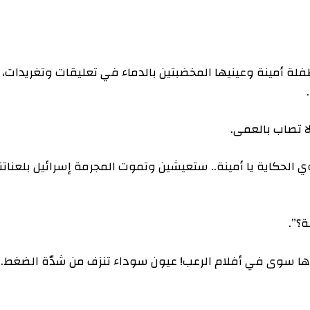
نة وعينيها المخضبتين بالدماء في تعليقات وتغريدات،
 بالعمى.
اية يا أمينة.. ستعيشين وتموت المجرمة إسرائيل بلعناتنا
وى في أفلام الرعب! عيون سوداء تنزف من شدّة الضغط.. لم