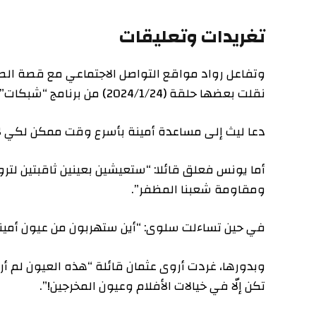
تغريدات وتعليقات
وتفاعل رواد مواقع التواصل الاجتماعي مع قصة الطفلة أمي
نقلت بعضها حلقة (2024/1/24) من برنامج “شبكات”.
دعا ليث إلى مساعدة أمينة بأسرع وقت ممكن لكي لا تصاب
أما يونس فعلق قائلا: “ستعيشين بعينين ثاقبتين لتروي الحك
ومقاومة شعبنا المظفر”.
في حين تساءلت سلوى: “أين ستهربون من عيون أمينة؟”.
وبدورها، غردت أروى عثمان قائلة “هذه العيون لم أرها س
تكن إلّا في خيالات الأفلام وعيون المخرجين!”.