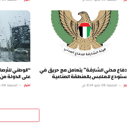
فاع مدني الشارقة” يتعامل مع حريق في
“الوطني للأرصاد”: أم
تودع للملابس بالمنطقة الصناعية
على الدولة من الخميس
ار
الجمعة 08 مايو 8:34 ص
اخبار
الجمعة 08 مايو 3:33 ص
اترك 