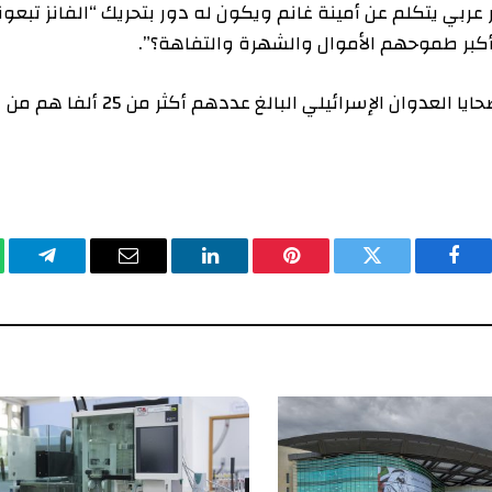
يتكلم عن أمينة غانم ويكون له دور بتحريك “الفانز تبعونه”
ر طموحهم الأموال والشهرة والتفاهة؟”.
ووفقا لوزارة الصحة في قطاع غزة، فإن 70% من ضحايا العدوان الإسرائيلي البالغ عددهم أكثر من 25 ألفا هم من
يسبوك
تويتر
بينتيريست
لينكدإن
البريد
تيلقرام
وا
الإلكتروني