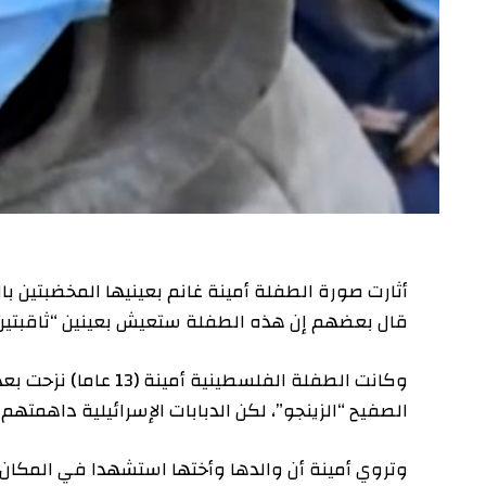
أثارت صورة الطفلة أمينة غانم بعينيها المخضبتين بالدماء ا
قال بعضهم إن هذه الطفلة ستعيش بعينين “ثاقبتين” لتروي 
وكانت الطفلة الفلسطينية أمين
الصفيح “الزينجو”، لكن الدبابات الإسرائيلية داهمتهم بينما ك
وتروي أمينة أن والدها وأختها استشهدا في المكان، بينما