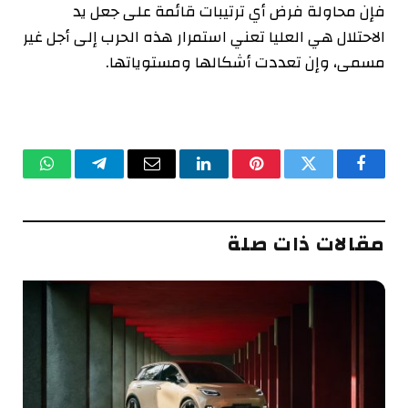
فإن محاولة فرض أي ترتيبات قائمة على جعل يد
الاحتلال هي العليا تعني استمرار هذه الحرب إلى أجل غير
مسمى، وإن تعددت أشكالها ومستوياتها.
فيسبوك
تويتر
بينتيريست
لينكدإن
البريد
تيلقرام
واتساب
الإلكتروني
مقالات ذات صلة