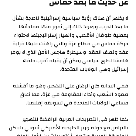
عن حديث ما بعد حماس
لا يظهر أن هناك رؤية سياسية إسرائيلية ناضجة بشأن
ما بعد الحرب، ويعود ذلك إلى أمور منها مفاجأتها
بعملية طوفان الأقصى، وانهيار إستراتيجيتها لاحتواء
حركة حماس في قطاع غزة والتي راهنت عليها قرابة
عقد ونصف العقد، وسيطرة هاجس الأمن الذي لا يوفر
هامشا لطرح سياسي يمكن أن يقبله أقرب حلفاء
إسرائيل وهي الولايات المتحدة.
ففي البداية كان الرهان على التهجير، وهو ما أفشله
صمود الشعب وأداء المقاومة في غزة، مما أعاق
مساعي الولايات المتحدة في تسويقه إقليميا.
كما ظهر في التصريحات العربية الرافضة للتهجير
بالتزامن مع جولة وزير الخارجية الأميركي أنتوني بلينكن