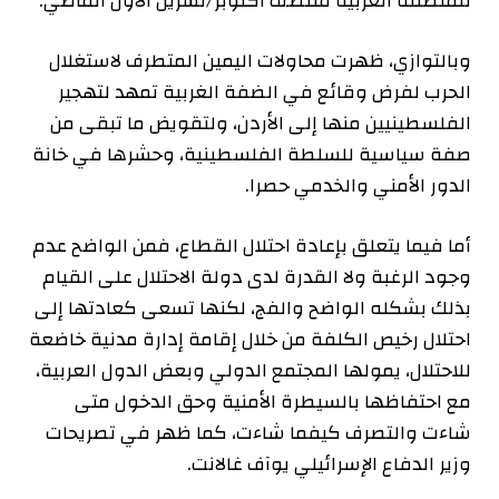
للمنطقة العربية منتصف أكتوبر/تشرين الأول الماضي.
وبالتوازي، ظهرت محاولات اليمين المتطرف لاستغلال
الحرب لفرض وقائع في الضفة الغربية تمهد لتهجير
الفلسطينيين منها إلى الأردن، ولتقويض ما تبقى من
صفة سياسية للسلطة الفلسطينية، وحشرها في خانة
الدور الأمني والخدمي حصرا.
أما فيما يتعلق بإعادة احتلال القطاع، فمن الواضح عدم
وجود الرغبة ولا القدرة لدى دولة الاحتلال على القيام
بذلك بشكله الواضح والفج، لكنها تسعى كعادتها إلى
احتلال رخيص الكلفة من خلال إقامة إدارة مدنية خاضعة
للاحتلال، يمولها المجتمع الدولي وبعض الدول العربية،
مع احتفاظها بالسيطرة الأمنية وحق الدخول متى
شاءت والتصرف كيفما شاءت، كما ظهر في تصريحات
وزير الدفاع الإسرائيلي يوآف غالانت.