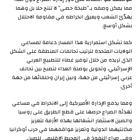
مما يمكن وصفه بـ”طبخة حصى” لا تنتج حلا بل وهما
يهدّئ الشعب ويعيق انخراطه في مقاومة الاحتلال
بشكل أوسع.
كما تشكل استمرارية هذا المسار دعامة لمساعي
الولايات المتحدة لترتيب تحالفات المنطقة على الشكل
الذي تريده من خلال توفير غطاء للتطبيع العربي
الإسرائيلي، وتحويل بوصلة العداء لتصبح بين تحالف
عربي إسرائيلي من جهة، وبين إيران وحلفائها من جهة
أخرى.
ومما يدفع الإدارة الأميركية إلى الانخراط في مساعي
تهدئة الصراع حرصها على قطع الطريق على روسيا
والصين لاستثمار انشغالها بهذه الأزمة لتعزيز
مكانتيهما الدولية وتعزيز مواقفهما في حرب أوكرانيا
وفي صراع النفوذ في المحيط الإقليمي للصين.