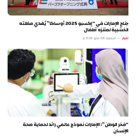
جناح الإمارات في “إكسبو 2025 أوساكا” يُهدي مظلته
الخشبية لمتنزه أطفال
اخبار
الجمعة 08 مايو 6:36 م
“فخر الوطن”: الإمارات نموذج عالمي رائد لحماية صحة
الإنسان