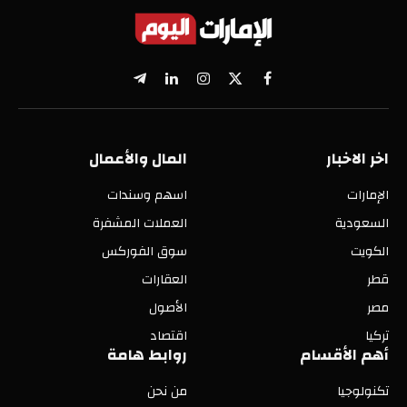
X
فيسبوك
الانستغرام
لينكدإن
تيلقرام
(Twitter)
اخر الاخبار
المال والأعمال
الإمارات
اسهم وسندات
السعودية
العملات المشفرة
الكويت
سوق الفوركس
قطر
العقارات
مصر
الأصول
تركيا
اقتصاد
أهم الأقسام
روابط هامة
تكنولوجيا
من نحن