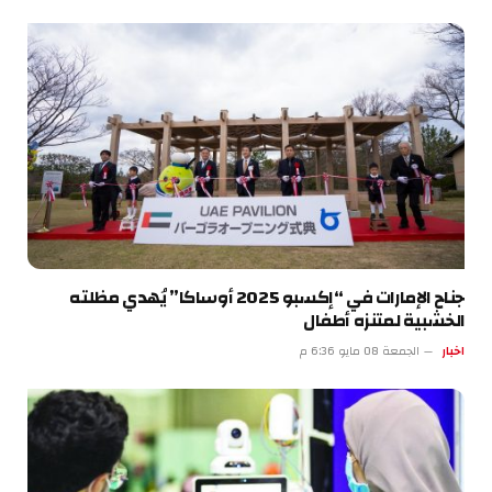
جناح الإمارات في “إكسبو 2025 أوساكا” يُهدي مظلته
الخشبية لمتنزه أطفال
اخبار
الجمعة 08 مايو 6:36 م