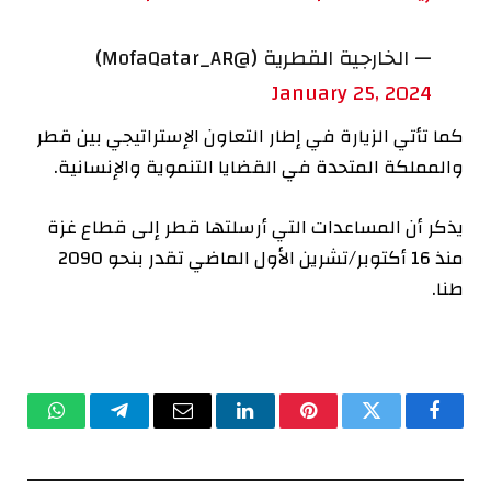
— الخارجية القطرية (@MofaQatar_AR)
January 25, 2024
كما تأتي الزيارة في إطار التعاون الإستراتيجي بين قطر
والمملكة المتحدة في القضايا التنموية والإنسانية.
يذكر أن المساعدات التي أرسلتها قطر إلى قطاع غزة
منذ 16 أكتوبر/تشرين الأول الماضي تقدر بنحو 2090
طنا.
فيسبوك
تويتر
بينتيريست
لينكدإن
البريد
تيلقرام
واتساب
الإلكتروني