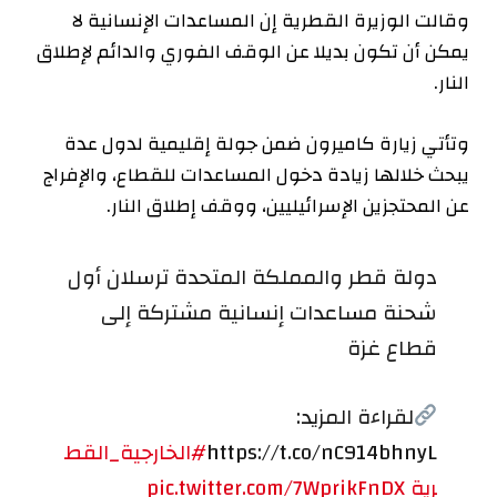
وقالت الوزيرة القطرية إن المساعدات الإنسانية لا
يمكن أن تكون بديلا عن الوقف الفوري والدائم لإطلاق
النار.
وتأتي زيارة كاميرون ضمن جولة إقليمية لدول عدة
يبحث خلالها زيادة دخول المساعدات للقطاع، والإفراج
عن المحتجزين الإسرائيليين، ووقف إطلاق النار.
دولة قطر والمملكة المتحدة ترسلان أول
شحنة مساعدات إنسانية مشتركة إلى
قطاع غزة
لقراءة المزيد:
https://t.co/nC914bhnyL
#الخارجية_القط
رية
pic.twitter.com/7WprikFnDX