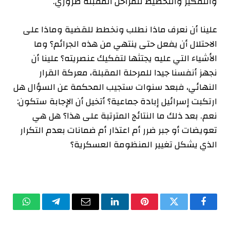
والتفكير والتخطيط للمراحل المقبلة ضروري.
علينا أن نعرف ماذا نطلب ونخطط للقضية وماذا على
الاحتلال أن يفعل حتى ينتهي من هذه الجرائم؟ وما
الأشياء التي عليه يجتثها لتفكيك عنصريته؟ علينا أن
نجهز أنفسنا جيدا للمرحلة المقبلة، معركة القرار
النهائي، فبعد سنوات ستجيب المحكمة عن السؤال هل
ارتكبت إسرائيل إبادة جماعية؟ أتخيل أن الإجابة ستكون:
نعم. بعد ذلك ما النتائج المترتبة على هذا؟ هل هي
تعويضات أو جبر ضرر أم اعتذار أم ضمانات بعدم التكرار
الذي يشكل تغيير المنظومة العسكرية؟
فيسبوك
تويتر
بينتيريست
لينكدإن
البريد
تيلقرام
واتساب
الإلكتروني