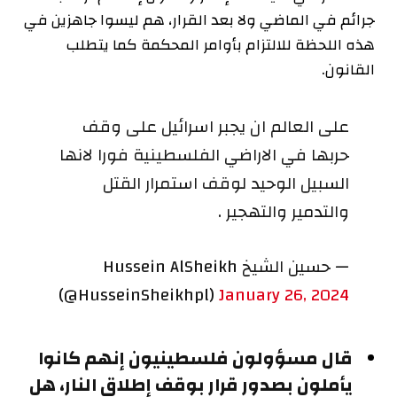
جرائم في الماضي ولا بعد القرار، هم ليسوا جاهزين في
هذه اللحظة للالتزام بأوامر المحكمة كما يتطلب
القانون.
على العالم ان يجبر اسرائيل على وقف
حربها في الاراضي الفلسطينية فورا لانها
السبيل الوحيد لوقف استمرار القتل
والتدمير والتهجير .
— حسين الشيخ Hussein AlSheikh
(@HusseinSheikhpl)
January 26, 2024
قال مسؤولون فلسطينيون إنهم كانوا
يأملون بصدور قرار بوقف إطلاق النار، هل