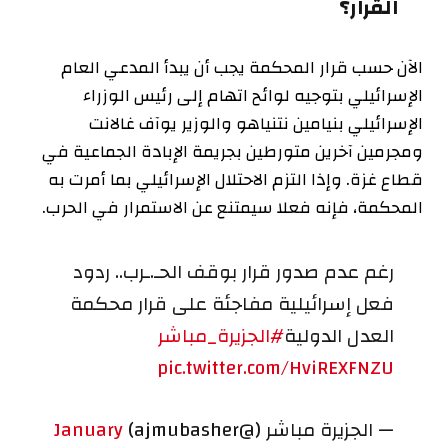
القرار؟
الآن حسب قرار المحكمة يجب أن يبدأ المدعي العام
الإسرائيلي بتوجيه لوائح اتهام إلى رئيس الوزراء
الإسرائيلي بنيامين نتنياهو والوزير يوآف غالانت
ومجرمين آخرين متورطين بجريمة الإبادة الجماعية في
قطاع غزة. وإذا التزم الاحتلال الإسرائيلي بما أمرت به
المحكمة، فإنه فعلا سيمتنع عن الاستمرار في الحرب.
رغم عدم صدور قرار بوقف الحـ.ـرب.. ردود
فعل إسرائيلية مفاجئة على قرار محكمة
العدل الدولية
#الجزيرة_مباشر
pic.twitter.com/HviREXFNZU
— الجزيرة مباشر (@ajmubasher)
January