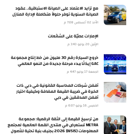
مع تزايد الاعتماد على الصيانة الاستباقية.. عقود
الصيانة السنوية توفر حلولاً متكاملة لإدارة المنازل
الأحد 02 أغسطس 7:08 م
الإمارات عصيّة على الشائعات
الإثنين 20 يوليو 3:43 م
خروج السيارة رقم 30 مليون من خط إنتاج مجموعة
GAC إيذانًا ببدء مرحلة جديدة من النمو العالمي
الجمعة 17 يوليو 4:47 م
أفضل شركات المحاسبة القانونية في دبي ذات
الخبرة في ضريبة القيمة المضافة وكيفية اختيار
أفضل المدققين في دبي
الخميس 16 يوليو 6:07 م
من ترسيخ القيمة إلى الثقة الرقمية: مجموعة
METRA تستعرض في منتدى القمة العالمية لمجتمع
المعلومات (WSIS) 2026 بجنيف بنية تحتية للأصول