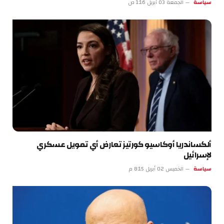
سياسة
الجمعة 03 أبريل 1:16 ص
ألكساندريا أوكاسيو كورتيز تعارض أي تمويل عسكري
لإسرائيل
سياسة
الخميس 02 أبريل 8:15 م