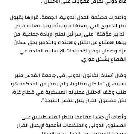
عام دولي لفرض عقوبات على الاحتلال”.
وأصدرت محكمة العدل الدولية، الجمعة، قرارها بقبول
نظر الدعوى التي رفعتها جنوب أفريقيا، معلنة فرض
“تدابير مؤقتة” على إسرائيل لمنع الإبادة جماعية، من
بينها الامتناع عن القتل والاعتداء والتدمير بحق سكان
غزة وضمان توفير الاحتياجات الإنسانية الملحة في
القطاع بشكل فوري.
وقال أستاذ القانون الدولي في جامعة القدس منير
نسيبة، إن “ما كان مطلوبا، ولم يصدر من المحكمة هو
طلب وقف الاحتلال عملياته العسكرية في قطاع غزة،
لكن مضمون القرار يصل لنفس النتيجة”.
وأضاف أن جهدا مضاعفا ينتظر الفلسطينيين على
المستوى الدولي والمنظمات الأممية لإيصال القرار
وتحديد المطلوب من الدول تجاه الاحتلال.