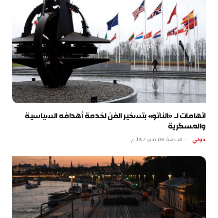
اتهامات لـ «الناتو» بتسخير الفن لخدمة أهدافه السياسية
والعسكرية
دولي
الجمعة 08 مايو 1:57 م