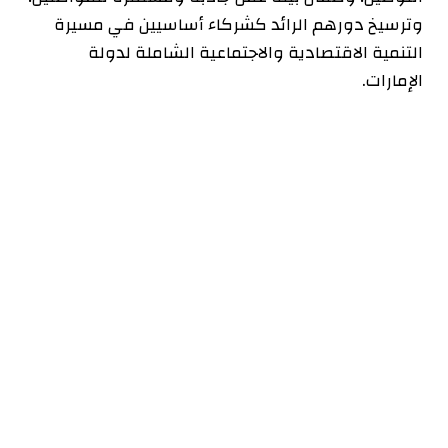
وترسيخ دورهم الرائد كشركاء أساسيين في مسيرة
التنمية الاقتصادية والاجتماعية الشاملة لدولة
الإمارات.
تحديثات شاملة لبرنامج “نافس”
لتعزيز الاستقرار الأسري ودعم
المرأة العاملة
شملت التحديثات الجديدة، التي وافق عليها مجلس
إدارة مجلس تنافسية الكوادر الإماراتية، تعديل علاوة
الأبناء لمستفيدي البرنامج دون تحديد حد أقصى لعدد
الأطفال، بما يتوافق مع توجهات الدولة في تمكين
الأسرة. كما تم إضافة برامج دعم خاصة لأبناء
المواطنات وزوجات المواطنين العاملات في القطاع
الخاص، مما يعزز الاستقرار الأسري ويشجع على