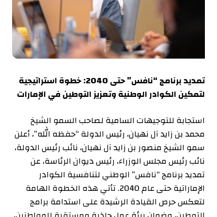
تمديد برنامج “نافس” حتى 2040: خطوة استراتيجية
لتمكين الكوادر الوطنية وتعزيز التوطين في الإمارات
استجابة للتوجيهات السامية لصاحب السمو الشيخ
محمد بن زايد آل نهيان، رئيس الدولة “حفظه الله”، أعلن
سمو الشيخ منصور بن زايد آل نهيان، نائب رئيس الدولة،
نائب رئيس مجلس الوزراء، رئيس ديوان الرئاسة، عن
تمديد برنامج “نافس” الوطني لتنافسية الكوادر
الإماراتية حتى عام 2040. تأتي هذه الخطوة الهامة
لتعكس حرص القيادة الرشيدة على استدامة برامج
التوطين، وضمان بيئة عمل جاذبة ومستقرة للمواطنين،