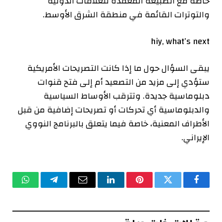
خاصة مع الطبيعة المعقدة للعلاقات الدولية
والتوترات القائمة في منطقة الشرق الأوسط.
hiy, what’s next
يبقى السؤال حول ما إذا كانت التصريحات الأمريكية
ستؤدي إلى مزيد من التصعيد أم إلى فتح قنوات
دبلوماسية جديدة. وتترقب الأوساط السياسية
والدبلوماسية أي تحركات أو تصريحات إضافية من قبل
الأطراف المعنية، خاصة فيما يتعلق بالبرنامج النووي
الإيراني.
فيسبوك
تويتر
بينتيريست
لينكدإن
البريد
تيلقرام
واتساب
الإلكتروني