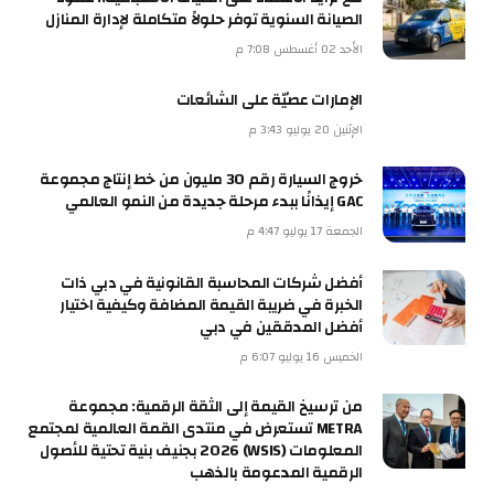
الصيانة السنوية توفر حلولاً متكاملة لإدارة المنازل
الأحد 02 أغسطس 7:08 م
الإمارات عصيّة على الشائعات
الإثنين 20 يوليو 3:43 م
خروج السيارة رقم 30 مليون من خط إنتاج مجموعة
GAC إيذانًا ببدء مرحلة جديدة من النمو العالمي
الجمعة 17 يوليو 4:47 م
أفضل شركات المحاسبة القانونية في دبي ذات
الخبرة في ضريبة القيمة المضافة وكيفية اختيار
أفضل المدققين في دبي
الخميس 16 يوليو 6:07 م
من ترسيخ القيمة إلى الثقة الرقمية: مجموعة
METRA تستعرض في منتدى القمة العالمية لمجتمع
المعلومات (WSIS) 2026 بجنيف بنية تحتية للأصول
الرقمية المدعومة بالذهب