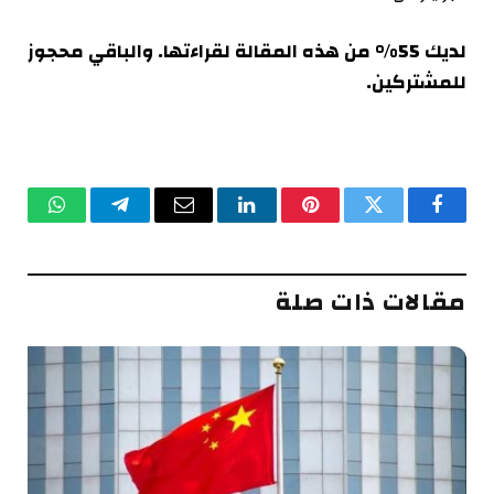
لديك 55% من هذه المقالة لقراءتها. والباقي محجوز
للمشتركين.
فيسبوك
تويتر
بينتيريست
لينكدإن
البريد
تيلقرام
واتساب
الإلكتروني
مقالات ذات صلة