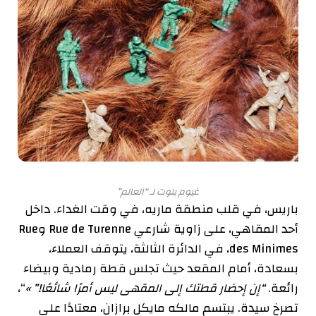
غيوم بلوت لـ “العالم”
باريس، في قلب منطقة ماريه، في وقت الغداء. داخل
أحد المقاهي، على زاوية شارعي Rue de Turenne وRue
des Minimes، في الدائرة الثالثة، يتوقف العملاء،
بسعادة، أمام المقعد حيث تجلس قطة رمادية وبيضاء
رائعة.
“إن إحضار قطتك إلى المقهى ليس أمرًا شائعًا!”
»
“،
تصرخ سيدة. يبتسم مالكه مايكل برازان، معتادًا على