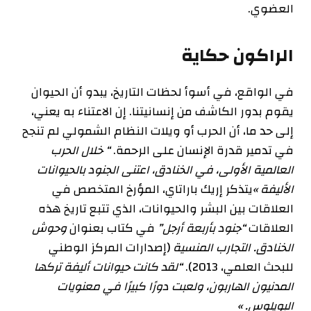
العضوي.
الراكون حكاية
في الواقع، في أسوأ لحظات التاريخ، يبدو أن الحيوان
يقوم بدور الكاشف
من إنسانيتنا. إن الاعتناء به يعني،
إلى حد ما، أن الحرب أو ويلات النظام الشمولي لم تنجح
في تدمير قدرة الإنسان على الرحمة.
“
خلال الحرب
العالمية الأولى، في الخنادق، اعتنى الجنود بالحيوانات
الأليفة »
يتذكر إريك باراتاي، المؤرخ المتخصص في
العلاقات بين البشر والحيوانات، الذي تتبع تاريخ هذه
العلاقات
“جنود بأربعة أرجل”
في كتاب بعنوان
وحوش
الخنادق. التجارب المنسية
(إصدارات المركز الوطني
للبحث العلمي، 2013).
“لقد كانت حيوانات أليفة تركها
المدنيون الهاربون، ولعبت دورًا كبيرًا في معنويات
البويلوس. »