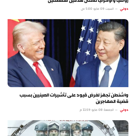
روسيا وأوكرانيا تُعلنان هدنتين منفصلتين
دولي
السبت 09 مايو 5:00 ص
واشنطن تجهز لفرض قيود على تأشيرات الصينيين بسبب
قضية المهاجرين
دولي
الجمعة 08 مايو 11:59 م