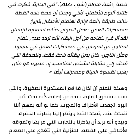
قصة رائعة،
فارلام
(شور، 2023).
“في البداية، فكرت في
كتابة ألبوم للأطفال، لأنني وجدت أن قصة هذه القطة
كانت طريقة رائعة لإثارة اهتمام الأطفال بتاريخ
معسكرات العمل. يعمل الحيوان بمثابة استعارة للإنسان.
لقد أثر فيّ كفاحه من أجل البقاء لأنه تردد صدى كفاح
الملايين من المرحلين في معسكرات العمل في سيبيريا.
ومثل الناجين، كان يدين ببقائه للحظ فقط، وللصدفة التي
قادته إلى مقابلة الشخص المناسب. إن مصيره هو مثال
رهيب لقسوة الحياة ومعجزتها أيضًا.
»
وهكذا نتعلم أن آذان فارلام المستديرة الصغيرة، والتي
تسبب تشقق المارة، ناتجة عن إصابة، لأنه تحت تأثير
البرد، تجمدت الأطراف وانفجرت. كما لو أنه يفهم أننا
نتحدث عنه، يتمدد القط وينظر إلينا بنظرته الخضراء،
ويبدو أنه يريد أن يذكرنا بالتجارب التي مر بها وتفوقه
الأخلاقي على القطط المنزلية التي تتغذى على الطعام