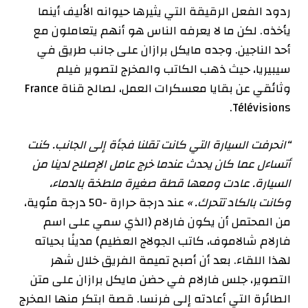
ردود الفعل الرقيقة التي يثيرها حيوانه الأليف أينما
يأخذه. لكن ما لا يعرفه الناس هو أنهم يتعاملون مع
أحد الناجين. وجده مايكل برازان على جانب طريق في
سيبيريا، حيث ذهب الكاتب والمخرج لتصوير فيلم
وثائقي عن بقايا معسكرات العمل، لصالح قناة France
Télévisions.
“انحرفت السيارة التي كانت تقلنا فجأة إلى الجانب. كنت
أتساءل عما كان يحدث عندما خرج عامل الإصلاح لدينا من
السيارة. عادت ومعها قطة صغيرة ملطخة بالدماء،
وكانت بالكاد تتحرك. »
عند درجة حرارة -50 درجة مئوية،
من المحتمل أن يكون فارلام (الذي سمي على اسم
فارلام شالاموف، كاتب الجولاج العظيم) مدينًا بحياته
لهذا اللقاء. بعد أن أصبح تميمة الفريق خلال شهر
التصوير، جلس فارلام في حضن مايكل برازان على متن
الطائرة التي أعادته إلى فرنسا. قصة ابتكر منها المخرج