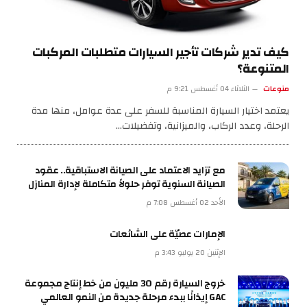
كيف تدير شركات تأجير السيارات متطلبات المركبات
المتنوعة؟
منوعات
الثلاثاء 04 أغسطس 9:21 م
يعتمد اختيار السيارة المناسبة للسفر على عدة عوامل، منها مدة
الرحلة، وعدد الركاب، والميزانية، وتفضيلات…
مع تزايد الاعتماد على الصيانة الاستباقية.. عقود
الصيانة السنوية توفر حلولاً متكاملة لإدارة المنازل
الأحد 02 أغسطس 7:08 م
الإمارات عصيّة على الشائعات
الإثنين 20 يوليو 3:43 م
خروج السيارة رقم 30 مليون من خط إنتاج مجموعة
GAC إيذانًا ببدء مرحلة جديدة من النمو العالمي