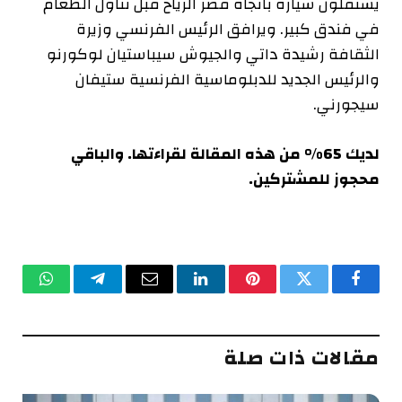
يستقلون سيارة باتجاه قصر الرياح قبل تناول الطعام
في فندق كبير. ويرافق الرئيس الفرنسي وزيرة
الثقافة رشيدة داتي والجيوش سيباستيان لوكورنو
والرئيس الجديد للدبلوماسية الفرنسية ستيفان
سيجورني.
لديك 65% من هذه المقالة لقراءتها. والباقي
محجوز للمشتركين.
فيسبوك
تويتر
بينتيريست
لينكدإن
البريد
تيلقرام
واتساب
الإلكتروني
مقالات ذات صلة