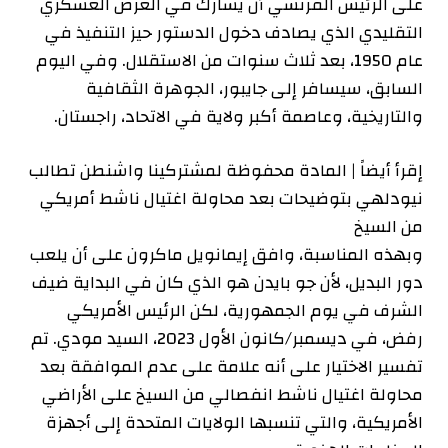
على الرئيس الفرنسي أن يشارك في العرض العسكري
التقليدي الذي يصادف دخول الدستور حيز التنفيذ في
عام 1950، بعد ثلاث سنوات من الاستقلال. وفي اليوم
السابق، سيسافر إلى جايبور، الجوهرة الثقافية
والتاريخية، وعاصمة أكبر ولاية في الاتحاد، راجستان.
إقرأ أيضاً |
المادة محفوظة لمشتركينا
واشنطن تطالب
نيودلهي بتوضيحات بعد محاولة اغتيال ناشط أمريكي
من السيخ
وبهذه المناسبة، وافق إيمانويل ماكرون على أن يلعب
دور البديل، لأن جو بايدن هو الذي كان في البداية ضيف
الشرف في يوم الجمهورية، لكن الرئيس الأمريكي
رفض، في ديسمبر/كانون الأول 2023، السيد مودي. تم
تفسير الاختيار على أنه علامة على عدم الموافقة بعد
محاولة اغتيال ناشط انفصالي من السيخ على الأراضي
الأمريكية، والتي تنسبها الولايات المتحدة إلى أجهزة