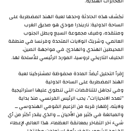
المخابرات الهندية.
تكشف هذه الحادثة وحدها لعبة الهند المضطربة على
الساحة الدولية: ناريندرا مودي هو صديق الغرب
ومنتقده، وضيف مجموعة السبع وبطل الجنوب
العالمي، وشريك الولايات المتحدة وفرنسا في منطقة
المحيطين الهندي والهادئ. في مواجهة الصين،
الحليف التاريخي لروسيا، المورد الرئيسي للأسلحة لها.
إقرأ التحليل أيضاً:
المادة محفوظة لمشتركينا
لعبة
الهند المضطربة على الساحة الدولية
وفي تجاهل للتناقضات التي تنطوي عليها استراتيجية
“تعدد الانحيازات”، يحب الرئيس الفرنسي، منذ بداية
ولايته، إظهار قربه من الزعيم القومي الهندوسي ــ
والمبالغة في كثير من الأحيان ــ والذي يقدر أكثر من أي
شيء آخر التفاخر بمعانقة العظماء. هذا العالم، لإعطاء
الهنود الشعور بالفخر بأمة استعادت مكانتها.