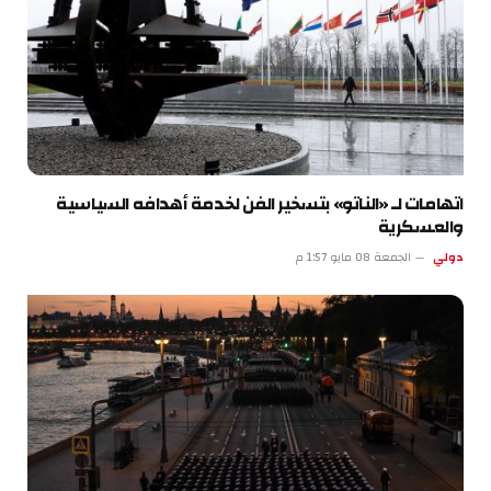
اتهامات لـ «الناتو» بتسخير الفن لخدمة أهدافه السياسية
والعسكرية
دولي
الجمعة 08 مايو 1:57 م