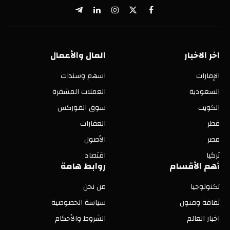
X
فيسبوك
الانستغرام
لينكدإن
تيلقرام
(Twitter)
اخر الاخبار
المال والأعمال
الإمارات
اسهم وسندات
السعودية
العملات المشفرة
الكويت
سوق الفوركس
قطر
العقارات
مصر
الأصول
تركيا
اقتصاد
أهم الأقسام
روابط هامة
تكنولوجيا
من نحن
ثقافة وفنون
سياسة الخصوصية
اخبار العالم
الشروط والأحكام