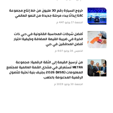
خروج السيارة رقم 30 مليون من خط إنتاج مجموعة
GAC إيذانًا ببدء مرحلة جديدة من النمو العالمي
الجمعة 17 يوليو 4:47 م
أفضل شركات المحاسبة القانونية في دبي ذات
الخبرة في ضريبة القيمة المضافة وكيفية اختيار
أفضل المدققين في دبي
الخميس 16 يوليو 6:07 م
من ترسيخ القيمة إلى الثقة الرقمية: مجموعة
METRA تستعرض في منتدى القمة العالمية لمجتمع
المعلومات (WSIS) 2026 بجنيف بنية تحتية للأصول
الرقمية المدعومة بالذهب
الجمعة 10 يوليو 10:19 م