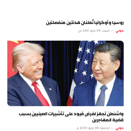
روسيا وأوكرانيا تُعلنان هدنتين منفصلتين
دولي
السبت 09 مايو 5:00 ص
واشنطن تجهز لفرض قيود على تأشيرات الصينيين بسبب
قضية المهاجرين
دولي
الجمعة 08 مايو 11:59 م