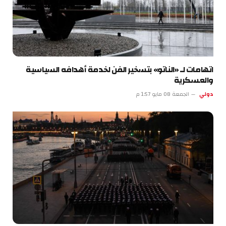
اتهامات لـ «الناتو» بتسخير الفن لخدمة أهدافه السياسية
والعسكرية
دولي
الجمعة 08 مايو 1:57 م