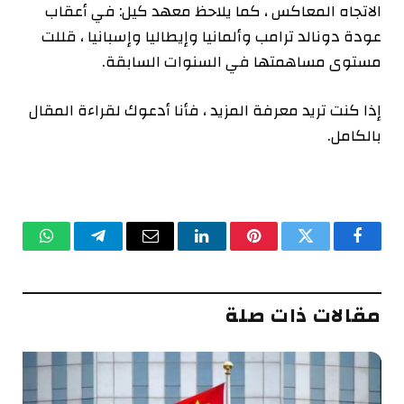
الاتجاه المعاكس ، كما يلاحظ معهد كيل: في أعقاب
عودة دونالد ترامب وألمانيا وإيطاليا وإسبانيا ، قللت
مستوى مساهمتها في السنوات السابقة.
إذا كنت تريد معرفة المزيد ، فأنا أدعوك لقراءة المقال
بالكامل.
فيسبوك
تويتر
بينتيريست
لينكدإن
البريد
تيلقرام
واتساب
الإلكتروني
مقالات ذات صلة