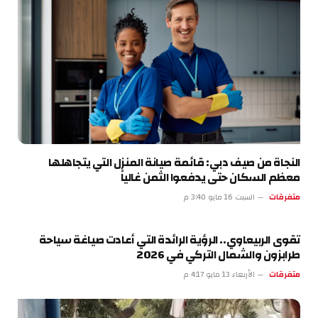
النجاة من صيف دبي: قائمة صيانة المنزل التي يتجاهلها
معظم السكان حتى يدفعوا الثمن غالياً
متفرقات
السبت 16 مايو 3:40 م
تقوى الربيعاوي.. الرؤية الرائدة التي أعادت صياغة سياحة
طرابزون والشمال التركي في 2026
متفرقات
الأربعاء 13 مايو 4:17 م