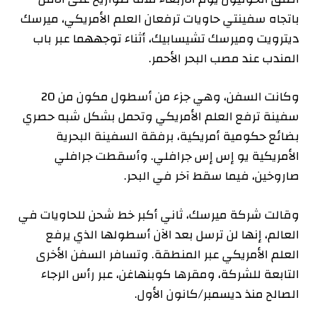
باتجاه سفينتي حاويات ترفعان العلم الأمريكي، ميرسك
ديترويت وميرسك تشيسابيك، أثناء توجههما عبر باب
المندب عند مصب البحر الأحمر.
وكانت السفن، وهي جزء من أسطول مكون من 20
سفينة ترفع العلم الأمريكي وتحمل بشكل شبه حصري
بضائع حكومية أمريكية، برفقة السفينة البحرية
الأمريكية يو إس إس جرافلي. وأسقطت جرافلي
صاروخين، فيما سقط آخر في البحر.
وقالت شركة ميرسك، ثاني أكبر خط شحن للحاويات في
العالم، إنها لن ترسل بعد الآن أسطولها الذي يرفع
العلم الأمريكي عبر المنطقة. وتسافر السفن الأخرى
التابعة للشركة، ومقرها كوبنهاغن، عبر رأس الرجاء
الصالح منذ ديسمبر/كانون الأول.