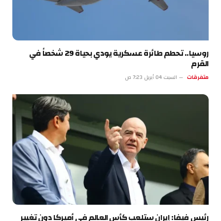
روسيا.. تحطم طائرة عسكرية يودي بحياة 29 شخصاً في
القرم
متفرقات
السبت 04 أبريل 7:23 ص
رئيس فيفا: إيران ستلعب كأس العالم في أميركا دون تغيير