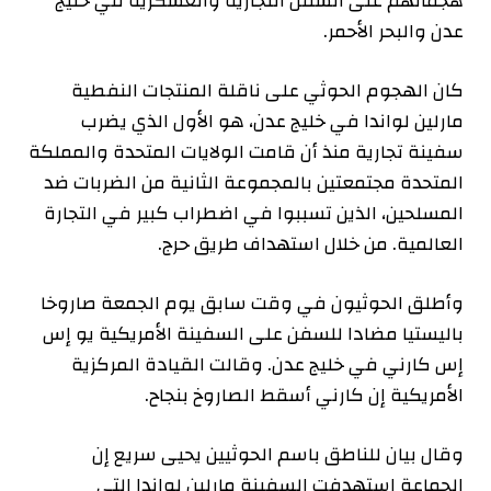
هجماتهم على السفن التجارية والعسكرية في خليج
عدن والبحر الأحمر.
كان الهجوم الحوثي على ناقلة المنتجات النفطية
مارلين لواندا في خليج عدن، هو الأول الذي يضرب
سفينة تجارية منذ أن قامت الولايات المتحدة والمملكة
المتحدة مجتمعتين بالمجموعة الثانية من الضربات ضد
المسلحين، الذين تسببوا في اضطراب كبير في التجارة
العالمية. من خلال استهداف طريق حرج.
وأطلق الحوثيون في وقت سابق يوم الجمعة صاروخا
باليستيا مضادا للسفن على السفينة الأمريكية يو إس
إس كارني في خليج عدن. وقالت القيادة المركزية
الأمريكية إن كارني أسقط الصاروخ بنجاح.
وقال بيان للناطق باسم الحوثيين يحيى سريع إن
الجماعة استهدفت السفينة مارلين لواندا التي