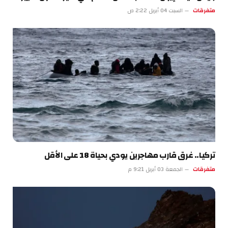
متفرقات
السبت 04 أبريل 2:22 ص
تركيا.. غرق قارب مهاجرين يودي بحياة 18 على الأقل
متفرقات
الجمعة 03 أبريل 9:21 م