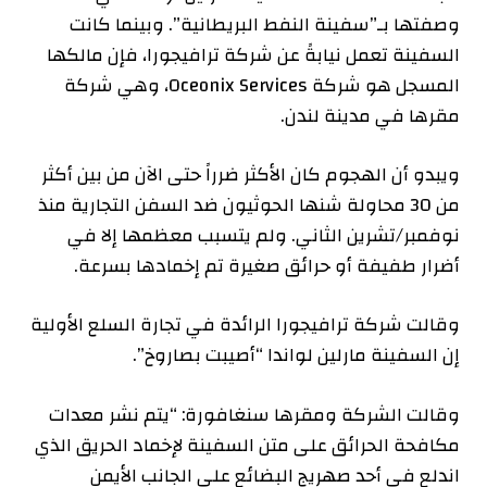
وصفتها بـ”سفينة النفط البريطانية”. وبينما كانت
السفينة تعمل نيابةً عن شركة ترافيجورا، فإن مالكها
المسجل هو شركة Oceonix Services، وهي شركة
مقرها في مدينة لندن.
ويبدو أن الهجوم كان الأكثر ضرراً حتى الآن من بين أكثر
من 30 محاولة شنها الحوثيون ضد السفن التجارية منذ
نوفمبر/تشرين الثاني. ولم يتسبب معظمها إلا في
أضرار طفيفة أو حرائق صغيرة تم إخمادها بسرعة.
وقالت شركة ترافيجورا الرائدة في تجارة السلع الأولية
إن السفينة مارلين لواندا “أصيبت بصاروخ”.
وقالت الشركة ومقرها سنغافورة: “يتم نشر معدات
مكافحة الحرائق على متن السفينة لإخماد الحريق الذي
اندلع في أحد صهريج البضائع على الجانب الأيمن