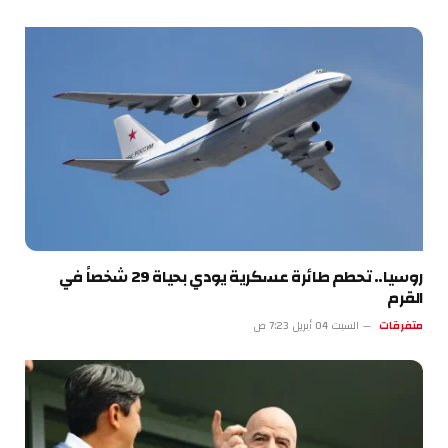
روسيا.. تحطم طائرة عسكرية يودي بحياة 29 شخصاً في
القرم
متفرقات
السبت 04 أبريل 7:23 ص