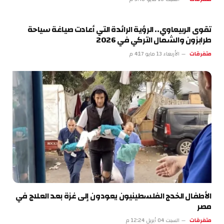
تقوى الربيعاوي.. الرؤية الرائدة التي أعادت صياغة سياحة
طرابزون والشمال التركي في 2026
متفرقات
الأربعاء 13 مايو 4:17 م
الأطفال الخدج الفلسطينيون يعودون إلى غزة بعد العلاج في
مصر
متفرقات
السبت 04 أبريل 12:24 م