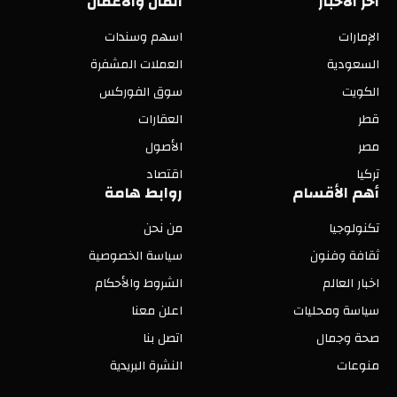
اخر الاخبار
المال والأعمال
الإمارات
اسهم وسندات
السعودية
العملات المشفرة
الكويت
سوق الفوركس
قطر
العقارات
مصر
الأصول
تركيا
اقتصاد
أهم الأقسام
روابط هامة
تكنولوجيا
من نحن
ثقافة وفنون
سياسة الخصوصية
اخبار العالم
الشروط والأحكام
سياسة ومحليات
اعلن معنا
صحة وجمال
اتصل بنا
منوعات
النشرة البريدية