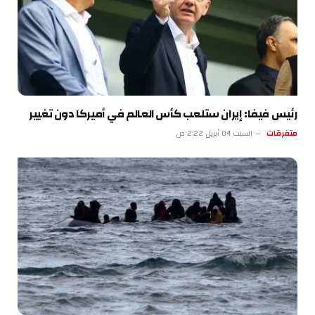
رئيس فيفا: إيران ستلعب كأس العالم في أميركا دون تغيير
متفرقات
السبت 04 أبريل 2:22 ص