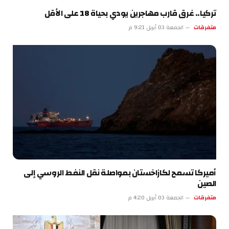
تركيا.. غرق قارب مهاجرين يودي بحياة 18 على الأقل
متفرقات
الجمعة 03 أبريل 9:21 م
أميركا تسمح لكازاخستان بمواصلة نقل النفط الروسي إلى
الصين
متفرقات
الجمعة 03 أبريل 4:20 م