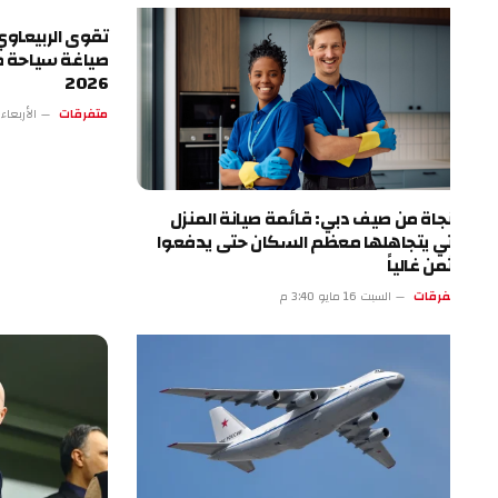
تقوى الربيعاوي.. الرؤي
صياغة سياحة طرابزون
2026
متفرقات
الأربعاء 13 مايو 4:17 م
نجاة من صيف دبي: قائمة صيانة المنزل
تي يتجاهلها معظم السكان حتى يدفعوا
ثمن غالياً
فرقات
السبت 16 مايو 3:40 م