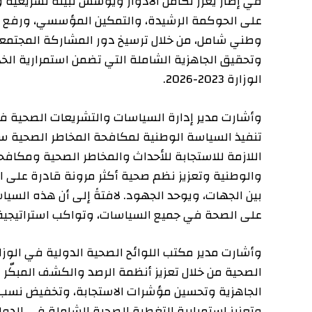
في إطار يعزز تكامل الأدوار ويؤسس لبيئة تشريعية وتنفيذ
على الحوكمة الرشيدة، والتمكين المؤسسي، ورفع كفاءة ا
وطني شامل، من خلال ترسيخ دور المشاركة المجتمعية كأدا
وتحقيق الجاهزية الشاملة التي تضمن استمرارية الخدمات 
الوزارة 2023-2026
.
وأشارت مدير إدارة السياسات والتشريعات الصحية في وزار
تنفيذ السياسة الوطنية لمكافحة المخاطر الصحية سيسهم ف
اللازمة للاستجابة للأحداث والمخاطر الصحية ومكافحة آثار
والوطنية وتعزيز نظم صحية أكثر مرونة قادرة على التكيف 
بين الجهات، ويوحد الجهود. لافتةً إلى أن هذه السياسة تم
على الصحة في جميع السياسات، وتواكب استراتيجية الو
وأشارت مدير مكتب اللوائح الصحية الدولية في الوزارة الد
الصحية من خلال تعزيز أنظمة الرصد والكشف المبكّر وتص
الجاهزية وتحسين مؤشرات الاستجابة، وتخفيض نسب الوفيا
وتعزيز استمرارية التغطية الصحية الشاملة في الدولة.