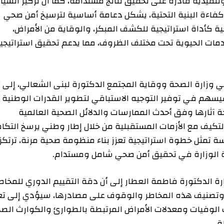
ية قادرة على تحقيق نتائج مستدامة، كما أن تركيز السياسة
لبنية التحتية، يشكل دعامة أساسية لترسيخ أمن صحي
ة استراتيجية للكشف المبكر، والوقاية من الأمراض،
الحيوية تحت مختلف الظروف، مما يدعم تحقيق استراتيجية
ة الصحة ووقاية المجتمع الدكتورة لبنى الشعالي، إلى أن
ي توفير التوجيه الاستباقي لتطوير القدرات الوطنية
ها وفق أحدث الممارسات والدلائل الصحية العالمية
مع الأزمات المستقبلية من خلال إطار وطني يرسخ التكامل
ثل خطوة استراتيجية تعزز بناء منظومة صحية مرنة، ترتكز
زارة في تحقيق أمن صحي شامل ومستدام
.
كتورة فاطمة العطار إلى أن دقة التقييم الدوري للمخاطر
نيف هذه المخاطر والوقوف على مصادرها، سيؤدي إلى تعزيز
ت ومعدلات الأمراض المرتبطة بالطوارئ والكوارث الصحية