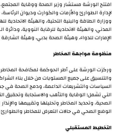
افتتح الورشة مستشار وزير الصحة ووقاية المجتمع، الدكتو
لإدارة الطوارئ والأزمات والكوارث وديوان الرئاسة، ووزارة ا
ووزارة الطاقة والبنية التحتية، والهيئة الاتحادية للهوية 
المدني، والهيئة الاتحادية للرقابة النووية، ودائرة الص
الإمارات للدواء، وهيئة الصحة بدبي، وهيئة الشارقة الصحي
منظومة مواجهة المخاطر
وركزت الورشة على أطر الحوكمة لمكافحة المخاطر الصحية بم
والتنسيق على جميع المستويات من خلال بناء الشراكات وال
السياسات والتشريعات الداعمة، ودمج الصحة في جميع السيا
التي تشمل؛ الوقاية والتأهب والاستجابة وتحقيق التعافي، 
الصحية، وتحديد المخاطر وتحليلها وتقييمها والإنذار المبك
الوضع الصحي في حالات التعرض للمخاطر والطوارئ الصحي
التخطيط المستقبلي