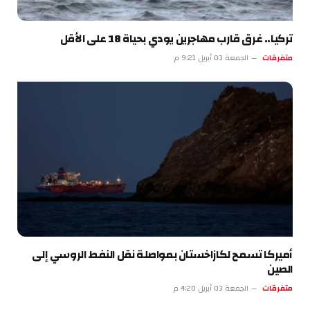
تركيا.. غرق قارب مهاجرين يودي بحياة 18 على الأقل
متفرقات
الجمعة 03 أبريل 9:21 م
أميركا تسمح لكازاخستان بمواصلة نقل النفط الروسي إلى
الصين
متفرقات
الجمعة 03 أبريل 4:20 م