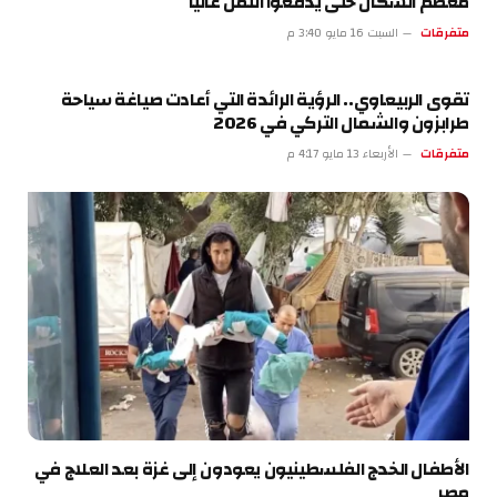
معظم السكان حتى يدفعوا الثمن غالياً
متفرقات
السبت 16 مايو 3:40 م
تقوى الربيعاوي.. الرؤية الرائدة التي أعادت صياغة سياحة
طرابزون والشمال التركي في 2026
متفرقات
الأربعاء 13 مايو 4:17 م
الأطفال الخدج الفلسطينيون يعودون إلى غزة بعد العلاج في
مصر