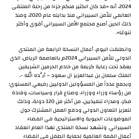
2024، أنه «قد كان الكثير منكم جزءا من رحلة الملتقى
العالمي للأمن السيبراني منذ بدايته عام 2020، ومنذ
ذلك الحين أصبح مجتمع الأمن السيبراني أقوى وأكثر
تنوعًا».
وانطلقت اليوم، أعمال النسخة الرابعة من المنتدى
الدولي للأمن السيبراني 2024م بالعاصمة الرياض، الذي
يعقد تحت رعاية كريمة من خادم الحرمين الشريفين
الملك سلمان بن عبدالعزيز آل سعود – أيَّده الله -،
ويجمع عدداً من المسؤولين الدوليين رفيعي المستوى؛
من رؤساء وزراء ووزراء، وصناع قرار وسياسات، وقادة
فكر، ومدراء تنفيذيين، من أكثر من 120 دولة، وذلك
لتعزيز التعاون الدولي ودفع العمل المشترك حول
الموضوعات الحيوية والاستراتيجية في الفضاء
السيبراني. وتشهد نسخة المنتدى لهذا العام انعقاد
أعمال القمة العالمية لحماية الطفل في الفضاء