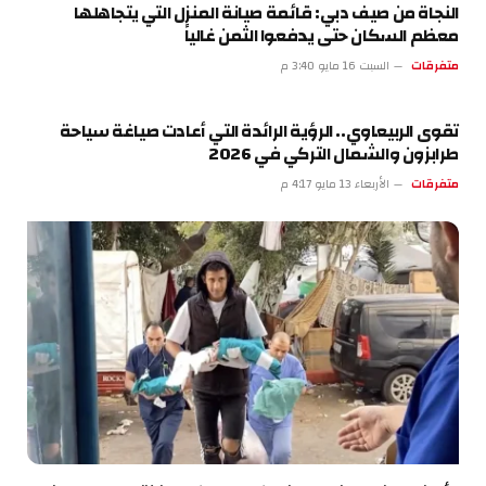
النجاة من صيف دبي: قائمة صيانة المنزل التي يتجاهلها
معظم السكان حتى يدفعوا الثمن غالياً
متفرقات
السبت 16 مايو 3:40 م
تقوى الربيعاوي.. الرؤية الرائدة التي أعادت صياغة سياحة
طرابزون والشمال التركي في 2026
متفرقات
الأربعاء 13 مايو 4:17 م