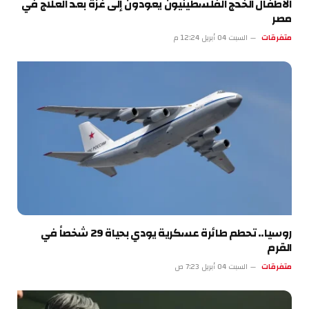
الأطفال الخدج الفلسطينيون يعودون إلى غزة بعد العلاج في
مصر
متفرقات
السبت 04 أبريل 12:24 م
روسيا.. تحطم طائرة عسكرية يودي بحياة 29 شخصاً في
القرم
متفرقات
السبت 04 أبريل 7:23 ص