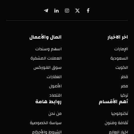
X
فيسبوك
الانستغرام
لينكدإن
تيلقرام
(Twitter)
اخر الاخبار
المال والأعمال
الإمارات
اسهم وسندات
السعودية
العملات المشفرة
الكويت
سوق الفوركس
قطر
العقارات
مصر
الأصول
تركيا
اقتصاد
أهم الأقسام
روابط هامة
تكنولوجيا
من نحن
ثقافة وفنون
سياسة الخصوصية
اخبار العالم
الشروط والأحكام