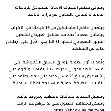
ويتولى تنظيم البطولة الاتحاد السعودي للرياضات
البحرية والغوص، بالتعاون مع وزارة الرياضة.
ويتكون طاقم المتسابقين من 16 قبطانًا في 8 فرق،
ويتعاون سعود أحمد مع مشاعل العبيدان لتشكيل
الفريق السعودي لسباق E1 التاريخي الأول على الإطلاق
بدايةً من المملكة.
وتُعد E1 أول بطولة لزوارق السباق الكهربائية التي
أقرها الاتحاد الدولي للدراجات النارية FIM، وتقوم على
إنشاء عرض سباق تنافسي جديد على الماء، يعتمد على
التقنيات النظيفة لحماية مياهنا ومناطقنا الساحلية.
وتشمل البطولة فعاليات ترفيهية وعروضًا مائية،
ويمكن للجماهير الحصول على تذاكرهم عبر الرابط
https://short-link.me/x4MF .