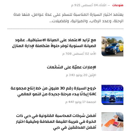
منوعات
الثلاثاء 04 أغسطس 9:21 م
يعتمد اختيار السيارة المناسبة للسفر على عدة عوامل، منها مدة
الرحلة، وعدد الركاب، والميزانية، وتفضيلات…
مع تزايد الاعتماد على الصيانة الاستباقية.. عقود
الصيانة السنوية توفر حلولاً متكاملة لإدارة المنازل
الأحد 02 أغسطس 7:08 م
الإمارات عصيّة على الشائعات
الإثنين 20 يوليو 3:43 م
خروج السيارة رقم 30 مليون من خط إنتاج مجموعة
GAC إيذانًا ببدء مرحلة جديدة من النمو العالمي
الجمعة 17 يوليو 4:47 م
أفضل شركات المحاسبة القانونية في دبي ذات
الخبرة في ضريبة القيمة المضافة وكيفية اختيار
أفضل المدققين في دبي