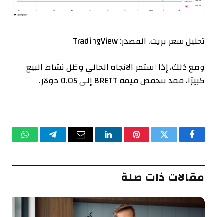
تحليل سعر بريت. المصدر: TradingView
ومع ذلك، إذا استمر الاتجاه الحالي وظل نشاط البيع
كبيرًا، فقد تنخفض قيمة BRETT إلى 0.05 دولار.
فيسبوك
تويتر
بينتيريست
لينكدإن
البريد
تيلقرام
واتساب
الإلكتروني
مقالات ذات صلة