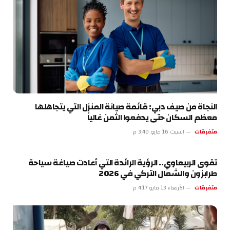
النجاة من صيف دبي: قائمة صيانة المنزل التي يتجاهلها
معظم السكان حتى يدفعوا الثمن غالياً
متفرقات
السبت 16 مايو 3:40 م
تقوى الربيعاوي.. الرؤية الرائدة التي أعادت صياغة سياحة
طرابزون والشمال التركي في 2026
متفرقات
الأربعاء 13 مايو 4:17 م