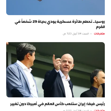
روسيا.. تحطم طائرة عسكرية يودي بحياة 29 شخصاً في
القرم
متفرقات
السبت 04 أبريل 7:23 ص
رئيس فيفا: إيران ستلعب كأس العالم في أميركا دون تغيير
متفرقات
السبت 04 أبريل 2:22 ص