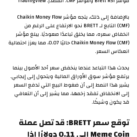
مؤشر Brett RSI ومؤشر CMF. المصدر: TradingView
بالإضافة إلى ذلك، يتجه مؤشر Chaikin Money Flow
(CMF) التابع لـ BRETT نحو الارتفاع على الرغم من
انخفاض سعره، مما يخلق تباعدًا صعوديًا. يبلغ مؤشر
Chaikin Money Flow (CMF) حاليًا 0.07، مما يعزز احتمالية
انعكاس السعر.
يحدث هذا التباعد عندما ينخفض ​​سعر أحد الأصول بينما
يرتفع مؤشر سوق الأوراق المالية ويتحول إلى إيجابي.
يشير هذا النمط إلى أن ضغوط البيع التي تدفع السعر
إلى الانخفاض تفقد زخمها، مما يشير إلى أن التعافي
قد يكون وشيكًا.
توقع سعر BRETT: قد تصل عملة
Meme Coin إلى 0.11 دولارًا إذا