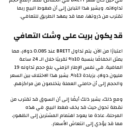
تداولاته. ويشير هذا التباين إلى أن ضغوط البيع ربما
تقترب من ذروتها، مما قد يمهد الطريق للتعافي.
قد يكون بريت على وشك التعافي
اعتبارًا من الآن، يتم تداول BRETT عند 0.085 دولار، مما
يمثل انخفاضًا بنسبة 10% تقريبًا خلال الـ 24 ساعة
الماضية. في نفس الإطار الزمني، بلغ حجم تداوله 19
مليون دولار، بزيادة 13%. يشير هذا الاختلاف بين السعر
والحجم إلى أن حاملي العملة يتخلصون من مراكزهم.
ومع ذلك، يشير ذلك أيضًا إلى أن السوق قد تقترب من
نقطة تحول حيث قد يخف ضغط البيع. في هذه
المرحلة، عادة ما يعود اهتمام المشترين إلى الظهور،
مما قد يؤدي إلى انتعاش الأسعار.