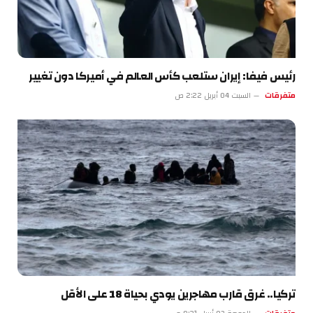
رئيس فيفا: إيران ستلعب كأس العالم في أميركا دون تغيير
متفرقات
السبت 04 أبريل 2:22 ص
تركيا.. غرق قارب مهاجرين يودي بحياة 18 على الأقل