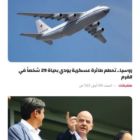
روسيا.. تحطم طائرة عسكرية يودي بحياة 29 شخصاً في
القرم
متفرقات
السبت 04 أبريل 7:23 ص