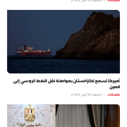
متفرقات
الجمعة 03 أبريل 9:21 م
أميركا تسمح لكازاخستان بمواصلة نقل النفط الروسي إلى
الصين
متفرقات
الجمعة 03 أبريل 4:20 م