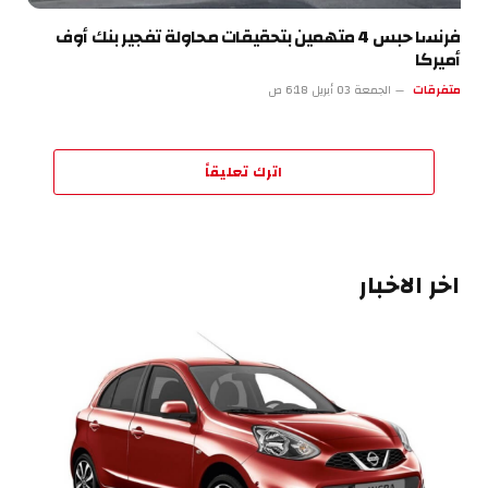
فرنسا حبس 4 متهمين بتحقيقات محاولة تفجير بنك أوف
أميركا
متفرقات
الجمعة 03 أبريل 6:18 ص
اترك تعليقاً
اخر الاخبار