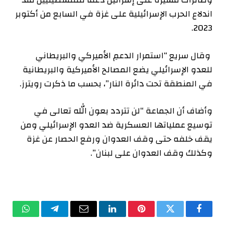
اندلاع الحرب الإسرائيلية على غزة في السابع من أكتوبر
2023.
وقال سريع “استمرار الدعمِ الأميركي والبريطاني
للعدو الإسرائيلي يضع المصالح الأميركية والبريطانية
في المنطقة تحت دائرة النار”، بحسب ما ذكرت رويترز.
وأضاف أن الجماعة “لن تتردد بعون الله تعالى في
توسيع عملياتها العسكرية ضد العدو الإسرائيلي ومن
يقف خلفه حتى وقف العدوان ورفع الحصار عن غزة
وكذلك وقف العدوان على لبنان”.
فيسبوك
تويتر
بينتيريست
لينكدإن
البريد
تيلقرام
واتساب