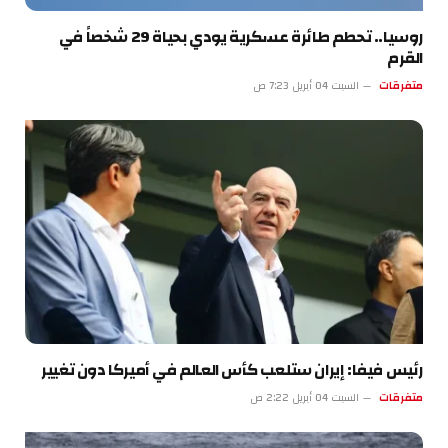
روسيا.. تحطم طائرة عسكرية يودي بحياة 29 شخصاً في
القرم
متفرقات
السبت 04 أبريل 7:23 ص
رئيس فيفا: إيران ستلعب كأس العالم في أميركا دون تغيير
متفرقات
السبت 04 أبريل 2:22 ص