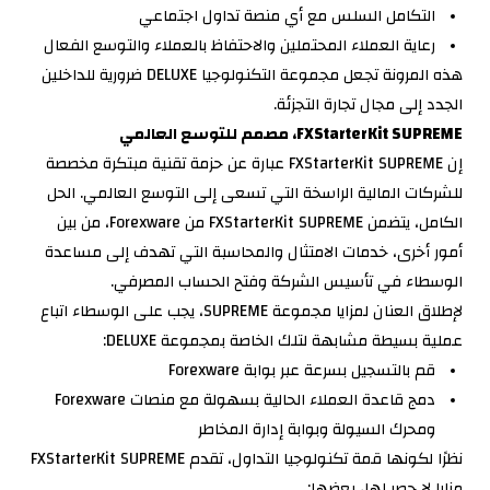
التكامل السلس مع أي منصة تداول اجتماعي
رعاية العملاء المحتملين والاحتفاظ بالعملاء والتوسع الفعال
هذه المرونة تجعل مجموعة التكنولوجيا DELUXE ضرورية للداخلين
الجدد إلى مجال تجارة التجزئة.
FXStarterKit SUPREME، مصمم للتوسع العالمي
إن FXStarterKit SUPREME عبارة عن حزمة تقنية مبتكرة مخصصة
للشركات المالية الراسخة التي تسعى إلى التوسع العالمي. الحل
الكامل، يتضمن FXStarterKit SUPREME من Forexware، من بين
أمور أخرى، خدمات الامتثال والمحاسبة التي تهدف إلى مساعدة
الوسطاء في تأسيس الشركة وفتح الحساب المصرفي.
لإطلاق العنان لمزايا مجموعة SUPREME، يجب على الوسطاء اتباع
عملية بسيطة مشابهة لتلك الخاصة بمجموعة DELUXE:
قم بالتسجيل بسرعة عبر بوابة Forexware
دمج قاعدة العملاء الحالية بسهولة مع منصات Forexware
ومحرك السيولة وبوابة إدارة المخاطر
نظرًا لكونها قمة تكنولوجيا التداول، تقدم FXStarterKit SUPREME
مزايا لا حصر لها، بعضها: