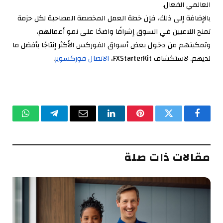
العالمي الفعال.
بالإضافة إلى ذلك، فإن خطة العمل المخصصة المصاحبة لكل حزمة
تمنح اللاعبين في السوق إشرافًا واضحًا على نمو أعمالهم،
وتمكينهم من دخول بعض أسواق الفوركس الأكثر إنتاجًا بأفضل ما
لديهم. لاستكشاف FXStarterKit،
الاتصال فوركسوير
.
فيسبوك
تويتر
بينتيريست
لينكدإن
البريد
تيلقرام
واتساب
الإلكتروني
مقالات ذات صلة