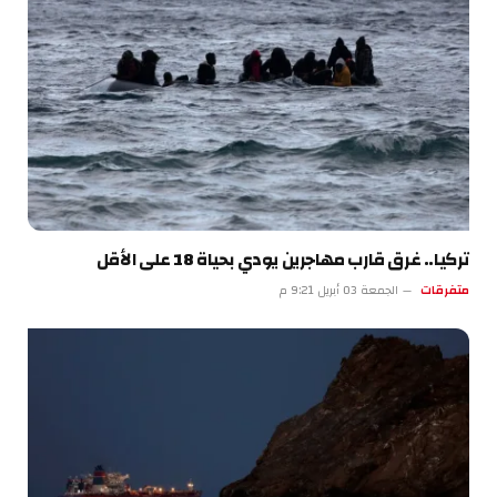
تركيا.. غرق قارب مهاجرين يودي بحياة 18 على الأقل
متفرقات
الجمعة 03 أبريل 9:21 م