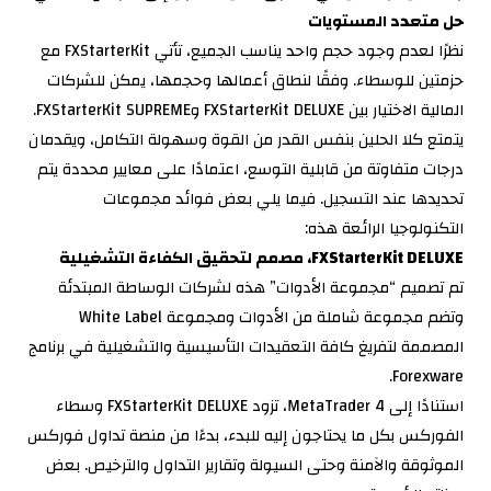
حل متعدد المستويات
نظرًا لعدم وجود حجم واحد يناسب الجميع، تأتي FXStarterKit مع
حزمتين للوسطاء. وفقًا لنطاق أعمالها وحجمها، يمكن للشركات
المالية الاختيار بين FXStarterKit DELUXE وFXStarterKit SUPREME.
يتمتع كلا الحلين بنفس القدر من القوة وسهولة التكامل، ويقدمان
درجات متفاوتة من قابلية التوسع، اعتمادًا على معايير محددة يتم
تحديدها عند التسجيل. فيما يلي بعض فوائد مجموعات
التكنولوجيا الرائعة هذه:
FXStarterKit DELUXE، مصمم لتحقيق الكفاءة التشغيلية
تم تصميم “مجموعة الأدوات” هذه لشركات الوساطة المبتدئة
وتضم مجموعة شاملة من الأدوات ومجموعة White Label
المصممة لتفريغ كافة التعقيدات التأسيسية والتشغيلية في برنامج
Forexware.
استنادًا إلى MetaTrader 4، تزود FXStarterKit DELUXE وسطاء
الفوركس بكل ما يحتاجون إليه للبدء، بدءًا من منصة تداول فوركس
الموثوقة والآمنة وحتى السيولة وتقارير التداول والترخيص. بعض