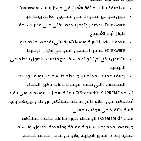
استضافة بيانات فائقة الأمان في مراكز بيانات Forexware
فرص نمو غير محدودة على مستوى العالم، بينما تدير
Forexware المخاطر وتوفر الدعم الفني على مدار الساعة
طوال أيام الأسبوع
الخدمات الاستشارية والاستشارية التي يقدمها متخصصو
Forexware لضمان التشغيل المتوافق لكيان الوسيط
التكامل الذي تم تكوينه مسبقًا مع منصات التداول الاجتماعي
الرئيسية
رعاية العملاء المحتملين والاحتفاظ بهم عبر بوابة الوسيط
المخصصة، والتي تسمح بتبسيط عملية تأهيل العملاء
تساعد FXStarterKit SUPREME الغنية بالميزات الوسطاء على إبقاء
أصابعهم على اطلاع دائم بقاعدة عملائهم من خلال تزويدهم برؤى
قابلة للتنفيذ في الوقت الفعلي.
تقدم FXStarterKit للوسطاء صورة شاملة لقاعدة عملائهم،
وربطهم بمجموعات سيولة عميقة ومتعددة الأصول، وتبسيط
عملية إعداد التقارير التجارية، وهو حل شامل مصمم للتوسع