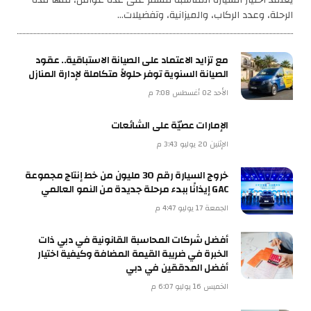
يعتمد اختيار السيارة المناسبة للسفر على عدة عوامل، منها مدة
الرحلة، وعدد الركاب، والميزانية، وتفضيلات…
مع تزايد الاعتماد على الصيانة الاستباقية.. عقود
الصيانة السنوية توفر حلولاً متكاملة لإدارة المنازل
الأحد 02 أغسطس 7:08 م
الإمارات عصيّة على الشائعات
الإثنين 20 يوليو 3:43 م
خروج السيارة رقم 30 مليون من خط إنتاج مجموعة
GAC إيذانًا ببدء مرحلة جديدة من النمو العالمي
الجمعة 17 يوليو 4:47 م
أفضل شركات المحاسبة القانونية في دبي ذات
الخبرة في ضريبة القيمة المضافة وكيفية اختيار
أفضل المدققين في دبي
الخميس 16 يوليو 6:07 م