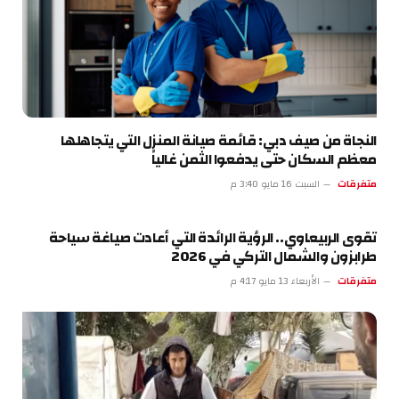
النجاة من صيف دبي: قائمة صيانة المنزل التي يتجاهلها
معظم السكان حتى يدفعوا الثمن غالياً
متفرقات
السبت 16 مايو 3:40 م
تقوى الربيعاوي.. الرؤية الرائدة التي أعادت صياغة سياحة
طرابزون والشمال التركي في 2026
متفرقات
الأربعاء 13 مايو 4:17 م