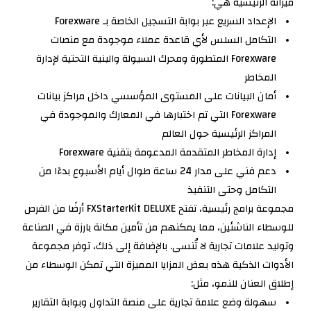
ميزاته الرئيسية هي:
الإعداد السريع عبر بوابة التسجيل الخاصة بـ Forexware
التكامل السلس لأي قاعدة عملاء موجودة مع منصات
Forexware المتطورة ومحرك السيولة والبنية التحتية لإدارة
المخاطر
أمان البيانات على المستوى المؤسسي داخل مراكز بيانات
Forexware التي تم اختبارها في المعارك والموجودة في
المراكز الرئيسية حول العالم
إدارة المخاطر المتقدمة المدعومة بتقنية Forexware
دعم فني على مدار 24 ساعة طوال أيام الأسبوع بدءًا من
التكامل وحتى التنفيذ
مجموعة برامج رئيسية، تفتح FXStarterKit DELUXE أرضًا من الفرص
للوسطاء الناشئين، مما يمكنهم من تأمين مكانة بارزة في الصناعة
وتوليد علامات تجارية لا تُنسى. بالإضافة إلى ذلك، توفر مجموعة
الأدوات الذكية هذه بعض المزايا المميزة التي تمكن الوسطاء من
إطلاق العنان للنمو، مثل:
سهولة وضع علامة تجارية على منصة التداول وبوابة التقارير