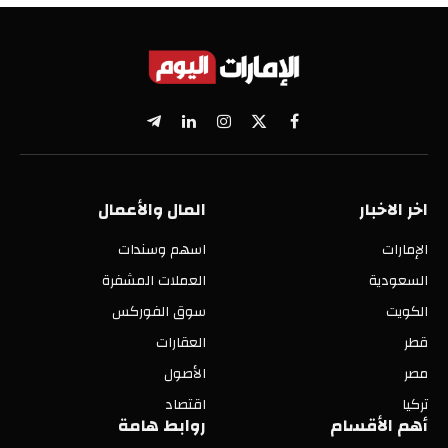
X
فيسبوك
الانستغرام
لينكدإن
تيلقرام
(Twitter)
اخر الاخبار
المال والأعمال
الإمارات
اسهم وسندات
السعودية
العملات المشفرة
الكويت
سوق الفوركس
قطر
العقارات
مصر
الأصول
تركيا
اقتصاد
أهم الأقسام
روابط هامة