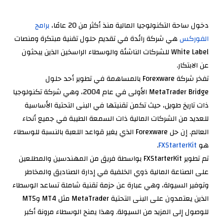
دخول ساحة التكنولوجيا المالية منذ أكثر من 20 عامًا،
برامج
الفوركس
هي شركة رائدة في تقديم حلول تقنية مبتكرة ومنصات
White Label للشركات الناشئة والوسطاء الراسخين الذين يبحثون
عن الابتكار.
تفخر شركة Forexware بالمساهمة في تطوير أحد حلول
MetaTrader Bridge الأولى في عام 2004، وهي شركة تكنولوجيا
ذات تاريخ طويل، حيث تكمن تقنيتها في البنى التحتية الأساسية
للعديد من الشركات المالية ذات السمعة الطيبة في جميع أنحاء
العالم. إن حل Forexware الذي يغير قواعد اللعبة بالنسبة للوسطاء
هو
FXStarterKit
.
تم تطوير FXStarterKit بواسطة فريق من المهندسين والمطلعين
على الصناعة المالية ذوي الخلفية في إدارة الصناديق والمخاطر
وتوفير السيولة، وهي عبارة عن حزمة تقنية شاملة تساعد الوسطاء
الذين يعتمدون على البنى التحتية MetaTrader مثل MT4 وMT5
للوصول إلى المزيد من السيولة. وهذا يمنح الوسطاء مرونة أكبر