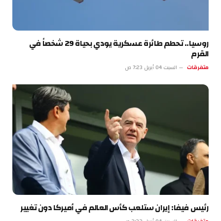
روسيا.. تحطم طائرة عسكرية يودي بحياة 29 شخصاً في
القرم
متفرقات
السبت 04 أبريل 7:23 ص
رئيس فيفا: إيران ستلعب كأس العالم في أميركا دون تغيير