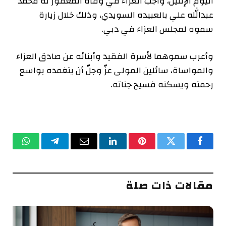
اليوم الإثنين، واجب العزاء في وفاة المغفور له محمد
عبدالله علي بالعبيده السويدي، وذلك خلال زيارة
سموه لمجلس العزاء في دبي.
وأعرب سموهما لأسرة الفقيد وأبنائه عن صادق العزاء
والمواساة، سائلين المولى عزّ وجلّ أن يتغمده بواسع
رحمته ويسكنه فسيح جناته.
فيسبوك
تويتر
بينتيريست
لينكدإن
البريد
تيلقرام
واتساب
الإلكتروني
مقالات ذات صلة