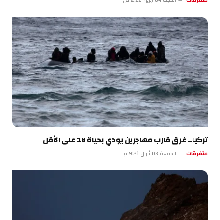
متفرقات
السبت 04 أبريل 2:22 ص
تركيا.. غرق قارب مهاجرين يودي بحياة 18 على الأقل
متفرقات
الجمعة 03 أبريل 9:21 م