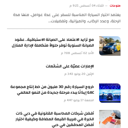
منوعات
الثلاثاء 04 أغسطس 9:21 م
يعتمد اختيار السيارة المناسبة للسفر على عدة عوامل، منها مدة
الرحلة، وعدد الركاب، والميزانية، وتفضيلات…
مع تزايد الاعتماد على الصيانة الاستباقية.. عقود
الصيانة السنوية توفر حلولاً متكاملة لإدارة المنازل
الأحد 02 أغسطس 7:08 م
الإمارات عصيّة على الشائعات
الإثنين 20 يوليو 3:43 م
خروج السيارة رقم 30 مليون من خط إنتاج مجموعة
GAC إيذانًا ببدء مرحلة جديدة من النمو العالمي
الجمعة 17 يوليو 4:47 م
أفضل شركات المحاسبة القانونية في دبي ذات
الخبرة في ضريبة القيمة المضافة وكيفية اختيار
أفضل المدققين في دبي