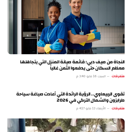
النجاة من صيف دبي: قائمة صيانة المنزل التي يتجاهلها
معظم السكان حتى يدفعوا الثمن غالياً
متفرقات
السبت 16 مايو 3:40 م
تقوى الربيعاوي.. الرؤية الرائدة التي أعادت صياغة سياحة
طرابزون والشمال التركي في 2026
متفرقات
الأربعاء 13 مايو 4:17 م