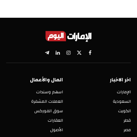
X
فيسبوك
الانستغرام
لينكدإن
تيلقرام
(Twitter)
اخر الاخبار
المال والأعمال
الإمارات
اسهم وسندات
السعودية
العملات المشفرة
الكويت
سوق الفوركس
قطر
العقارات
مصر
الأصول