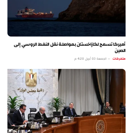
أميركا تسمح لكازاخستان بمواصلة نقل النفط الروسي إلى
الصين
متفرقات
الجمعة 03 أبريل 4:20 م