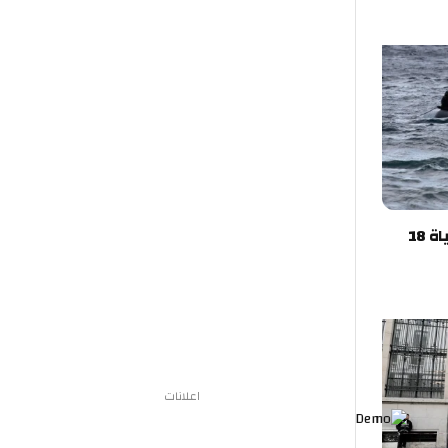
تركيا.. غرق قارب مهاجرين يودي بحياة 18
اعلانات