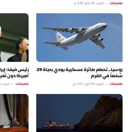
متفرقات
السبت 16 مايو 3:40 م
روسيا.. تحطم طائرة عسكرية يودي بحياة 29
رئيس فيفا: إي
شخصاً في القرم
أميركا دون تغيي
متفرقات
السبت 04 أبريل 7:23 ص
متفرقات
السبت 04 أبريل 2:22 ص