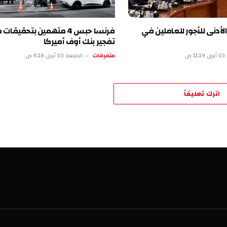
لأدنى للأجور للعاملين في
فرنسا حبس 4 متهمين بتحقيقا
تفجير بنك أوف أميركا
 ص
متفرقات
الجمعة 03 أبريل 6:18 ص
اترك تعليقاً