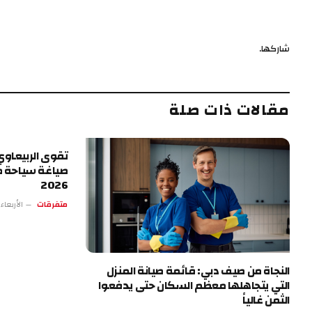
شاركها.
مقالات ذات صلة
تقوى الربيعاوي.
صياغة سياحة ط
2026
متفرقات
الأربعاء 13 مايو 4:17 
النجاة من صيف دبي: قائمة صيانة المنزل
التي يتجاهلها معظم السكان حتى يدفعوا
الثمن غالياً