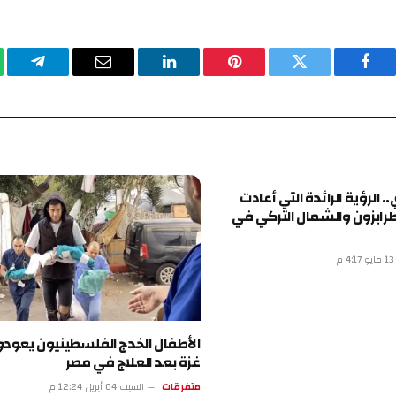
فيسبوك
تويتر
بينتيريست
لينكدإن
البريد
تيلقرا
الإلكتروني
. الرؤية الرائدة التي أعادت
رابزون والشمال التركي في
م
الأطفال الخدج الفلسطينيون يعودو
غزة بعد العلاج في مصر
متفرقات
السبت 04 أبريل 12:24 م