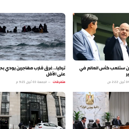
ران ستلعب كأس العالم في
ر
على الأقل
متفرقات
الجمعة 03 أبريل 9:21 م