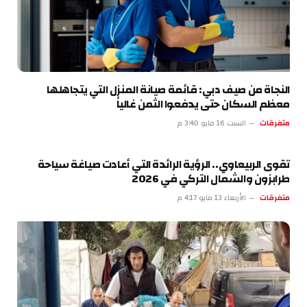
النجاة من صيف دبي: قائمة صيانة المنزل التي يتجاهلها
معظم السكان حتى يدفعوا الثمن غالياً
متفرقات
السبت 16 مايو 3:40 م
تقوى الربيعاوي.. الرؤية الرائدة التي أعادت صياغة سياحة
طرابزون والشمال التركي في 2026
متفرقات
الأربعاء 13 مايو 4:17 م