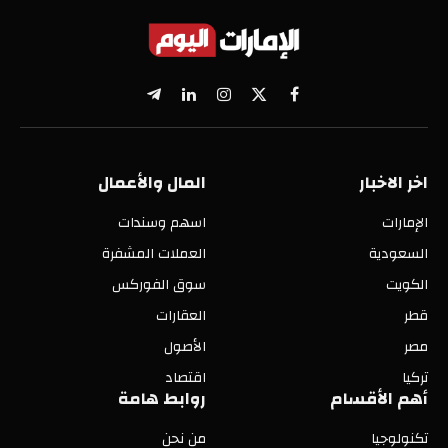
X
فيسبوك
الانستغرام
لينكدإن
تيلقرام
(Twitter)
اخر الاخبار
المال والأعمال
الإمارات
اسهم وسندات
السعودية
العملات المشفرة
الكويت
سوق الفوركس
قطر
العقارات
مصر
الأصول
تركيا
اقتصاد
أهم الأقسام
روابط هامة
تكنولوجيا
من نحن