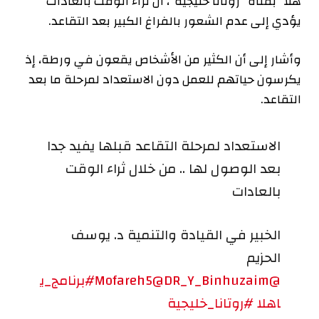
هلا” بقناة “روتانا خليجية”، أن ثراء الوقت بالعادات
يؤدي إلى عدم الشعور بالفراغ الكبير بعد التقاعد.
وأشار إلى أن الكثير من الأشخاص يقعون في ورطة، إذ
يكرسون حياتهم للعمل دون الاستعداد لمرحلة ما بعد
التقاعد.
الاستعداد لمرحلة التقاعد قبلها يفيد جدا
بعد الوصول لها .. من خلال ثراء الوقت
بالعادات
الخبير في القيادة والتنمية د. يوسف
الحزيم
@Mofareh5
@DR_Y_Binhuzaim
#برنامج_ي
اهلا
#روتانا_خليجية