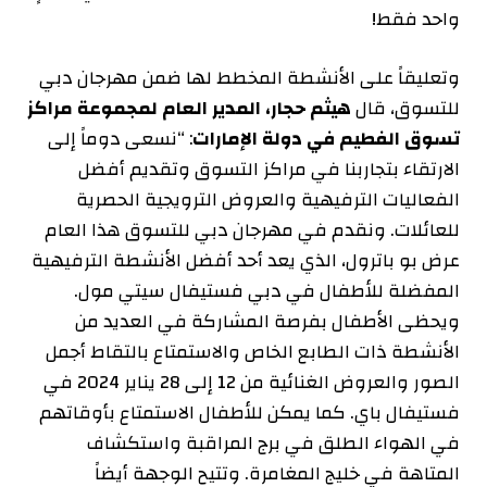
واحد فقط!
وتعليقاً على الأنشطة المخطط لها ضمن مهرجان دبي
للتسوق، قال
هيثم حجار، المدير العام لمجموعة مراكز
تسوق الفطيم في دولة الإمارات
: “نسعى دوماً إلى
الارتقاء بتجاربنا في مراكز التسوق وتقديم أفضل
الفعاليات الترفيهية والعروض الترويجية الحصرية
للعائلات. ونقدم في مهرجان دبي للتسوق هذا العام
عرض بو باترول، الذي يعد أحد أفضل الأنشطة الترفيهية
المفضلة للأطفال في دبي فستيفال سيتي مول.
ويحظى الأطفال بفرصة المشاركة في العديد من
الأنشطة ذات الطابع الخاص والاستمتاع بالتقاط أجمل
الصور والعروض الغنائية من 12 إلى 28 يناير 2024 في
فستيفال باي. كما يمكن للأطفال الاستمتاع بأوقاتهم
في الهواء الطلق في برج المراقبة واستكشاف
المتاهة في خليج المغامرة. وتتيح الوجهة أيضاً