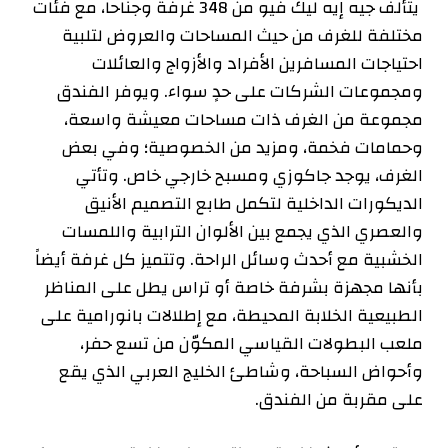
يتألف جيه إيه ليك فيو من 348 غرفة وجناحاً، مع فئات
مختلفة للغرف من حيث المساحات والعروض لتلبية
احتياجات المسافرين الأفراد والأزواج والعائلات
ومجموعات الشركات على حدٍ سواء. ويوفر الفندق
مجموعة من الغرف ذات مساحات معيشة واسعة،
وحمامات فخمة، ومزيد من الخصوصية؛ وفي بعض
الغرف، يوجد جاكوزي ومسبح خارجي خاص. وتأتي
الديكورات الداخلية لتكمل طابع التصميم الأنيق
والعصري الذي يجمع بين الألوان الترابية واللمسات
الخشبية مع أحدث وسائل الراحة. وتتميز كل غرفة أيضاً
بأنها مجهزة بشرفة خاصة أو تراس يطل على المناظر
الطبيعية الخلابة المحيطة، مع إطلالات بانورامية على
ملعب البطولات القياسي المكوّن من تسع حفر،
وأحواض السباحة، وشاطئ الخليج العربي الذي يقع
على مقربة من الفندق.