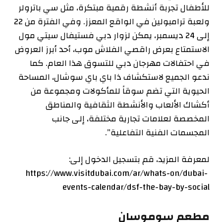
للأطفال تجربة أنشطة رقمية مبتكرة، مثل سي باترولر
ولعبة ترامبولين في الواقع المعزز. وفي الفترة من 22
إلى 24 ديسمبر، يمكن لزوار دبي فستيفال سيتي مول
الاستمتاع بعرض راقصي الفلاش موب، أحد أبرز العروض
في احتفالات مهرجان دبي للتسوق هذا العام. كما
ندعو الجميع لاستكشاف ذا باي باي سوشال، المساحة
الحيوية التي تضم سوقاً للمأكولات ومجموعة من
أكشاك الألعاب والأنشطة الثقافية والمناطق
المخصصة لعلامات تجارية مختلفة، إلى جانب
المجسمات الفنية التفاعلية”.
لمعرفة المزيد، قم بتسجيل الدخول إلى:
https://www.visitdubai.com/ar/whats-on/dubai-
events-calendar/dsf-the-bay-by-social
مطعم سوموسان