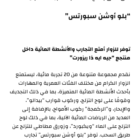
“بلو أوشن سبورتس”
توفر للزوار أمتع التجارب والأنشطة المائية داخل
منتجع “جيه ايه ذا ريزورت”
نقدم مجموعة متنوعة من 20 تجربة مائية، ليستمتع
الزوار الكرام من مختلف الفئات العمرية والمهارات
بأحدث الأنشطة المائية المتميزة، بما في ذلك التجديف
وقوفًا على لوح التزلج، وركوب قوارب “بيدالو”،
والإبحار، و”الركمجة” ركوب الأمواج، بالإضافة إلى
العديد من الرياضات المائية الآلية، بما في ذلك لوح
التزلج على الماء “ويكبورد”، وزورق مطاطي للتزلج عن
طريق السحب. توفر “بلو أوشن سبورتس” تجارب