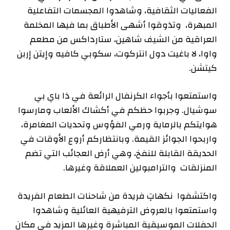
الفعاليات الثقافية، وشاهدوا المجسمات التفاعلية
المبهرة، وتذوقوا أشهى الأطباق بما فيها المخلمة
العراقية من الشيف شاهين، ستارداكس من مطعم
واوا، لا باغيت دول انتركوت، سكوبي كافيه وإيتن إربن
كيتشن.
واستمتعوا بأجواء الكرنفال الرائعة في ذا باي بي
سوشيال. وجربوا حظكم في أكشاك الألعاب ومارسوا
هوايتكم بالرماية ورمي الفؤوس وتحديات المغامرة،
واربحوا الجوائز القيمة. وبانتظاركم أروع الأوقات في
الحديقة القابلة للنفخ، وهي أرض العجائب التي تضم
المنزلقات والترامبولين العملاقة وغيرها.
واكتشفوا نكهاتٍ فريدة من شاحنات الطعام الفريدة
واستمتعوا بالعروض الترفيهية العائلية وشاهدوا
الحفلات الموسيقية المباشرة وغيرها المزيد في مكانٍ