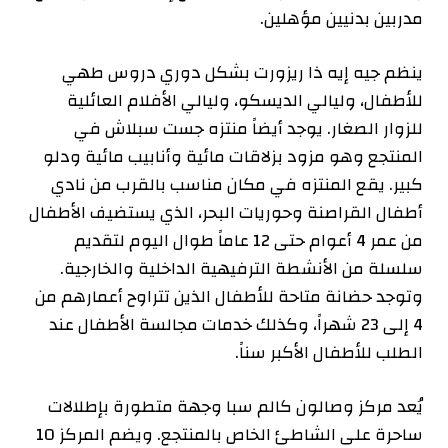
مدربين بدنيين مؤهلين.
ينظم جيه إيه ذا ريزورت بشكل دوري دروس طهي
للأطفال، وليالي الديسكو، وليالي الأفلام العائلية
للزوار الصغار. يوجد أيضاً منتزه جست سبلاش في
المنتجع وهو مزود بزلاقات مائية وأنابيب مائية ودلو
كبير. يقع المنتزه في مكان مناسب بالقرب من نادي
أطفال القراصنة وحوريات البحر، الذي يستضيف الأطفال
من عمر 4 أعوام حتى 12 عاماً طوال اليوم لتقديم
سلسلة من الأنشطة الترفيهية الداخلية والخارجية.
وتوجد حضانة متاحة للأطفال الذين تتراوح أعمارهم من
4 إلى 23 شهراً، وكذلك خدمات مجالسة الأطفال عند
الطلب للأطفال الأكبر سناً.
يُعد مركز وصالون كالم سبا وجهة متطورة بإطلالات
ساحرة على الشاطئ الخاص بالمنتجع. ويضم المركز 10