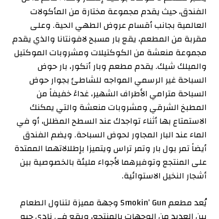
الفندق، حيث يقدم مجموعة مختارة من المأكولات
العالمية بجانب أقسام عروض الطهي الحية. وعلى
مقربة من المطعم، يقع بار مسبح لافونتانا والذي يقدم
مجموعة منعشة من الكوكتيلات ومشروبات الموكتيل
والميلك شيك. يقدم مطعم وبار أنكور، بار حوض
السباحة غير الرسمي المواجه للشاطئ بجوار حوض
السباحة مترامي الأطراف الشهير، غداءً خفيفاً من
المطبخ الشرقي ومشروبات منعشة والتي يمكنك
الاستمتاع بها أثناء تواجدك عند السطح المظلل، أو في
الماء عند البار المجاور لحوض السباحة. ويضم الفندق
أيضاً تمر بول بار وتمر تراس ويتميزا بإطلالاتهما الممتدة
على المنتجع وتوفيرهما لأجواء مليئة بالخصوصية بين
أشجار النخيل الاستوائية.
يُعد مطعم Smokin’ Gun وجهة مميزة لتناول الطعام
بين العديد من الوجهات بالمنتجع، ويقع في نادي جيه