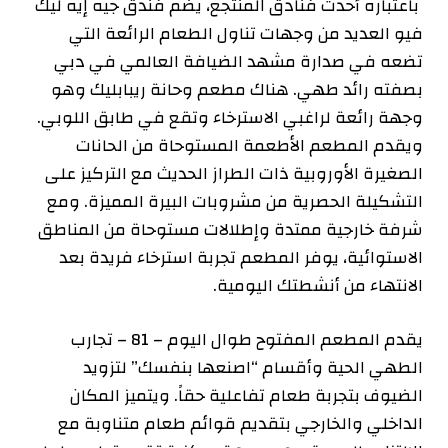
باعتباره أحدث فنادق المنتجع، يضم فندق جيه إيه ليك
فيو العديد من وجهات تناول الطعام الرائعة التي
تضعه في صدارة مشهد الضيافة العالمي في دبي
بصفته رائد طهي. هناك مطعم وحانة ريبابليك وهو
وجهة رائعة لراغبي الاسترخاء وتقع في طابق اللوبي.
ويقدم المطعم الأطعمة المستوحاة من الحانات
الصغيرة الأوروبية ذات الطراز الحديث مع التركيز على
التشكيلة الحصرية من مشروبات البيرة المميزة. ومع
شرفة خارجية ممتدة وإطلالات مستوحاة من المناطق
الاستوائية، يوفر المطعم تجربة استرخاء فريدة بعد
الانتهاء من أنشطتك اليومية.
يقدم المطعم المفتوح طوال اليوم – 81 – تجارب
الطهي الحية وأقسام “اصنعها بنفسك” لتزويد
الضيوف بتجربة طعام تفاعلية حقاً. ويتميز المكان
الداخلي والخارجي بتقديم قوائم طعام متناوبة مع