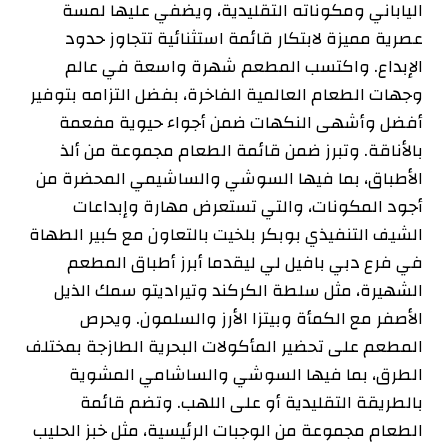
الياباني ومكوناته التقليدية، ويضفي عليها لمسة
عصرية مميزة لابتكار قائمة استثنائية تتجاوز حدود
الإبداع. واكتسب المطعم شهرة واسعة في عالم
وجهات الطعام العالمية الفاخرة، بفضل التزامه بتوفير
أفضل وأشهى النكهات ضمن أجواء حيوية مفعمة
بالأناقة. وتبرز ضمن قائمة الطعام مجموعة من ألذ
الأطباق، بما فيها السوشي والساشيمي المحضرة من
أجود المكونات، والتي تستعرض مهارة وإبداعات
الشيف التنفيذي بوبكر بلخيت بالتعاون مع كبير الطهاة
في فرع دبي بافيل لي ليقدما أبرز أطباق المطعم
الشهيرة، مثل سلطة الكركند وتيراديتو سمك الذيل
الأصفر مع الكمأة وبيتزا الأرز والسلمون. ويحرص
المطعم على تحضير المأكولات البحرية الطازجة بمختلف
الطرق، بما فيها السوشي والساشامي المشوية
بالطريقة التقليدية أو على اللهب. وتضم قائمة
الطعام مجموعة من الوجبات الرئيسية، مثل خبز الحليب