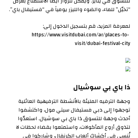
للتسوق في يناير. ويمكن للزوّار أيضاً الاستمتاع بعرض
“تخيّل” للماء، والضوء والليزر يومياً في “فستيفال باي”.
لمعرفة المزيد، قم بتسجيل الدخول إلى:
https://www.visitdubai.com/ar/places-to-
visit/dubai-festival-city
ذا باي بي سوشيال
وجهة الترفيه المليئة بالأنشطة الترفيهية العائلية
توجهوا إلى دبي فستيفال سيتي مول، واكتشفوا
أحدث وجهة للتسوق ذا باي بي سوشيال. استعدّوا
لتذوق أروع المأكولات، واستمتعوا بقضاء لحظات لا
تُنسى في أكشاك ألعاب الكرنفال، وشاركوا في