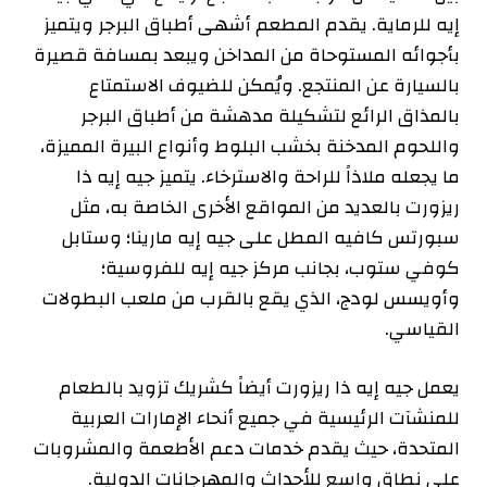
إيه للرماية. يقدم المطعم أشهى أطباق البرجر ويتميز
بأجوائه المستوحاة من المداخن ويبعد بمسافة قصيرة
بالسيارة عن المنتجع. ويُمكن للضيوف الاستمتاع
بالمذاق الرائع لتشكيلة مدهشة من أطباق البرجر
واللحوم المدخنة بخشب البلوط وأنواع البيرة المميزة،
ما يجعله ملاذاً للراحة والاسترخاء. يتميز جيه إيه ذا
ريزورت بالعديد من المواقع الأخرى الخاصة به، مثل
سبورتس كافيه المطل على جيه إيه مارينا؛ وستابل
كوفي ستوب، بجانب مركز جيه إيه للفروسية؛
وأويسس لودج، الذي يقع بالقرب من ملعب البطولات
القياسي.
يعمل جيه إيه ذا ريزورت أيضاً كشريك تزويد بالطعام
للمنشآت الرئيسية في جميع أنحاء الإمارات العربية
المتحدة، حيث يقدم خدمات دعم الأطعمة والمشروبات
على نطاق واسع للأحداث والمهرجانات الدولية.