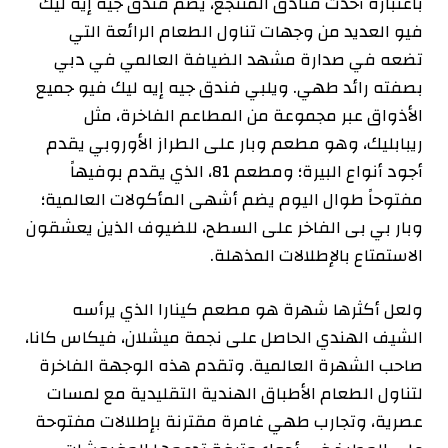
باعتباره أحدث فنادق المنتجع، يضم فندق جيه إيه ليك
فيو العديد من وجهات تناول الطعام الرائعة التي
تضعه في صدارة مشهد الضيافة العالمي في دبي
بصفته رائد طهي. ويلبي فندق جيه إيه ليك فيو جميع
الأذواق عبر مجموعة من المطاعم الفاخرة، مثل
ريبابليك، وهو مطعم وبار على الطراز الأوروبي يقدم
أجود أنواع البيرة؛ ومطعم 81، الذي يقدم بوفيهاً
مفتوحاً طوال اليوم يضم أشهى المأكولات العالمية؛
وبار بي بى الفاخر على السطح، للضيوف الذين يعشقون
الاستمتاع بالإطلالات المذهلة.
ولعل أكثرها شهرة هو مطعم كينارا الذي يرأسه
الشيف الهندي الحاصل على نجمة ميشلان، فيكاس كانا،
صاحب الشهرة العالمية. وتقدم هذه الوجهة الفاخرة
لتناول الطعام الأطباق الهندية التقليدية مع لمسات
عصرية، وتجارب طهي غامرة مقترنة بإطلالات مفتوحة