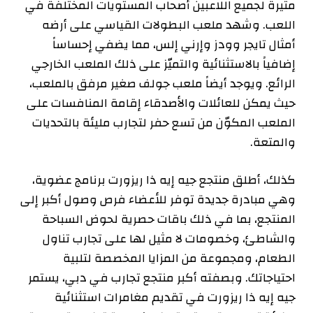
مثيرة لجميع اللاعبين أصحاب المستويات المختلفة في
اللعب. وشهد ملعب البطولات القياسي على أرضه
أمثال تايجر وودز وإرني إلس، مما يضفي إحساساً
إضافياً بالاستثنائية والتميّز على ذلك الملعب الخارجي
الرائع. ويوجد أيضاً ملعب جولف صغير مرفق بالملعب،
حيث يمكن للعائلات والأصدقاء إقامة المنافسات على
الملعب المكوّن من تسع حفر لتجارب مليئة بالتحديات
والمتعة.
كذلك، أطلق منتجع جيه إيه ذا ريزورت برنامج عضوية،
وهي مبادرة جديدة توفر للأعضاء فرص وصول أكبر إلى
المنتجع، بما في ذلك باقات حصرية لحوض السباحة
والشاطئ، وخصومات لا مثيل لها على تجارب تناول
الطعام، ومجموعة من المزايا المخصصة لتلبية
احتياجاتك. وبصفته أكبر منتجع تجارب في دبي، يستمر
جيه إيه ذا ريزورت في تقديم مغامرات استثنائية