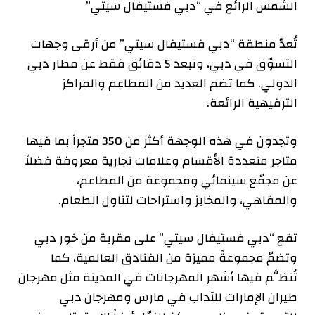
الشمس الرائع في “دبي فستيفال سيتي”
تُعدّ منطقة “دبي فستيفال سيتي” من أرقى وجهات
التسوّق في دبي، وتبعد 5 دقائق فقط عن مطار دبي
الدولي. كما تضم العديد من المطاعم والمراكز
الترفيهية الرائعة.
وتجدون في هذه الوجهة أكثر من 350 متجراً بما فيها
متاجر متعددة الأقسام وعلامات تجارية معروفة فضلاً
عن مجمّع سينمائي ومجموعة من المطاعم،
والمقاهي، والمخابز واستراحات لتناول الطعام.
تقع “دبي فستيفال سيتي” على مقربة من خور دبي
وتضمّ مجموعةً مميزة من الفنادق العالمية، كما
تُنظَّم فيها أشهر المهرجانات في المدينة مثل مهرجان
طيران الإمارات للآداب في مارس ومهرجان دبي