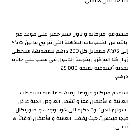
المتعة التي لاتنسى.
متسوقو ميركاتو و تاون سنتر جميرا على موعد مع
باقة من الخصومات المذهلة التي تتراوح ما بين 25%
إلى 75%، فمقابل كل 200 درهم ينفقونها، سيحظى
زوار كلا المركزين بفرصة الدخول في سحب على جائزة
نقدية أسبوعية بقيمة 25،000
درهم.
سيقدم ميركاتو عروضاً ترفيهية عالمية تستقطب
العائلة و الأطفال معاً و تشمل العروض الحية عرض
“شوارع لندن”، و”تذكرة إلى هوليوود”، و”ميوزيكال
ميجا ميكس”. حيث يقضي العائلة و الأطفال أوقاتاً لا
تُنسى .