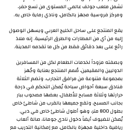
تشمل ملعب جولف عالمي المستوى من تسع حفر،
ومركز فروسية مجهز بالكامل، ونادي رماية خاص به.
يقع المنتجع على ساحل الخليج العربي ويسهل الوصول
إليه من أي من المطارات والطرق الرئيسية. إنه ملاذ
رائع على بعد دقائق فقط من كل ما تقدمه المدينة.
وبصفته مزوداً لخدمات الطعام لكل من المسافرين
الدوليين والمقيمين، صُمم المنتجع بعناية وجُهز
بمجموعة متنوعة من مرافق التجارب. وتضم الثلاثة
فنادق سبعة أحواض سباحة يُمكن التحكم في درجة
حرارتها وثلاثة مسابح للأطفال، بعضها مصحوب ببار
بجانب المسبح، وتقع جميعها بالقرب من شاطئ خاص
بطول 800 متر، وهو أطول شاطئ خاص في دبي.
يُمكن للضيوف أيضاً دخول نادي جومانا، صالة ألعاب
رياضية داخلية مجهزة بالكامل، مع إمكانية التدريب مع