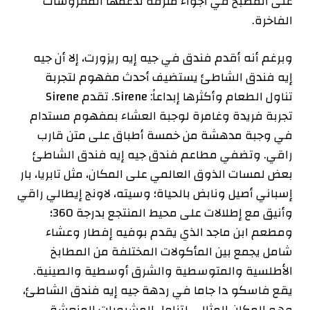
على المطبخ في أجواء مترفة تدعمها المفروشات
الفاخرة.
وبرغم أنه أقدم فندق في جيه إيه ريزورت، إلا أن جيه
إيه فندق الشاطئ يستضيف أحدث مفهوم لتجربة
تناول الطعام وأكثرها إبداعاً: Sirene. تقدم Sirene
تجربة فريدة وغامرة لوجبة العشاء بمفهوم مستدام
في وجبة مدهشة من خمسة أطباق على متن قارب
راقي. وتضفي مطاعم فندق جيه إيه فندق الشاطئ
بعض لمسات الذوق العالمي على المكان، مثل تابريا، بار
إسباني أصيل ونابض بالحياة؛ وسيته، لاونج إيطالي راقي
وأنيق مع إطلالات على محيط المنتجع بدرجة 360؛
ومطعم ابن ماجد الذي يقدم بوفيه إفطار وعشاء
شامل يجمع بين المأكولات المختلفة من المطابخ
الأطلسية والمتوسطية والشرق أوسطية والصينية.
يقع فاسكو دا جاما في ردهة جيه إيه فندق الشاطئ،
وهو المكان المثالي لتناول المشروبات المنعشة