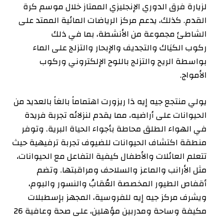
لزيارة فرق الدوري الإنجليزي الممتاز خلال موسم كرة
القدم. كذلك، يدعم مركز الرياضات المائية الممتد على
الشاطئ مجموعة من الأنشطة، بما في ذلك
ركوب الكيَاك والتجديف والإبحار والتزلج على الماء
بواسطة الريح والتزلج باللوح الإلكتروني وركوب
الأمواج.
يولي منتجع جيه إيه ذا ريزورت اهتماماً بالغاً بالعديد من
الحيوانات على أراضيه، مما يقدم لنزلائه تجربة فريدة
في الهواء الطلق محاطة بأجواء الحياة البرية. وتوفر
منطقة اكتشاف الحيوانات للضيوف تجربة ترفيهية حيث
تتعلم العائلات والأطفال كيفية التفاعل مع الحيوانات،
مثل الأرانب والماعز والسلاحف ومراقبتها. وتضم
أقفاص الطيور المخصصة العُقابُ والنسور والبوم،
ويشرف مركز جيه إيه للفروسية، المجهز بإسطبلات
مكيفة وساحة ومدربين مؤهلين، على صحة وعافية 26