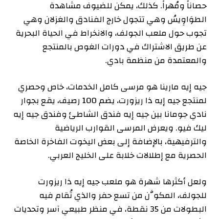
حصاناً ومُهراً. كذلك، يمكن للضيوف مشاهدة
الطوَاوِيسُ وهي تتجول خارج الفنادق والغزلان وهي
تجوب حول ملعب الجولف، والانخراط في الحياة البحرية
عن طريق الاشتراك في دورات الغوص بالمنتجع
والمعتمدة من منظمة بادي.
جيه إيه مارينا هو مرسى كامل الخدمات، خاص وحصري
لمنتجع جيه إيه ذا ريزورت، يضم 100 رصيف، يقع بجوار
نادي جومانا بين جيه إيه فندق الشاطئ وفندق جيه إيه
ليك فيو. ويعرض المرسى القوارب الرياضية
والترفيهية، بالإضافة إلى بعض اليخوت الفاخرة الخاصة
الحصرية مع إطلالات خلابة على الخليج العربي.
ولعل أكثرها شهرة هو ملعب جيه إيه ذا ريزورت
للجولف، المكوَّن من تسع حفر والذي تُقام فيه
البطولات من 35 نقطة، في منظر طبيعي آسر وتحديات