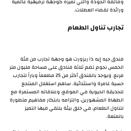
وفائقة الجودة والتي تميزه كوجهة ترفيهية عالمية
ورائدة لقضاء العطلات.
تجارب تناول الطعام
فندق جيه إيه ذا ريزورت هو وجهة تجارب من فئة
الخمس نجوم تضم ثلاثة فنادق على مساحة مليون متر
مربع. ويوجد بالفندق أكثر من 25 مطعماً وباراً لتجارب
حسية غامرة واستثنائية. ساهم استغلال المنتجع
للحديقة الحيوية في الموقع، وعلاقاته المستمرة مع
الطهاة المشهورين، والتزامه بابتكار مفاهيم متطورة
لتناول الطعام، في خلق بيئة يلتقي فيها التميز
بالمتعة.