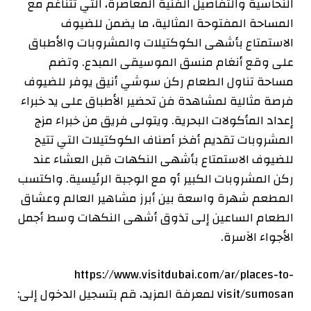
النحاسية والتفاصيل الفنية المعاصرة، التي تتناغم مع
المساحة المفتوحة المثالية، ما يضمن للضيوف
الاستمتاع بأشهى الكوكتيلات والمشروبات والأطباق
على وقع أنغام منسق الموسيقى المبدع. وتضم
مساحة تناول الطعام ركن سوشي أنيق يوفر للضيوف
فرصة مثالية لمشاهدة فن تحضير الأطباق على يد خبراء
إعداد المأكولات البحرية. ويتولى فريق من خبراء مزج
المشروبات تقديم أفخر أصناف الكوكتيلات التي تتيح
للضيوف الاستمتاع بأشهى النكهات قبل العشاء عند
ركن المشروبات الكبير أو مع الوجبة الرئيسية. واكتسب
المطعم شهرة واسعة بين أبرز مشاهير العالم وعشاق
الطعام الساعين إلى تذوق أشهى النكهات وسط أجمل
الأجواء الآسرة.
https://www.visitdubai.com/ar/places-to-
visit/sumosan لمعرفة المزيد، قم بتسجيل الدخول إلى: