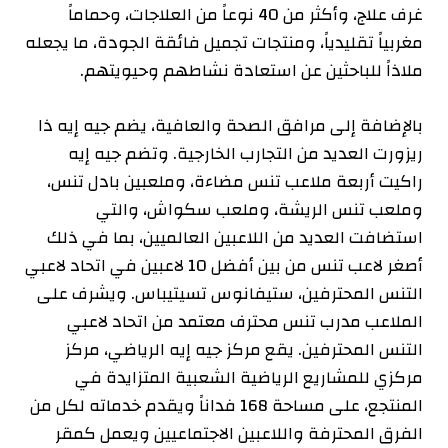
غرف علاج، وأكثر من 40 نوعاً من العلاجات، وحماماً
مغربياً تقليدياً، ومنتجات تجميل فائقة الجودة، ما يجعله
ملاذاً للباحثين عن استعادة نشاطهم وحيويتهم.
بالإضافة إلى مرافق الصحة والعافية، يضم جيه إيه ذا
ريزورت العديد من التجارب الخارجية. وتضم جيه إيه
راكيت أربعة ملاعب تنس مضاءة، وملعبين بادل تنس،
وملعب تنس الريشة، وملعب سكواش، والتي
استضافت العديد من اللاعبين العالميين، بما في ذلك
أصغر لاعب تنس من بين أفضل 10 لاعبين في اتحاد لاعبي
التنس المحترفين، ستيفانوس تسيتيباس. ويشرف على
الملاعب مدرب تنس محترف معتمد من اتحاد لاعبي
التنس المحترفين. يقع مركز جيه إيه الرياضي، مركز
مركزي للمشاريع الرياضية الشعبية المتزايدة في
المنتجع، على مساحة 168 فداناً ويقدم خدماته لكل من
الفرق المحترفة واللاعبين الاجتماعيين ويعمل كمقر