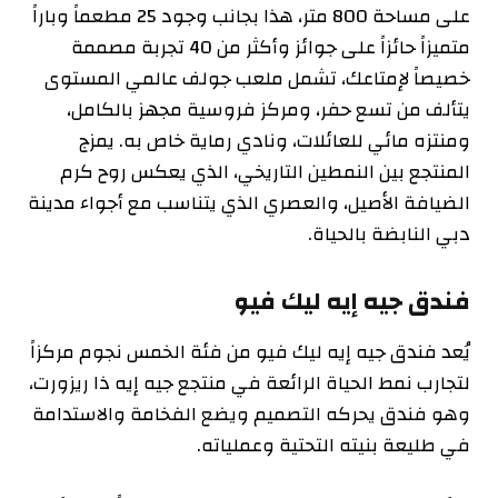
على مساحة 800 متر، هذا بجانب وجود 25 مطعماً وباراً
متميزاً حائزاً على جوائز وأكثر من 40 تجربة مصممة
خصيصاً لإمتاعك، تشمل ملعب جولف عالمي المستوى
يتألف من تسع حفر، ومركز فروسية مجهز بالكامل،
ومنتزه مائي للعائلات، ونادي رماية خاص به. يمزج
المنتجع بين النمطين التاريخي، الذي يعكس روح كرم
الضيافة الأصيل، والعصري الذي يتناسب مع أجواء مدينة
دبي النابضة بالحياة.
فندق جيه إيه ليك فيو
يُعد فندق جيه إيه ليك فيو من فئة الخمس نجوم مركزاً
لتجارب نمط الحياة الرائعة في منتجع جيه إيه ذا ريزورت،
وهو فندق يحركه التصميم ويضع الفخامة والاستدامة
في طليعة بنيته التحتية وعملياته.