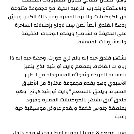
والاستمتاع بتجارب الترفيه الحية، مع مجموعة متنوعة
من الكوكتيلات والبيرة المميزة وغير ذلك الكثير. ويتزيّن
ردهة الفندق أيضاً بصن سِت لاونج بإطلالاته الساحرة
على الحديقة والشاطئ ويقدم الوجبات الخفيفة
والمشروبات المنعشة.
يشتهر فندق جيه إيه بالم تري كورت، وجهة جيه إيه ذا
ريزورت الفاخرة، بمطعم وايت أوركيد الذي يتميز
بلمساته الفريدة وأجوائه المستوحاة من الطراز
الآسيوي وهو يقدم مجموعة مختارة من الأطباق
المميزة. ويلحق بالمطعم “وايت أوركيد لاونج” وهو
ملحق أنيق يشتهر بالكوكتيلات المميزة ومزود
بمنطقة جلوس فخمة ويقدم عروض موسيقية حية
راقية.
يعتبر مطعم لا فونتانا بوفيه إفطار وغداء فخم داخل