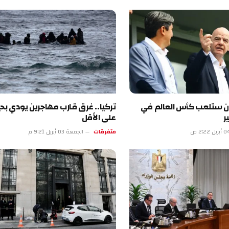
ران ستلعب كأس العالم في
ر
على الأقل
متفرقات
الجمعة 03 أبريل 9:21 م