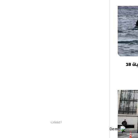
تركيا.. غرق قارب مهاجرين يودي بحياة 18
اعلانات