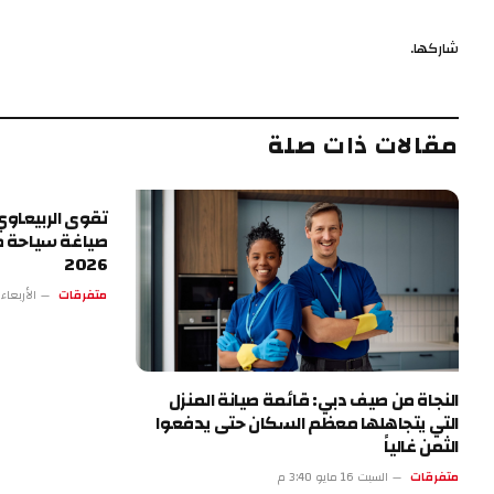
شاركها.
مقالات ذات صلة
تقوى الربيعاوي.
صياغة سياحة ط
2026
متفرقات
الأربعاء 13 مايو 4:17 
النجاة من صيف دبي: قائمة صيانة المنزل
التي يتجاهلها معظم السكان حتى يدفعوا
الثمن غالياً
متفرقات
السبت 16 مايو 3:40 م