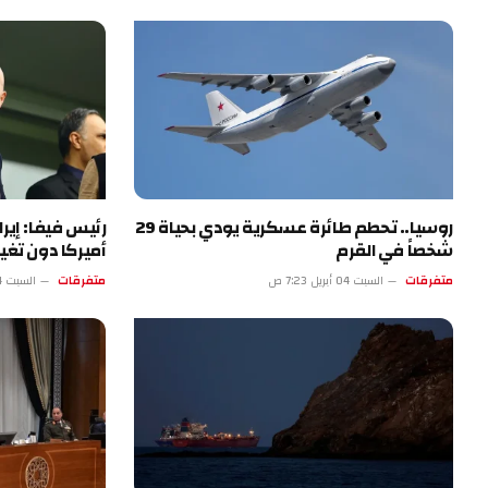
روسيا.. تحطم طائرة عسكرية يودي بحياة 29
رئيس فيفا: إي
شخصاً في القرم
أميركا دون تغيي
متفرقات
السبت 04 أبريل 7:23 ص
متفرقات
السبت 04 أبريل 2:22 ص