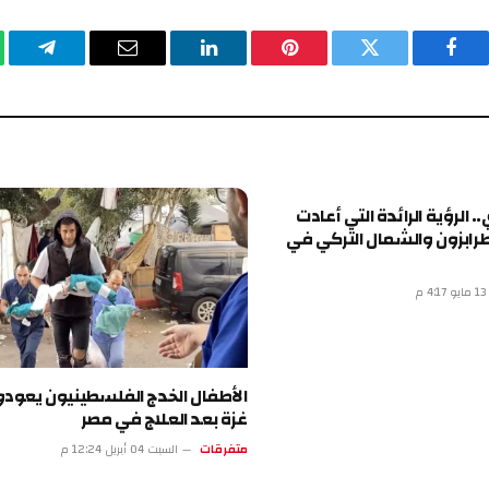
فيسبوك
تويتر
بينتيريست
لينكدإن
البريد
تيلقرا
الإلكتروني
. الرؤية الرائدة التي أعادت
رابزون والشمال التركي في
م
الأطفال الخدج الفلسطينيون يعودو
غزة بعد العلاج في مصر
متفرقات
السبت 04 أبريل 12:24 م