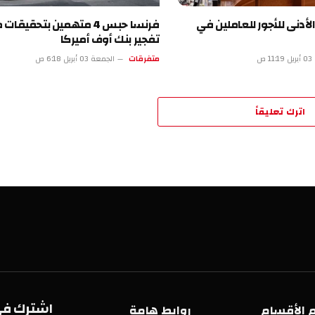
لأدنى للأجور للعاملين في
فرنسا حبس 4 متهمين بتحقيقا
تفجير بنك أوف أميركا
 ص
متفرقات
الجمعة 03 أبريل 6:18 ص
اترك تعليقاً
اشترك في 
 الأقسام
روابط هامة