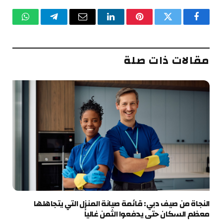
فيسبوك
تويتر
بينتيريست
لينكدإن
البريد
تيلقرام
واتساب
الإلكتروني
مقالات ذات صلة
النجاة من صيف دبي: قائمة صيانة المنزل التي يتجاهلها
معظم السكان حتى يدفعوا الثمن غالياً