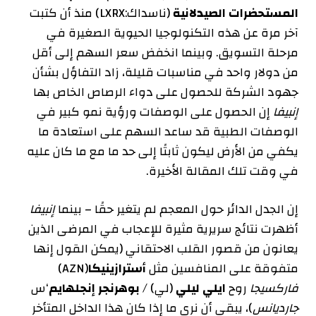
المستحضرات الصيدلانية
(
ناسداك:LXRX
) منذ أن كتبت
آخر مرة عن هذه التكنولوجيا الحيوية الصغيرة في
مرحلة التسويق. وبينما انخفض سعر السهم إلى أقل
من دولار واحد في مناسبات قليلة، زاد التفاؤل بشأن
جهود الشركة للحصول على
دواء الرصاص الخاص بها
إنبيفا
إن الحصول على الوصفات ورؤية نمو كبير في
الوصفات الطبية قد ساعد السهم على استعادة ما
يكفي من الأرض ليكون ثابتًا إلى حد ما مع ما كان عليه
في وقت تلك المقالة الأخيرة.
إن الجدل الدائر حول المعجم لم يتغير حقًا – بينما
إنبيفا
أظهرت نتائج سريرية مثيرة للإعجاب في المرضى الذين
يعانون من قصور القلب الاحتقاني (يمكن القول إنها
متفوقة على المنافسين مثل
أسترازينيكا
(AZN)
فاركسيجا
روح
ايلي ليلي
(لي) /
بوهرنجر إنجلهايم
‘س
جارديانس
)، يبقى أن نرى ما إذا كان هذا الداخل المتأخر