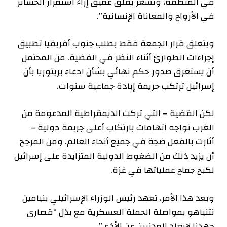
في المنطقة، وتشعر بقلق عميق إزاء استمرار الخسائر
في الأرواح والمعاناة الإنسانية”.
ويتعلق قرار الجمعة فقط بطلب جنوب أفريقيا تطبيق
إجراءات الطوارئ أثناء النظر في القضية. من المحتمل
أن يستغرق صدور حكم نهائي بشأن ادعاء بريتوريا بأن
إسرائيل ترتكب جريمة إبادة جماعية سنوات.
لكن القضية – التي تركت الديمقراطية المدعومة من
الغرب تواجه اتهامات بارتكاب أعلى جريمة دولية –
أثارت بالفعل ضجة في جميع أنحاء العالم. ومن المرجح
أن يزيد ذلك من الضغوط الدولية المتزايدة على إسرائيل
لكبح جماح عملياتها في غزة.
وبعد هذا الأمر، تعهد رئيس الوزراء الإسرائيلي بنيامين
نتنياهو بمواصلة الحملة العسكرية مع بذل “قصارى
جهدنا لإبعاد المدنيين عن الأذى”.