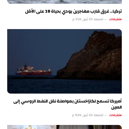
تركيا.. غرق قارب مهاجرين يودي بحياة 18 على الأقل
متفرقات
الجمعة 03 أبريل 9:21 م
أميركا تسمح لكازاخستان بمواصلة نقل النفط الروسي إلى
الصين
متفرقات
الجمعة 03 أبريل 4:20 م