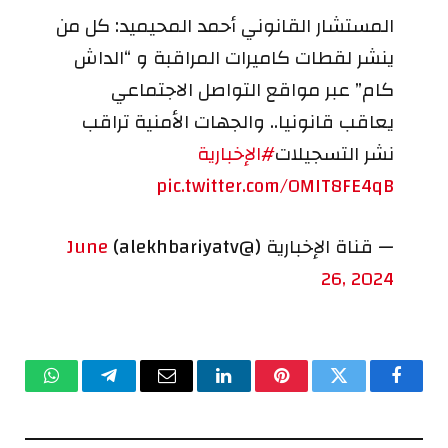
المستشار القانوني أحمد المحيميد: كل من
ينشر لقطات كاميرات المراقبة و “الداش
كام” عبر مواقع التواصل الاجتماعي
يعاقب قانونيا.. والجهات الأمنية تراقب
نشر التسجيلات
#الإخبارية
pic.twitter.com/OMIT8FE4qB
— قناة الإخبارية (@alekhbariyatv)
June
26, 2024
فيسبوك
تويتر
بينتيريست
لينكدإن
البريد
تيلقرام
واتساب
الإلكتروني