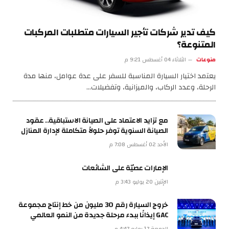
كيف تدير شركات تأجير السيارات متطلبات المركبات
المتنوعة؟
منوعات
الثلاثاء 04 أغسطس 9:21 م
يعتمد اختيار السيارة المناسبة للسفر على عدة عوامل، منها مدة
الرحلة، وعدد الركاب، والميزانية، وتفضيلات…
مع تزايد الاعتماد على الصيانة الاستباقية.. عقود
الصيانة السنوية توفر حلولاً متكاملة لإدارة المنازل
الأحد 02 أغسطس 7:08 م
الإمارات عصيّة على الشائعات
الإثنين 20 يوليو 3:43 م
خروج السيارة رقم 30 مليون من خط إنتاج مجموعة
GAC إيذانًا ببدء مرحلة جديدة من النمو العالمي
الجمعة 17 يوليو 4:47 م