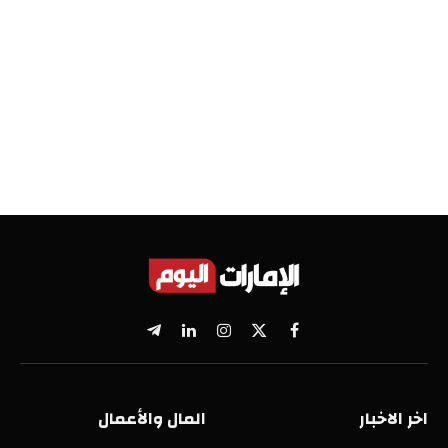
X
فيسبوك
الانستغرام
لينكدإن
تيلقرام
(Twitter)
اخر الاخبار
المال والأعمال