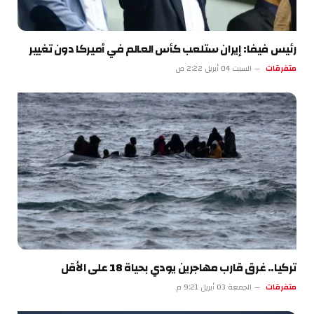
رئيس فيفا: إيران ستلعب كأس العالم في أميركا دون تغيير
متفرقات
السبت 04 أبريل 2:22 ص
تركيا.. غرق قارب مهاجرين يودي بحياة 18 على الأقل
متفرقات
الجمعة 03 أبريل 9:21 م