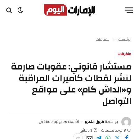
الرئيسية
متفرقات
»
متفرقات
مستشار قانوني: عقوبات صارمة
لنشر لقطات كاميرات المراقبة
و«الداش كام» على مواقع
التواصل
بواسطة
فريق التحرير
الأربعاء 26 يونيو 11:02 ص
لا توجد تعليقات
1 دقائق