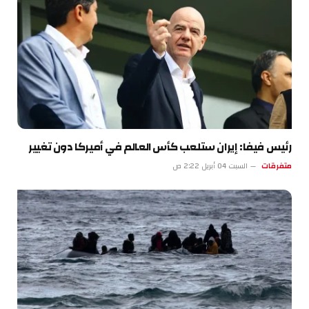
رئيس فيفا: إيران ستلعب كأس العالم في أميركا دون تغيير
متفرقات
السبت 04 أبريل 2:22 ص