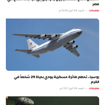
مصر
متفرقات
السبت 04 أبريل 12:24 م
روسيا.. تحطم طائرة عسكرية يودي بحياة 29 شخصاً في
القرم
متفرقات
السبت 04 أبريل 7:23 ص