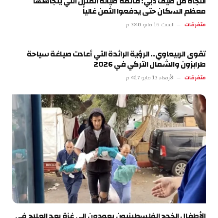
النجاة من صيف دبي: قائمة صيانة المنزل التي يتجاهلها
معظم السكان حتى يدفعوا الثمن غالياً
متفرقات
السبت 16 مايو 3:40 م
تقوى الربيعاوي.. الرؤية الرائدة التي أعادت صياغة سياحة
طرابزون والشمال التركي في 2026
متفرقات
الأربعاء 13 مايو 4:17 م
الأطفال الخدج الفلسطينيون يعودون إلى غزة بعد العلاج في