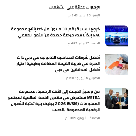
الإمارات عصيّة على الشائعات
الإثنين 20 يوليو 3:43 م
خروج السيارة رقم 30 مليون من خط إنتاج مجموعة
GAC إيذانًا ببدء مرحلة جديدة من النمو العالمي
الجمعة 17 يوليو 4:47 م
أفضل شركات المحاسبة القانونية في دبي ذات
الخبرة في ضريبة القيمة المضافة وكيفية اختيار
أفضل المدققين في دبي
الخميس 16 يوليو 6:07 م
من ترسيخ القيمة إلى الثقة الرقمية: مجموعة
METRA تستعرض في منتدى القمة العالمية لمجتمع
المعلومات (WSIS) 2026 بجنيف بنية تحتية للأصول
الرقمية المدعومة بالذهب
الجمعة 10 يوليو 10:19 م