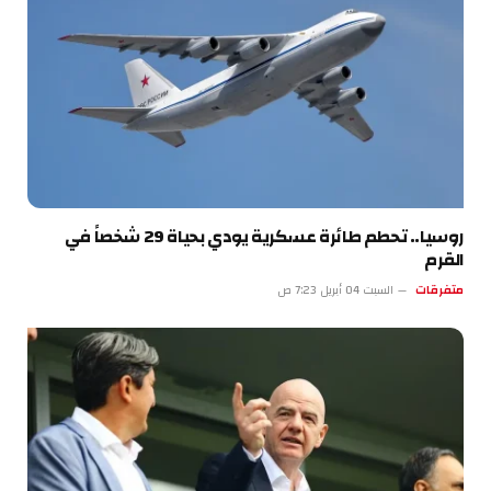
روسيا.. تحطم طائرة عسكرية يودي بحياة 29 شخصاً في
القرم
متفرقات
السبت 04 أبريل 7:23 ص