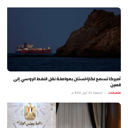
أميركا تسمح لكازاخستان بمواصلة نقل النفط الروسي إلى
الصين
متفرقات
الجمعة 03 أبريل 4:20 م