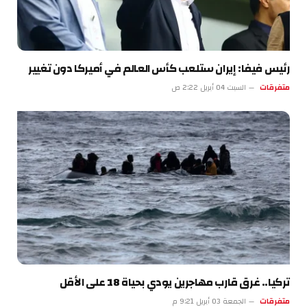
رئيس فيفا: إيران ستلعب كأس العالم في أميركا دون تغيير
متفرقات
السبت 04 أبريل 2:22 ص
تركيا.. غرق قارب مهاجرين يودي بحياة 18 على الأقل
متفرقات
الجمعة 03 أبريل 9:21 م