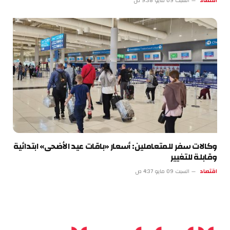
اقتصاد
السبت 09 مايو 9:38 ص
وكالات سفر للمتعاملين: أسعار «باقات عيد الأضحى» ابتدائية
وقابلة للتغيير
اقتصاد
السبت 09 مايو 4:37 ص