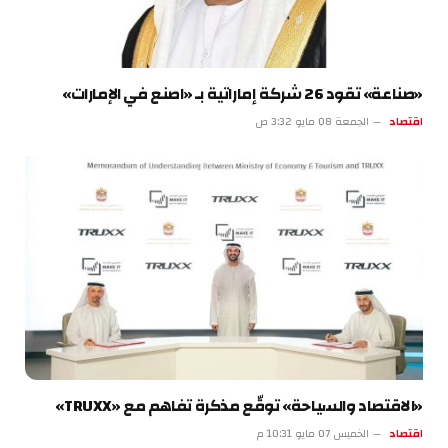
«صناعة» تقود 26 شركة إماراتية بـ «اصنع في الإمارات»
اقتصاد
الجمعة 08 مايو 3:32 ص
«الاقتصاد والسياحة» توقّع مذكرة تفاهم مع «TRUXX»
اقتصاد
الخميس 07 مايو 10:31 م