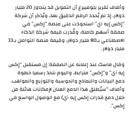
وأضاف تقرير بلومبيرغ أن التمويل قد يتجاوز 20 مليار
دولار، إذ لم يُحدد الرقم الدقيق بعد، ويُذكر أن شركة
“إكس إيه آي” استحوذت على منصة “إكس” في
صفقة أسهم كاملة، وقُدرت قيمة شركة الذكاء
الاصطناعي بـ80 مليار دولار، وقيمة منصة التواصل بـ33
مليار دولار.
وقال ماسك عند إعلانه عن الصفقة: إن مستقبل “إكس
إيه آي” و”إكس” مترابط، واليوم نتخذ رسميا خطوة
دمج البيانات والنماذج والحوسبة والتوزيع والمواهب.
وأضاف “سيُطلق هذا الدمج العنان لإمكانات هائلة من
خلال دمج قدرات إكس إيه آي) مع الوصول الواسع في
إكس”.