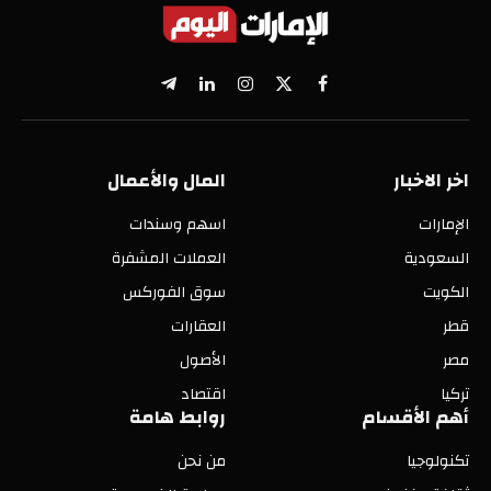
X
فيسبوك
الانستغرام
لينكدإن
تيلقرام
(Twitter)
اخر الاخبار
المال والأعمال
الإمارات
اسهم وسندات
السعودية
العملات المشفرة
الكويت
سوق الفوركس
قطر
العقارات
مصر
الأصول
تركيا
اقتصاد
أهم الأقسام
روابط هامة
تكنولوجيا
من نحن