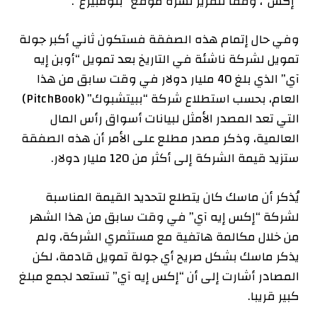
“إكس”، وفقا لتقرير نشره موقع “بلومبيرغ”.
وفي حال إتمام هذه الصفقة فستكون ثاني أكبر جولة
تمويل لشركة ناشئة في التاريخ بعد تمويل “أوبن إيه
آي” الذي بلغ 40 مليار دولار في وقت سابق من هذا
العام، بحسب استطلاع شركة “ببيتشبوك” (PitchBook)
التي تعد المصدر الأمثل لبيانات أسواق رأس المال
العالمية، وذكر مصدر مطلع على الأمر أن هذه الصفقة
ستزيد قيمة الشركة إلى أكثر من 120 مليار دولار.
يُذكر أن ماسك كان يتطلع لتحديد القيمة المناسبة
لشركة “إكس إيه آي” في وقت سابق من هذا الشهر
من خلال مكالمة هاتفية مع مستثمري الشركة، ولم
يذكر ماسك بشكل صريح أي جولة تمويل قادمة، لكن
المصادر أشارت إلى أن “إكس إيه آي” تستعد لجمع مبلغ
كبير قريبا.